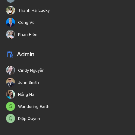
Thanh Hải Lucky
Công Vũ
Phan Hiền
Admin
Cindy Nguyễn
John Smith
Hồng Hà
S
Wandering Earth
Q
Diệp Quỳnh