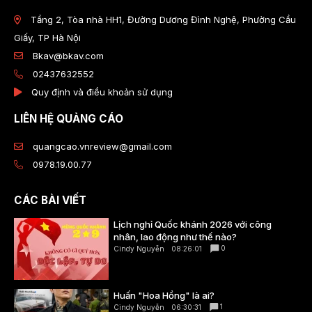
Tầng 2, Tòa nhà HH1, Đường Dương Đình Nghệ, Phường Cầu
Giấy, TP Hà Nội
Bkav@bkav.com
02437632552
Quy định và điều khoản sử dụng
LIÊN HỆ QUẢNG CÁO
quangcao.vnreview@gmail.com
0978.19.00.77
CÁC BÀI VIẾT
Lịch nghỉ Quốc khánh 2026 với công
nhân, lao động như thế nào?
0
Cindy Nguyễn
08:26:01
Huấn "Hoa Hồng" là ai?
1
Cindy Nguyễn
06:30:31