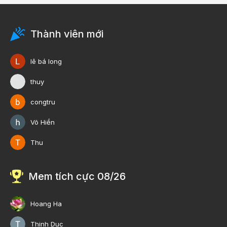
Thành viên mới
lê bá long
thuy
congtru
Võ Hiền
Thu
Mem tích cực 08/26
Hoang Ha
Thinh Duc