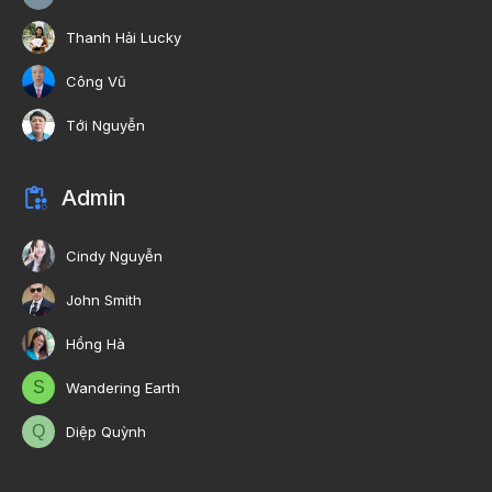
Thanh Hải Lucky
Công Vũ
Tới Nguyễn
Admin
Cindy Nguyễn
John Smith
Hồng Hà
S
Wandering Earth
Q
Diệp Quỳnh