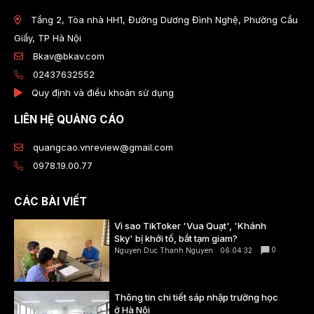
Tầng 2, Tòa nhà HH1, Đường Dương Đình Nghệ, Phường Cầu
Giấy, TP Hà Nội
Bkav@bkav.com
02437632552
Quy định và điều khoản sử dụng
LIÊN HỆ QUẢNG CÁO
quangcao.vnreview@gmail.com
0978.19.00.77
CÁC BÀI VIẾT
Vì sao TikToker 'Vua Quạt', 'Khánh
Sky' bị khởi tố, bắt tạm giam?
0
Nguyen Duc Thanh Nguyen
06:04:32
Thông tin chi tiết sáp nhập trường học
ở Hà Nội