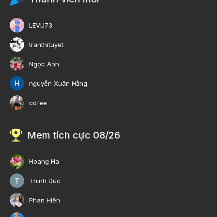
LEVU73
tranthituyet
Ngọc Anh
nguyễn Xuân Hằng
cofee
Mem tích cực 08/26
Hoang Ha
Thinh Duc
Phan Hiền