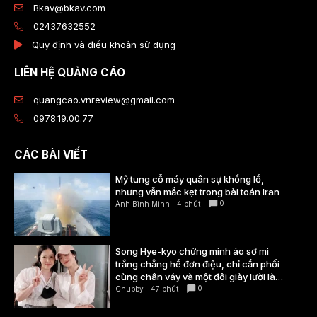
Bkav@bkav.com
02437632552
Quy định và điều khoản sử dụng
LIÊN HỆ QUẢNG CÁO
quangcao.vnreview@gmail.com
0978.19.00.77
CÁC BÀI VIẾT
Mỹ tung cỗ máy quân sự khổng lồ,
nhưng vẫn mắc kẹt trong bài toán Iran
0
Ánh Bình Minh
4 phút
Song Hye-kyo chứng minh áo sơ mi
trắng chẳng hề đơn điệu, chỉ cần phối
cùng chân váy và một đôi giày lười là
đã đủ thanh lịch, sành điệu
0
Chubby
47 phút