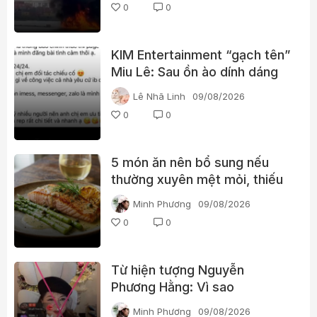
0
0
KIM Entertainment “gạch tên”
Miu Lê: Sau ồn ào dính dáng
ma túy, vị trí của nữ ca sĩ
Lê Nhã Linh
09/08/2026
thay đổi thế nào?
0
0
5 món ăn nên bổ sung nếu
thường xuyên mệt mỏi, thiếu
năng lượng
Minh Phương
09/08/2026
0
0
Từ hiện tượng Nguyễn
Phương Hằng: Vì sao
livestream càng gây tranh cãi
Minh Phương
09/08/2026