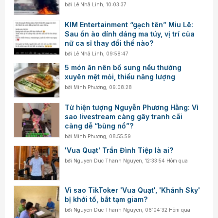
bởi
Lê Nhã Linh
,
10:03:37
KIM Entertainment “gạch tên” Miu Lê:
Sau ồn ào dính dáng ma túy, vị trí của
nữ ca sĩ thay đổi thế nào?
bởi
Lê Nhã Linh
,
09:58:47
5 món ăn nên bổ sung nếu thường
xuyên mệt mỏi, thiếu năng lượng
bởi
Minh Phương
,
09:08:28
Từ hiện tượng Nguyễn Phương Hằng: Vì
sao livestream càng gây tranh cãi
càng dễ “bùng nổ”?
bởi
Minh Phương
,
08:55:59
'Vua Quạt' Trần Đình Tiệp là ai?
bởi
Nguyen Duc Thanh Nguyen
,
12:33:54 Hôm qua
Vì sao TikToker 'Vua Quạt', 'Khánh Sky'
bị khởi tố, bắt tạm giam?
bởi
Nguyen Duc Thanh Nguyen
,
06:04:32 Hôm qua