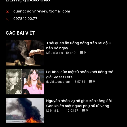
quangcao.vnreview@gmail.com
0978.19.00.77
CÁC BÀI VIẾT
Thói quen ăn uống nóng trên 65 độ C
nên bỏ ngay
0
Màu của em
10 phút
Lời khai của một tù nhân khét tiếng thế
giới: Josef Fritzl
0
david.tuongpham
16:57:54
Nguyên nhân vụ nổ ghe trên sông Sài
Gòn khiến một người phụ nữ tử vong
0
Lê Nhã Linh
10:03:37