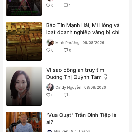
càng dễ “bùng nổ”?
0
1
Bảo Tín Mạnh Hải, Mi Hồng và
loạt doanh nghiệp vàng bị chỉ
ra nhiều vi phạm
Minh Phương
09/08/2026
0
0
Vì sao công an truy tìm
Dương Thị Quỳnh Tâm 👇
Cindy Nguyễn
08/08/2026
0
1
'Vua Quạt' Trần Đình Tiệp là
ai?
Nguyen Duc Thanh