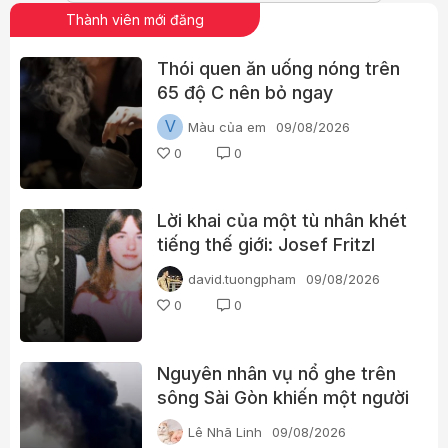
Thành viên mới đăng
Thói quen ăn uống nóng trên
65 độ C nên bỏ ngay
V
Màu của em
09/08/2026
0
0
Lời khai của một tù nhân khét
tiếng thế giới: Josef Fritzl
david.tuongpham
09/08/2026
0
0
Nguyên nhân vụ nổ ghe trên
sông Sài Gòn khiến một người
phụ nữ tử vong
Lê Nhã Linh
09/08/2026