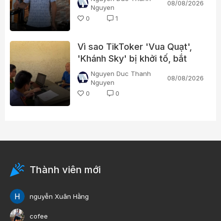
08/08/2026
Nguyen
0
1
Vì sao TikToker 'Vua Quạt',
'Khánh Sky' bị khởi tố, bắt
tạm giam?
Nguyen Duc Thanh
08/08/2026
Nguyen
0
0
Thành viên mới
nguyễn Xuân Hằng
cofee