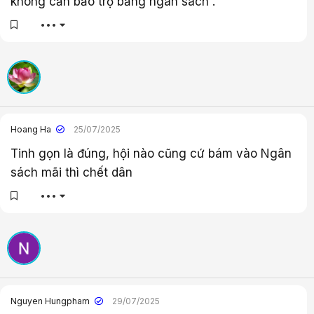
không cần bảo trợ bằng ngân sách .
•••
Hoang Ha
25/07/2025
Tinh gọn là đúng, hội nào cũng cứ bám vào Ngân
sách mãi thì chết dân
•••
Nguyen Hungpham
29/07/2025