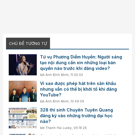
CHỦ ĐỀ TƯƠNG TỰ
Từ vụ Phương Diễm Huyền: Người sáng
tạo nội dung cần xin những loại bản
quyền nào trước khi đăng video?
bởi
Ánh Bình Minh
,
11:00:03
Vì sao được phép hát trên sân khấu
nhưng vẫn có thể bị khởi tố khi đăng
YouTube?
bởi
Ánh Bình Minh
,
10:49:09
328 thí sinh Chuyên Tuyên Quang
đăng ký vào những trường đại học
nào?
bởi
Thanh Hải Lucky
,
09:18:26