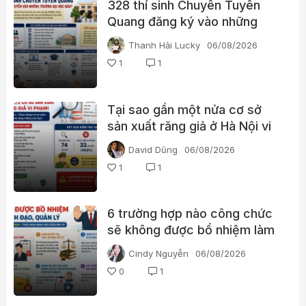
328 thí sinh Chuyên Tuyên
Quang đăng ký vào những
trường đại học nào?
Thanh Hải Lucky
06/08/2026
1
1
Tại sao gần một nửa cơ sở
sản xuất răng giả ở Hà Nội vi
phạm hoạt động?
David Dũng
06/08/2026
1
1
6 trường hợp nào công chức
sẽ không được bổ nhiệm làm
lãnh đạo?
Cindy Nguyễn
06/08/2026
0
1