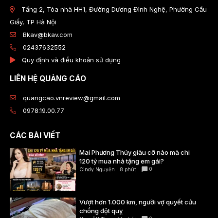
Tầng 2, Tòa nhà HH1, Đường Dương Đình Nghệ, Phường Cầu
Giấy, TP Hà Nội
Bkav@bkav.com
02437632552
Quy định và điều khoản sử dụng
LIÊN HỆ QUẢNG CÁO
quangcao.vnreview@gmail.com
0978.19.00.77
CÁC BÀI VIẾT
Mai Phương Thúy giàu cỡ nào mà chi
120 tỷ mua nhà tặng em gái?
0
Cindy Nguyễn
8 phút
Vượt hơn 1.000 km, người vợ quyết cứu
chồng đột quỵ