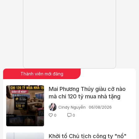
Thành viên mới đăng
Mai Phương Thúy giàu cỡ nào
mà chi 120 tỷ mua nhà tặng
em gái?
Cindy Nguyễn
06/08/2026
0
0
Khởi tố Chủ tịch công ty "nổ"