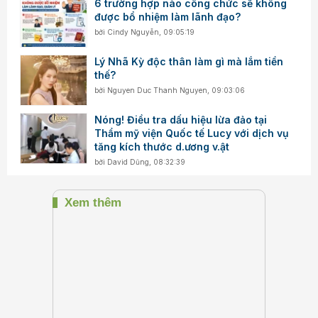
6 trường hợp nào công chức sẽ không
được bổ nhiệm làm lãnh đạo?
bởi
Cindy Nguyễn
,
09:05:19
Lý Nhã Kỳ độc thân làm gì mà lắm tiền
thế?
bởi
Nguyen Duc Thanh Nguyen
,
09:03:06
Nóng! Điều tra dấu hiệu lừa đảo tại
Thẩm mỹ viện Quốc tế Lucy với dịch vụ
tăng kích thước d.ương v.ật
bởi
David Dũng
,
08:32:39