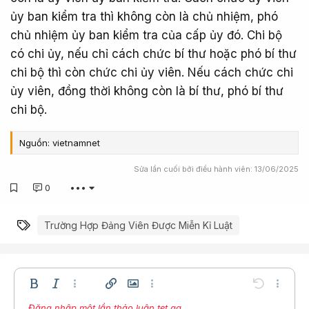
ủy ban kiểm tra thì không còn là chủ nhiệm, phó
chủ nhiệm ủy ban kiểm tra của cấp ủy đó. Chi bộ
có chi ủy, nếu chỉ cách chức bí thư hoặc phó bí thư
chi bộ thì còn chức chi ủy viên. Nếu cách chức chi
ủy viên, đồng thời không còn là bí thư, phó bí thư
chi bộ.
Nguồn: vietnamnet
Sửa lần cuối bởi điều hành viên:
13/06/2025
0
•••
Từ khóa
Trường Hợp Đảng Viên Được Miễn Kỉ Luật
Bold
In nghiêng
Thêm tùy chọn…
Chèn liên kết
Chèn hình ảnh
Thêm tùy chọn…
Undo
Thêm t
Đăng nhập một lần thảo luận tẹt ga