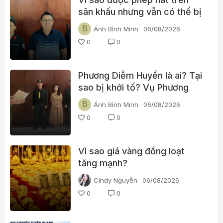
sân khấu nhưng vẫn có thể bị
khởi tố khi đăng YouTube?
B
Ánh Bình Minh
06/08/2026
0
0
Phương Diễm Huyền là ai? Tại
sao bị khởi tố? Vụ Phương
Diễm Huyền gửi thông điệp gì
B
Ánh Bình Minh
06/08/2026
tới hàng nghìn YouTuber Việt
0
0
Nam?
Vì sao giá vàng đồng loạt
tăng mạnh?
Cindy Nguyễn
06/08/2026
0
0