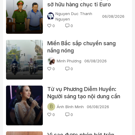
sở hữu hàng chục tỉ Euro
Nguyen Duc Thanh
06/08/2026
Nguyen
0
0
Miền Bắc sắp chuyển sang
nắng nóng
Minh Phương
06/08/2026
0
0
Từ vụ Phương Diễm Huyền:
Người sáng tạo nội dung cần
xin những loại bản quyền nào
B
Ánh Bình Minh
06/08/2026
trước khi đăng video?
0
0
Vì sao được phép hát trên