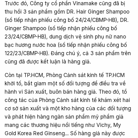
Trước đó, Công ty cổ phần Vinamake cũng đã bị
thu hồi 3 sản phẩm gồm DR. Hair Ginger Shampoo
(số tiếp nhận phiếu công bố 24/24/CBMP-HB), DR.
Ginger Shampoo (số tiếp nhận phiếu công bố
23/24/CBMP-HB), dung dịch vệ sinh phụ nữ nano
bạc hương nước hoa (số tiếp nhận phiếu công bố
122/23/CBMP-HB). Đáng chú ý, cả 3 sản phẩm trên
cũng đã được kết luận là hàng giả.
Còn tại TP.HCM, Phòng Cảnh sát kinh tế TP.HCM
khởi tố, bắt giam một số đối tượng để điều tra về
hành vi Sản xuất, buôn bán hàng giả. Theo đó, tổ
công tác của Phòng Cảnh sát kinh tế khám xét hai
cơ sở sản xuất và một kho hàng của các đối tượng
và phát hiện hàng ngàn sản phẩm mỹ phẩm giả
mang các thương hiệu nổi tiếng như Vichy, My
Gold Korea Red Ginseng... Số hàng giả này được