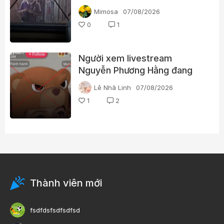
Thái Lan
Mimosa
07/08/2026
0
1
Người xem livestream
Nguyễn Phương Hằng đang
tìm kiếm điều gì?
Lê Nhã Linh
07/08/2026
1
2
Thành viên mới
fsdfdsfsdfsdfsd