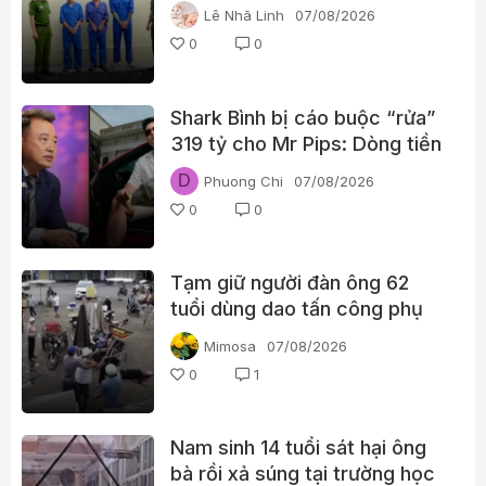
Lê Nhã Linh
07/08/2026
0
0
Shark Bình bị cáo buộc “rửa”
319 tỷ cho Mr Pips: Dòng tiền
đã đi qua Ngân Lượng như thế
D
Phuong Chi
07/08/2026
nào?
0
0
Tạm giữ người đàn ông 62
tuổi dùng dao tấn công phụ
nữ giữa chợ
Mimosa
07/08/2026
0
1
Nam sinh 14 tuổi sát hại ông
bà rồi xả súng tại trường học