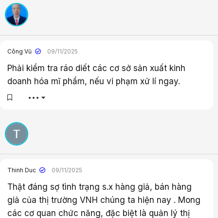
c
:
Công Vũ
09/11/2025
Phải kiểm tra ráo diết các cơ sở sản xuất kinh
doanh hóa mĩ phẩm, nếu vi phạm xử lí ngay.
•••
Thinh Duc
09/11/2025
Thật đáng sợ tình trạng s.x hàng giả, bán hàng
giả của thị trường VNH chúng ta hiện nay . Mong
các cơ quan chức năng, đặc biệt là quản lý thị