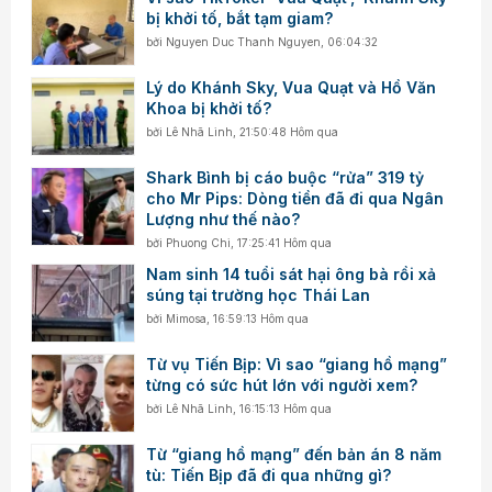
bị khởi tố, bắt tạm giam?
bởi
Nguyen Duc Thanh Nguyen
,
06:04:32
Lý do Khánh Sky, Vua Quạt và Hồ Văn
Khoa bị khởi tố?
bởi
Lê Nhã Linh
,
21:50:48 Hôm qua
Shark Bình bị cáo buộc “rửa” 319 tỷ
cho Mr Pips: Dòng tiền đã đi qua Ngân
Lượng như thế nào?
bởi
Phuong Chi
,
17:25:41 Hôm qua
Nam sinh 14 tuổi sát hại ông bà rồi xả
súng tại trường học Thái Lan
bởi
Mimosa
,
16:59:13 Hôm qua
Từ vụ Tiến Bịp: Vì sao “giang hồ mạng”
từng có sức hút lớn với người xem?
bởi
Lê Nhã Linh
,
16:15:13 Hôm qua
Từ “giang hồ mạng” đến bản án 8 năm
tù: Tiến Bịp đã đi qua những gì?