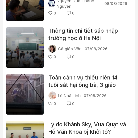
Nguyen Duc Thanh
08/08/2026
Nguyen
0
0
Thông tin chi tiết sáp nhập
trường học ở Hà Nội
Cô giáo Vân
07/08/2026
0
0
Toàn cảnh vụ thiếu niên 14
tuổi sát hại ông bà, 3 giáo
viên và 3 học sinh
Lê Nhã Linh
07/08/2026
0
0
Lý do Khánh Sky, Vua Quạt và
Hồ Văn Khoa bị khởi tố?