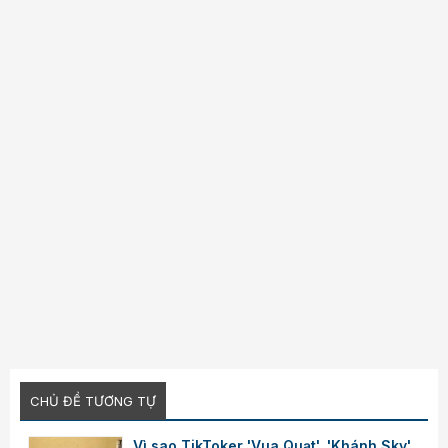
Verdana
CHỦ ĐỀ TƯƠNG TỰ
Vì sao TikToker 'Vua Quạt', 'Khánh Sky'