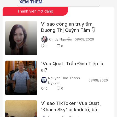
Thành viên mới đăng
Vì sao công an truy tìm
Dương Thị Quỳnh Tâm 👇
Cindy Nguyễn
08/08/2026
0
0
'Vua Quạt' Trần Đình Tiệp là
ai?
Nguyen Duc Thanh
08/08/2026
Nguyen
0
0
Vì sao TikToker 'Vua Quạt',
'Khánh Sky' bị khởi tố, bắt
tạm giam?