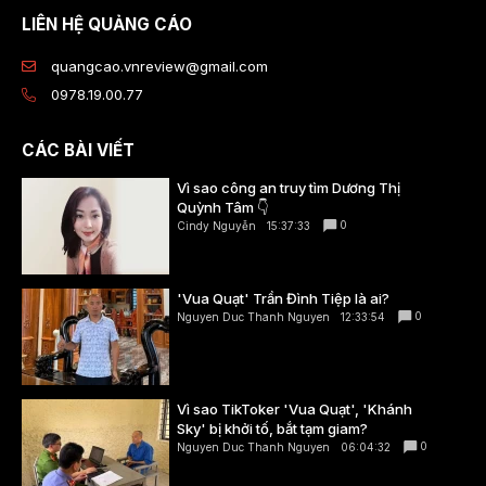
LIÊN HỆ QUẢNG CÁO
quangcao.vnreview@gmail.com
0978.19.00.77
CÁC BÀI VIẾT
Vì sao công an truy tìm Dương Thị
Quỳnh Tâm 👇
0
Cindy Nguyễn
15:37:33
'Vua Quạt' Trần Đình Tiệp là ai?
0
Nguyen Duc Thanh Nguyen
12:33:54
Vì sao TikToker 'Vua Quạt', 'Khánh
Sky' bị khởi tố, bắt tạm giam?
0
Nguyen Duc Thanh Nguyen
06:04:32