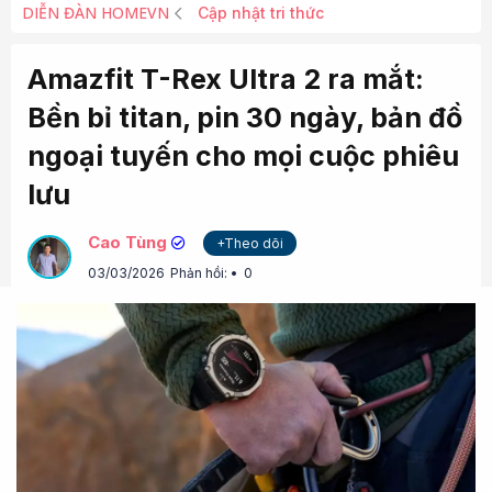
DIỄN ĐÀN HOMEVN
Cập nhật tri thức
Amazfit T-Rex Ultra 2 ra mắt:
Bền bỉ titan, pin 30 ngày, bản đồ
ngoại tuyến cho mọi cuộc phiêu
lưu
Cao Tùng
+Theo dõi
03/03/2026
Phản hồi:
0