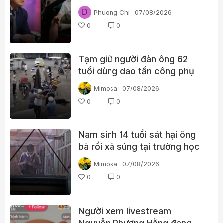
đã đi qua Ngân Lượng như thế
D
Phuong Chi
07/08/2026
nào?
0
0
Tạm giữ người đàn ông 62
tuổi dùng dao tấn công phụ
nữ giữa chợ
Mimosa
07/08/2026
0
0
Nam sinh 14 tuổi sát hại ông
bà rồi xả súng tại trường học
Thái Lan
Mimosa
07/08/2026
0
0
Người xem livestream
Nguyễn Phương Hằng đang