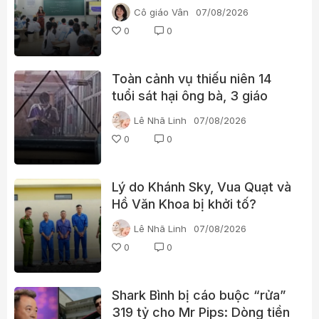
Cô giáo Vân
07/08/2026
0
0
Toàn cảnh vụ thiếu niên 14
tuổi sát hại ông bà, 3 giáo
viên và 3 học sinh
Lê Nhã Linh
07/08/2026
0
0
Lý do Khánh Sky, Vua Quạt và
Hồ Văn Khoa bị khởi tố?
Lê Nhã Linh
07/08/2026
0
0
Shark Bình bị cáo buộc “rửa”
319 tỷ cho Mr Pips: Dòng tiền