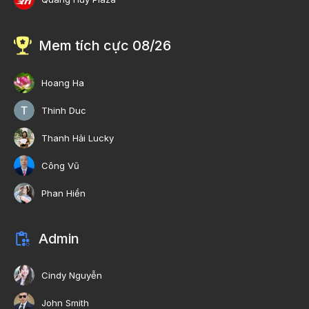
Mem tích cực 08/26
Hoang Ha
Thinh Duc
Thanh Hải Lucky
Công Vũ
Phan Hiền
Admin
Cindy Nguyễn
John Smith