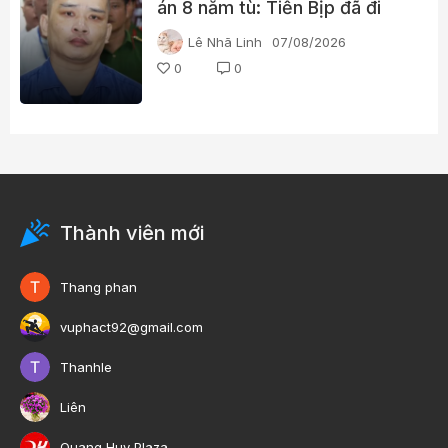
án 8 năm tù: Tiến Bịp đã đi
qua những gì?
Lê Nhã Linh
07/08/2026
0
0
Thành viên mới
Thang phan
vuphact92@gmail.com
Thanhle
Liên
Quang Huy Plaza