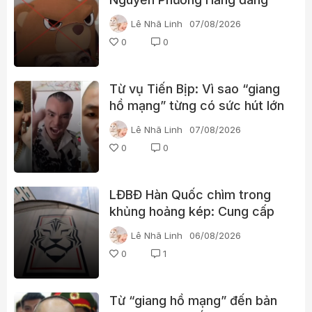
tìm kiếm điều gì?
Lê Nhã Linh
07/08/2026
0
0
Từ vụ Tiến Bịp: Vì sao “giang
hồ mạng” từng có sức hút lớn
với người xem?
Lê Nhã Linh
07/08/2026
0
0
LĐBĐ Hàn Quốc chìm trong
khủng hoảng kép: Cung cấp
gái gọi cho trọng tài, cảnh sát
Lê Nhã Linh
06/08/2026
đột kích trụ sở
0
1
Từ “giang hồ mạng” đến bản