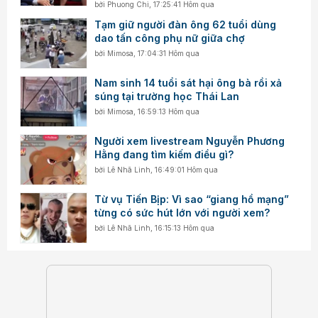
bởi
Phuong Chi
,
17:25:41 Hôm qua
Tạm giữ người đàn ông 62 tuổi dùng
dao tấn công phụ nữ giữa chợ
bởi
Mimosa
,
17:04:31 Hôm qua
Nam sinh 14 tuổi sát hại ông bà rồi xả
súng tại trường học Thái Lan
bởi
Mimosa
,
16:59:13 Hôm qua
Người xem livestream Nguyễn Phương
Hằng đang tìm kiếm điều gì?
bởi
Lê Nhã Linh
,
16:49:01 Hôm qua
Từ vụ Tiến Bịp: Vì sao “giang hồ mạng”
từng có sức hút lớn với người xem?
bởi
Lê Nhã Linh
,
16:15:13 Hôm qua