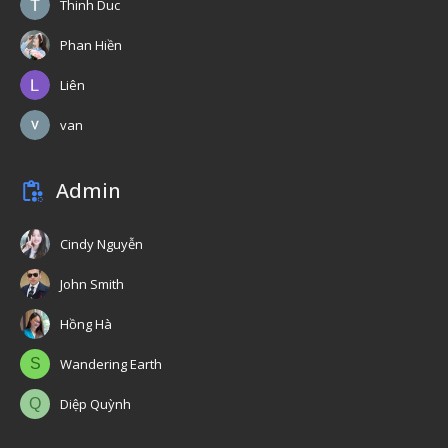
Thinh Duc
Phan Hiền
Liên
van
Admin
Cindy Nguyễn
John Smith
Hồng Hà
S
Wandering Earth
Q
Diệp Quỳnh