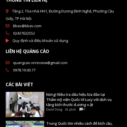
Tầng 2, Tòa nhà HH1, Đường Dương Đình Nghệ, Phường Cầu
Giấy, TP Hà Nội
Bkav@bkav.com
02437632552
Quy định và điều khoản sử dụng
LIÊN HỆ QUẢNG CÁO
quangcao.vnreview@gmail.com
0978.19.00.77
CÁC BÀI VIẾT
Nóng! Điều tra dấu hiệu lừa đảo tại
Thẩm mỹ viện Quốc tế Lucy với dịch vụ
tăng kích thước d.ương v.ật
0
David Dũng
26 phút
Trung Quốc tìm nhiều cách để kích cầu,