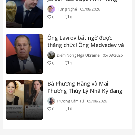
tiền" để gây áp lực dư luận
Hưng Nghé
05/08/2026
0
0
Ông Lavrov bất ngờ được
thăng chức! Ông Medvedev và
ông Shoigu đều bị loại - Putin
Điểm Nóng Nga Ukraine
05/08/2026
đang tính toán điều gì vậy?
0
1
Bà Phương Hằng và Mai
Phương Thúy Lý Nhã Kỳ đang
có chuyện gì với nhau vậy?
Trương Cẩm Tú
05/08/2026
0
0