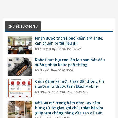
CHỦ ĐỀ TƯƠNG TỰ
Nhận được thông báo kiểm tra thuế,
cần chuẩn bị tài liệu gì?
bởi
Không Màng Thế Sự
,
15/07/2026
Robot hút bụi con lăn lau sàn bắt đầu
xuống phân khúc phổ thông
bởi
NguyễN Thao
,
02/05/2026
Cách đăng ký mới, thay đổi thông tin
người phụ thuộc trên Etax Mobile
bởi
Nguyễn Thị Phương Thúy
,
17/04/2026
Nhà 40 m² trong hẻm nhỏ: Lấy cảm
hứng từ tờ giấy ghi chú, thiết kế vừa
giúp vừa chống nắng vừa tạo dấu ấn
riêng