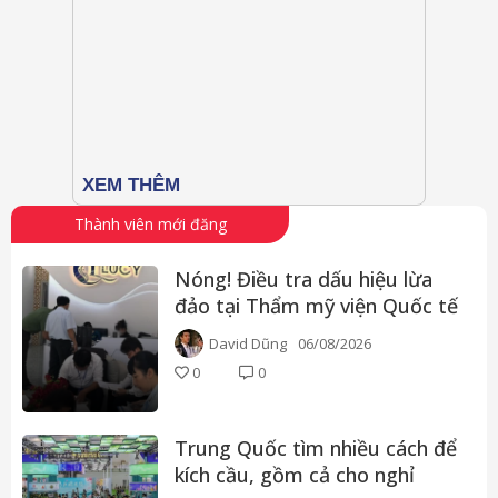
Thành viên mới đăng
Nóng! Điều tra dấu hiệu lừa
đảo tại Thẩm mỹ viện Quốc tế
Lucy với dịch vụ tăng kích
David Dũng
06/08/2026
thước d.ương v.ật
0
0
Trung Quốc tìm nhiều cách để
kích cầu, gồm cả cho nghỉ