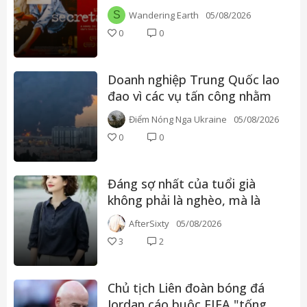
nhận, ham muốn và lý tưởng
S
Wandering Earth
05/08/2026
0
0
Doanh nghiệp Trung Quốc lao
đao vì các vụ tấn công nhằm
vào kho hàng ở Nga, nhiều
Điểm Nóng Nga Ukraine
05/08/2026
đơn vị phải xả kho cắt lỗ
0
0
Đáng sợ nhất của tuổi già
không phải là nghèo, mà là
điều này
AfterSixty
05/08/2026
3
2
Chủ tịch Liên đoàn bóng đá
Jordan cáo buộc FIFA "tống