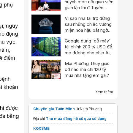
huynh móc nối giáo viên
ng phụ
gian lận thi ở Tuyên
Quang
Vì sao nhà tài trợ đứng
sau những chiếc vương
ại, nguy
miện hoa hậu bất ngờ
Lao động
thông báo dừng hoạt
Google dựng 'cỗ máy'
khu vực
động?
tài chính 200 tỷ USD để
 năm,
mở đường cho chip AI,
ời điểm
thách thức Nvidia
Mai Phương Thúy giàu
cỡ nào mà chi 120 tỷ
mua nhà tặng em gái?
 bệnh
ại khoản
Xem thêm
thì được
Chuyên gia Tuấn Minh
từ Nam Phương
 đa bằng
Địa chỉ
Thu mua đồng hồ cũ qua sử dụng
KQXSMB