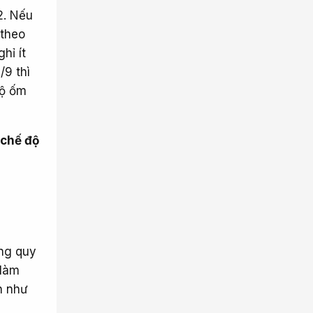
2. Nếu
 theo
hỉ ít
/9 thì
độ ốm
 chế độ
ộng quy
 làm
h như