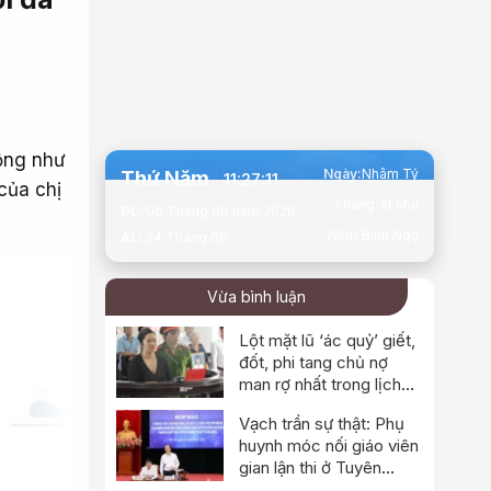
động như
Ngày:
Nhâm Tý
Thứ Năm
11:27:12
của chị
Tháng:
Ất Mùi
DL:
06 Tháng 08 năm 2026
Năm:
Bính Ngọ
AL:
24 Tháng 06
Vừa bình luận
Lột mặt lũ ‘ác quỷ’ giết,
đốt, phi tang chủ nợ
man rợ nhất trong lịch
sử
Vạch trần sự thật: Phụ
huynh móc nối giáo viên
gian lận thi ở Tuyên
Quang