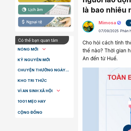
là bao nhiêu
Mimosa
07/09/2025
Phản h
Có thể bạn quan tâm
Cho hỏi cách tính t
NÓNG MỚI
thế nào? Thời gian 
An đến từ Huế.
KỶ NGUYÊN MỚI
CHUYỆN THƯỜNG NGÀY
KHO TRI THỨC
VÌ AN SINH XÃ HỘI
1001 MẸO HAY
CỘNG ĐỒNG