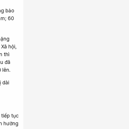
ng bảo
ăm; 60
nặng
Xã hội,
n thì
ếu đã
 lên.
 dài
tiếp tục
an hưởng