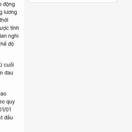
ao động
g lương
thời
ược tính
ian nghỉ
chế độ
ừ cuối
ốm đau
lao
eo quy
01/01
ắt đầu