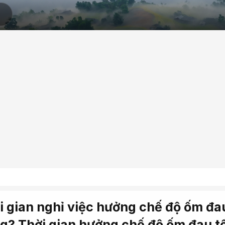
i gian nghỉ việc hưởng chế độ ốm đa
g? Thời gian hưởng chế độ ốm đau tố