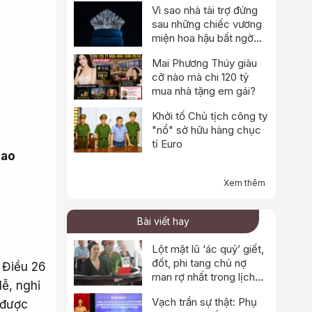
Vì sao nhà tài trợ đứng
sau những chiếc vương
miện hoa hậu bất ngờ
thông báo dừng hoạt
Mai Phương Thúy giàu
động?
cỡ nào mà chi 120 tỷ
mua nhà tặng em gái?
Khởi tố Chủ tịch công ty
"nổ" sở hữu hàng chục
tỉ Euro
lao
Xem thêm
Bài viết hay
Lột mặt lũ ‘ác quỷ’ giết,
đốt, phi tang chủ nợ
 Điều 26
man rợ nhất trong lịch
ễ, nghỉ
sử
Vạch trần sự thật: Phụ
 được