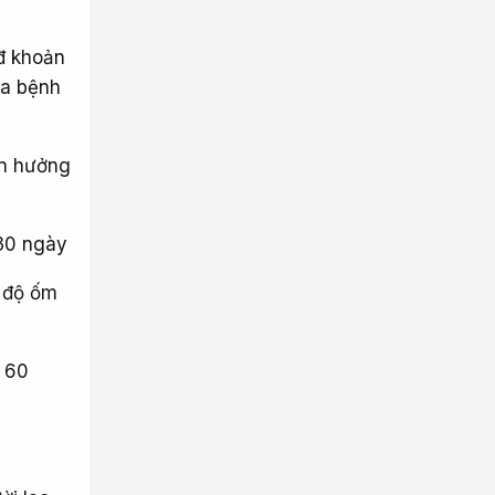
 đ khoản
ữa bệnh
an hưởng
 30 ngày
ế độ ốm
a 60