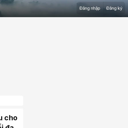
Đăng nhập
Đăng ký
u cho
i đa