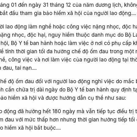
tháng 01 đến ngày 31 tháng 12 của năm dương lịch, khô
bắt đầu tham gia bảo hiểm xã hội của người lao động....
ười lao động làm nghề hoặc công việc nặng nhọc, độc h
nặng nhọc, độc hại, nguy hiểm thuộc danh mục do Bộ 
 hội, Bộ Y tế ban hành hoặc làm việc ở nơi có phụ cấp 
 để tính thời gian tối đa hưởng chế độ ốm đau trong một
ề, công việc và nơi làm việc của người lao động tại th
đau, tai nạn....
chế độ ốm đau đối với người lao động nghỉ việc do mắc
 cần chữa trị dài ngày do Bộ Y tế ban hành quy định t
bảo hiểm xã hội và được hướng dẫn cụ thể như sau:
o động đã hưởng hết 180 ngày mà vẫn tiếp tục điều trị 
m đau với mức thấp hơn nhưng thời gian hưởng tiếp tối
o hiểm xã hội bắt buộc....