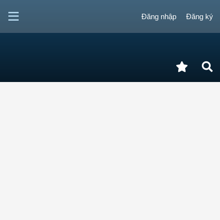
Đăng nhập
Đăng ký
DIỄN ĐÀN HOMEVN
Cập nhật tri thức
Chính phủ Hoa Kỳ đột nhiên
đóng cửa, hàng ngàn nhân viên
bị sa thải, chuyện gì đang diễn
ra vậy
Trương Cẩm Tú
+Theo dõi
03/10/2025
Phản hồi:
1