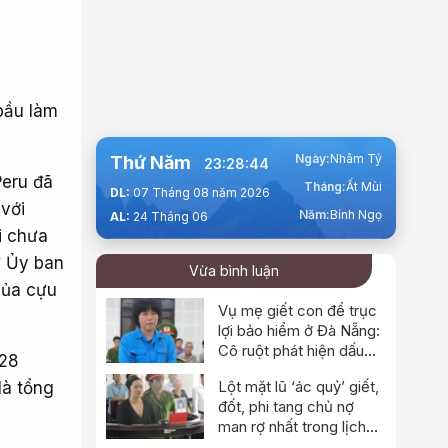
 bầu làm
Ngày:
Nhâm Tý
Thứ Năm
23:28:45
Peru đã
Tháng:
Ất Mùi
DL:
07 Tháng 08 năm 2026
 với
Năm:
Bính Ngọ
AL:
24 Tháng 06
i chưa
ừ Ủy ban
Vừa bình luận
của cựu
Vụ mẹ giết con để trục
lợi bảo hiểm ở Đà Nẵng:
Cô ruột phát hiện dấu
 28
hiệu bất thường
Lột mặt lũ ‘ác quỷ’ giết,
là tổng
đốt, phi tang chủ nợ
man rợ nhất trong lịch
sử