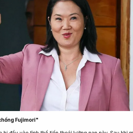
chống Fujimori"
m bị đẩy vào tình thế tiến thoái lưỡng nan này. Sau khi 