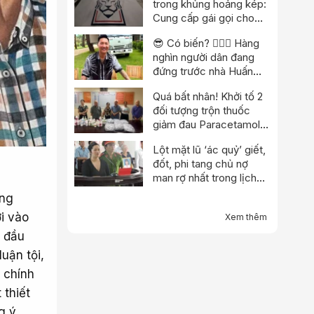
trong khủng hoảng kép:
Cung cấp gái gọi cho
trọng tài, cảnh sát đột
😎 Có biến? 👮🏻‍♂️ Hàng
kích trụ sở
nghìn người dân đang
đứng trước nhà Huấn
“hoa hồng”?
Quá bất nhân! Khởi tố 2
đối tượng trộn thuốc
giảm đau Paracetamol
vào thuốc Đông y, nổ
Lột mặt lũ ‘ác quỷ’ giết,
chữa bách bệnh
đốt, phi tang chủ nợ
man rợ nhất trong lịch
sử
ong
ơi vào
Xem thêm
i đầu
luận tội,
 chính
 thiết
g ý