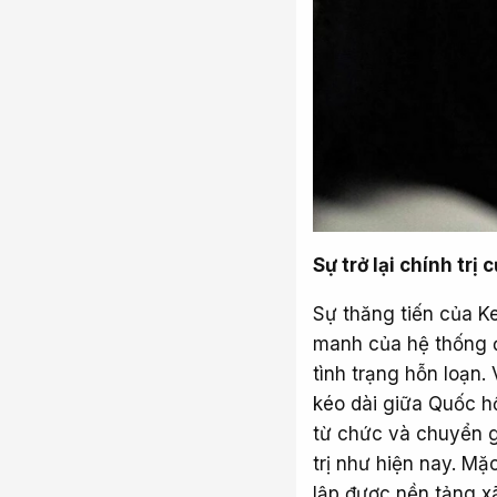
Sự trở lại chính trị
Sự thăng tiến của K
manh của hệ thống đả
tình trạng hỗn loạn
kéo dài giữa Quốc hội
từ chức và chuyển g
trị như hiện nay. Mặc
lập được nền tảng x