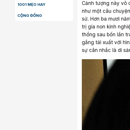
Cảnh tượng này vô c
1001 MẸO HAY
như một câu chuyện 
CỘNG ĐỒNG
sử. Hơn ba mươi năm 
trị gia non kinh ngh
thống sau bốn lần tr
gắng tái xuất với hì
sự cân nhắc là di sả