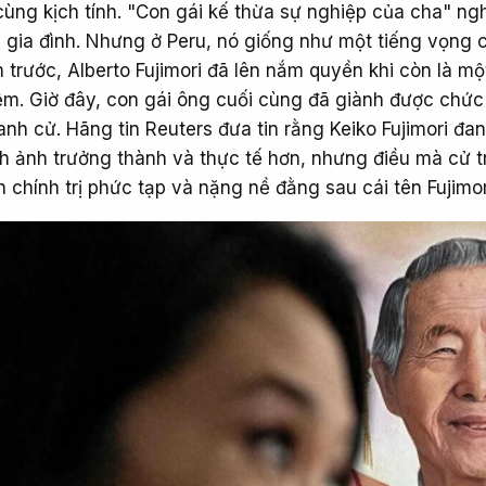
ùng kịch tính. "Con gái kế thừa sự nghiệp của cha" ng
gia đình. Nhưng ở Peru, nó giống như một tiếng vọng c
trước, Alberto Fujimori đã lên nắm quyền khi còn là mộ
iệm. Giờ đây, con gái ông cuối cùng đã giành được chức
anh cử. Hãng tin Reuters đưa tin rằng Keiko Fujimori đa
nh ảnh trưởng thành và thực tế hơn, nhưng điều mà cử tr
n chính trị phức tạp và nặng nề đằng sau cái tên Fujimor