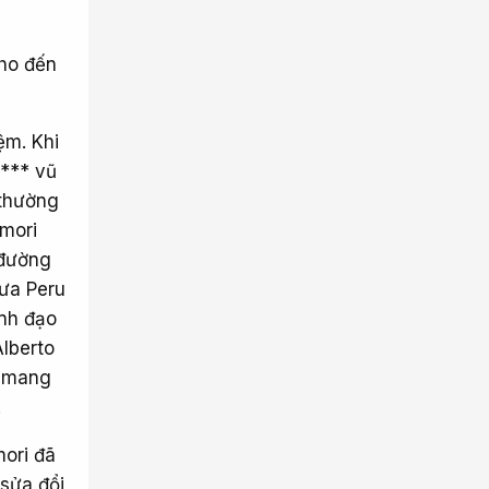
cho đến
ệm. Khi
**** vũ
 thường
imori
 đường
đưa Peru
ãnh đạo
Alberto
c mang
.
mori đã
 sửa đổi