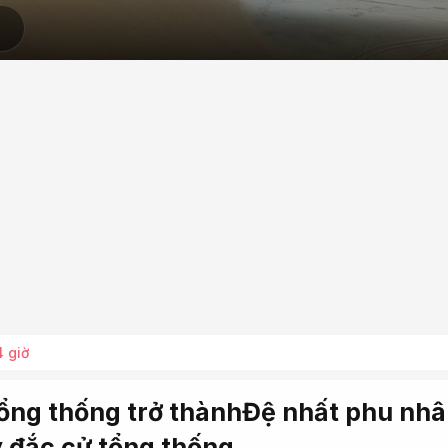
4 giờ
tổng thống trở thànhĐệ nhất phu nhâ
y đắc cử tổng thống