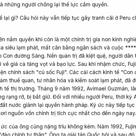
 những người chống lại thế lực cầm quyền.
để lại gì? Câu hỏi này vẫn tiếp tục gây tranh cãi ở Peru 
ên nắm quyền khi còn là một chính trị gia non kinh nghi
qua siêu lạm phát, mất cân bằng ngân sách và cuộc ***
o Con đường Sáng. Nền quản trị đã kiệt quệ, người dân
i về giá cả tăng vọt và bạo lực. Sau khi nhậm chức, Fuj
ện chính sách "cú sốc Fuji". Các cải cách kinh tế "Con
iảm thuế quan, tư nhân hóa và kiểm soát lạm phát, đã 
inh tế thị trường. Tháng 9 năm 1992, Avimael Guzmán, l
 rạng rỡ, bị bắt giữ. Đối với nhiều người Peru, thời kỳ 
 đất nước giành lại quyền hành pháp. Ký ức này tiếp tụ
imori nguồn vốn chính trị tích cực nhất cho đến ngày nay
ý ức của ông cũng nặng trĩu không kém. Năm 1992, Fuji
đảo chính tự thân". Ông ta giải tán Quốc hội và sau đó