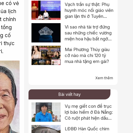
he có vẻ
Vạch trần sự thật: Phụ
huynh móc nối giáo viên
ủa lịch
gian lận thi ở Tuyên
t chính
Quang
Vì sao nhà tài trợ đứng
 tổng
sau những chiếc vương
ng cố
miện hoa hậu bất ngờ
i thực
thông báo dừng hoạt
Mai Phương Thúy giàu
động?
i.
cỡ nào mà chi 120 tỷ
mua nhà tặng em gái?
Xem thêm
Bài viết hay
Vụ mẹ giết con để trục
lợi bảo hiểm ở Đà Nẵng:
Cô ruột phát hiện dấu
hiệu bất thường
LĐBĐ Hàn Quốc chìm