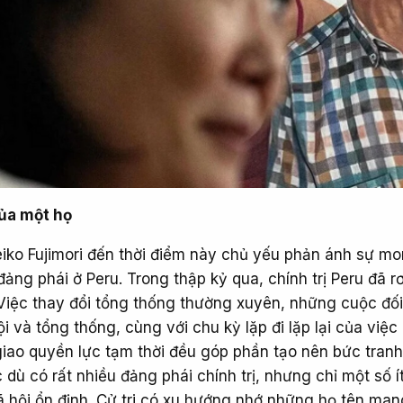
 của một họ
eiko Fujimori đến thời điểm này chủ yếu phản ánh sự m
ng phái ở Peru. Trong thập kỷ qua, chính trị Peru đã r
. Việc thay đổi tổng thống thường xuyên, những cuộc đố
 và tổng thống, cùng với chu kỳ lặp đi lặp lại của việc 
iao quyền lực tạm thời đều góp phần tạo nên bức tranh
 dù có rất nhiều đảng phái chính trị, nhưng chỉ một số ít
ã hội ổn định. Cử tri có xu hướng nhớ những họ tên man