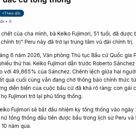
+Theo dõi
ồi:
0
chết của cha mình, bà Keiko Fujimori, 51 tuổi, đã được
chính trị" Peru này đã trở lại trung tâm vũ đài chính trị.
háng 6 năm 2026, Văn phòng Thủ tục Bầu cử Quốc gia 
hiếu thứ hai. Keiko Fujimori dẫn trước Roberto Sánchez
o với 49,865% của Sánchez. Chênh lệch giữa hai ngườ
ết quả cuối cùng vẫn đang chờ thông báo chính thức t
ưng diễn biến của cuộc bầu cử đã khá rõ ràng: con gái 
ọ Fujimori trở lại phủ tổng thống.
eiko Fujimori sẽ bắt đầu nhiệm kỳ tổng thống vào ngày
 nữ tổng thống đầu tiên được bầu trong lịch sử Peru và 
g 10 năm qua.