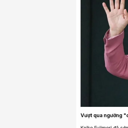
Vượt qua ngưỡng "
Keiko Fujimori đã sớ