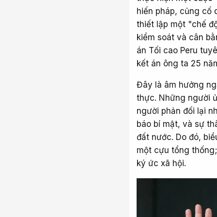
hiến pháp, củng cố 
thiết lập một "chế đ
kiểm soát và cân bằ
án Tối cao Peru tuyê
kết án ông ta 25 năm
Đây là âm hưởng ngầm
thực. Những người ủn
người phản đối lại n
báo bí mật, và sự t
đất nước. Do đó, biể
một cựu tổng thống; 
ký ức xã hội.