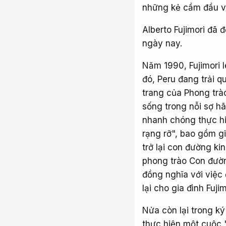
những kẻ cầm đầu và
Alberto Fujimori đã 
ngày nay.
Năm 1990, Fujimori l
đó, Peru đang trải 
trang của Phong trà
sống trong nỗi sợ hã
nhanh chóng thực hi
rạng rỡ", bao gồm g
trở lại con đường k
phong trào Con đường
đồng nghĩa với việc
lại cho gia đình Fuj
Nửa còn lại trong k
thực hiện một cuộc "