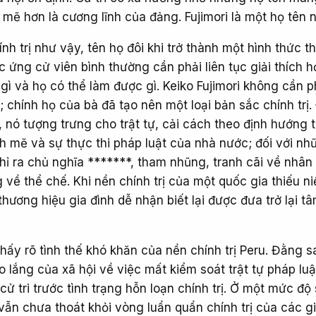
 mẽ hơn là cương lĩnh của đảng. Fujimori là một họ tên 
nh trị như vậy, tên họ đôi khi trở thành một hình thức t
 ứng cử viên bình thường cần phải liên tục giải thích họ
 gì và họ có thể làm được gì. Keiko Fujimori không cần p
 chính họ của bà đã tạo nên một loại bản sắc chính trị. 
nó tượng trưng cho trật tự, cải cách theo định hướng t
h mẽ và sự thực thi pháp luật của nhà nước; đối với nh
hỉ ra chủ nghĩa *******, tham nhũng, tranh cãi về nhâ
về thể chế. Khi nền chính trị của một quốc gia thiếu ni
hương hiệu gia đình dễ nhận biết lại được đưa trở lại t
hấy rõ tình thế khó khăn của nền chính trị Peru. Đằng s
lo lắng của xã hội về việc mất kiểm soát trật tự pháp lu
ử tri trước tình trạng hỗn loạn chính trị. Ở một mức độ
 vẫn chưa thoát khỏi vòng luẩn quẩn chính trị của các gi