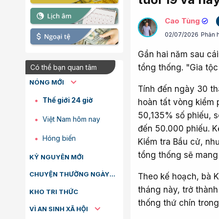
Cao Tùng
02/07/2026
Phản h
Gần hai năm sau cái 
tổng thống. "Gia tộc 
Có thể bạn quan tâm
NÓNG MỚI
Tính đến ngày 30 t
Thế giới 24 giờ
hoàn tất vòng kiểm p
50,135% số phiếu, s
Việt Nam hôm nay
đến 50.000 phiếu. K
Hóng biến
Kiểm tra Bầu cử, nh
tổng thống sẽ mang h
KỶ NGUYÊN MỚI
CHUYỆN THƯỜNG NGÀY
Theo kế hoạch, bà K
tháng này, trở thành
KHO TRI THỨC
thống thứ chín tron
VÌ AN SINH XÃ HỘI