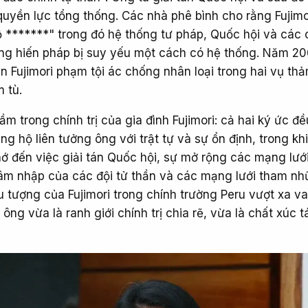
quyền lực tổng thống. Các nhà phê bình cho rằng Fujimo
ộ *******" trong đó hệ thống tư pháp, Quốc hội và các
ng hiến pháp bị suy yếu một cách có hệ thống. Năm 20
n Fujimori phạm tội ác chống nhân loại trong hai vụ th
 tù.
 trong chính trị của gia đình Fujimori: cả hai ký ức đề
g hộ liên tưởng ông với trật tự và sự ổn định, trong kh
hớ đến việc giải tán Quốc hội, sự mở rộng các mạng lưới
hâm nhập của các đội tử thần và các mạng lưới tham n
u tượng của Fujimori trong chính trường Peru vượt xa va
ông vừa là ranh giới chính trị chia rẽ, vừa là chất xúc 