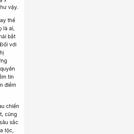
như vậy.
hay thế
 là ai,
hải bắt
Đối với
hị
ững
n quyền
ềm tin
âm điểm
au chiến
ật, cũng
 sâu sắc
a tộc,