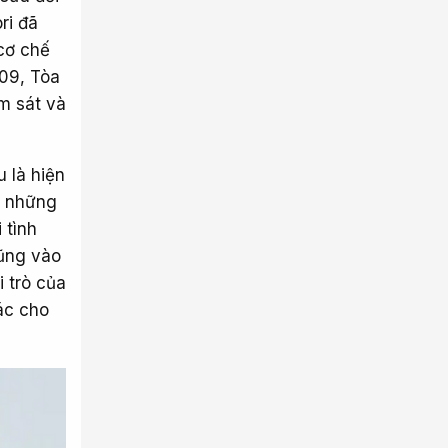
ri đã
 cơ chế
09, Tòa
ảm sát và
u là hiện
i những
 tình
hũng vào
i trò của
tác cho