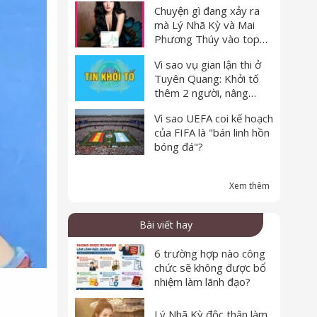
Chuyện gì đang xảy ra
đang tính toán điều gì
mà Lý Nhã Kỳ và Mai
vậy?
Phương Thúy vào top
tìm kiếm Google⚡️?
Vì sao vụ gian lận thi ở
Tuyên Quang: Khởi tố
thêm 2 người, nâng
tổng số bị can lên 29?
Vì sao UEFA coi kế hoạch
của FIFA là "bán linh hồn
bóng đá"?
Xem thêm
Bài viết hay
6 trường hợp nào công
chức sẽ không được bổ
nhiệm làm lãnh đạo?
Lý Nhã Kỳ độc thân làm