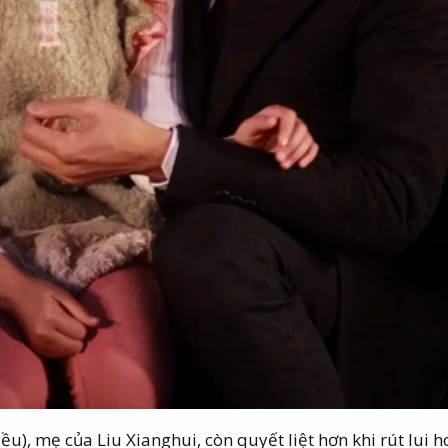
ều), mẹ của Liu Xianghui, còn quyết liệt hơn khi rút lui 