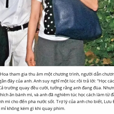
 Hoa tham gia thu âm một chương trình, người dẫn chươn
gần đây của anh. Anh suy nghĩ một lúc rồi trả lời: "Học cá
Cả trường quay đều cười, tưởng rằng anh đang đùa. Nhưn
t thích ăn bánh mì, và anh đã nghiêm túc học cách làm từ 
ánh mì cho đến pha nước sốt. Trợ lý của anh cho biết, Lưu
ỉ mỉ không kém gì khi quay phim.