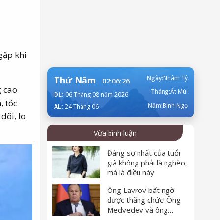
gặp khi
Ngày:
Nhâm Tý
Thứ Năm
02:06:28
g cao
Tháng:
Ất Mùi
DL:
06 Tháng 08 năm 2026
, tóc
Năm:
Bính Ngọ
AL:
24 Tháng 06
dõi, lo
Vừa bình luận
Đáng sợ nhất của tuổi
già không phải là nghèo,
mà là điều này
Ông Lavrov bất ngờ
được thăng chức! Ông
Medvedev và ông
Shoigu đều bị loại - Putin