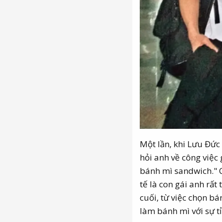
Một lần, khi Lưu Đức
hỏi anh về công việc 
bánh mì sandwich." 
tế là con gái anh rấ
cuối, từ việc chọn b
làm bánh mì với sự t