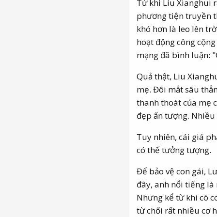
Từ khi Liu Xianghui 
phương tiện truyền 
khó hơn là leo lên t
hoạt động công cộng 
mạng đã bình luận: 
Quả thật, Liu Xiangh
mẹ. Đôi mắt sâu thẳ
thanh thoát của mẹ cô
đẹp ấn tượng. Nhiều n
Tuy nhiên, cái giá ph
có thể tưởng tượng.
Để bảo vệ con gái, L
đây, anh nổi tiếng l
Nhưng kể từ khi có co
từ chối rất nhiều cơ 