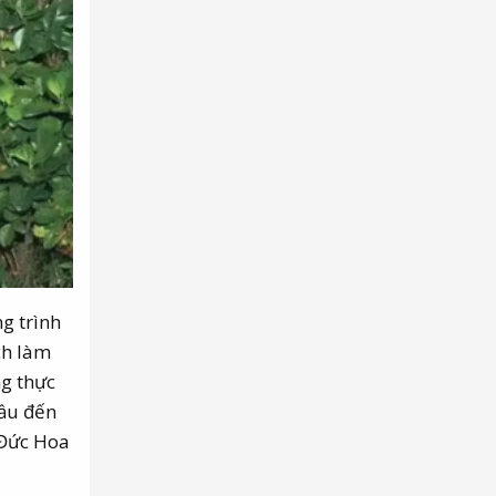
g trình
ch làm
g thực
đầu đến
 Đức Hoa