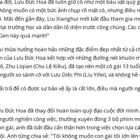
ra đời, Lưu Đức Hoa đã luôn giữ cô như một báu vật quý g
thông muốn có một bức ảnh chụp rõ mặt cô, nhưng điều 
rời. Mãi đến gần đây, Liu Xianghui mới bắt đầu tham gia m
tại trường học và dần dần lộ diện trước công chúng. Các 
"Gen này quá mạnh!"
ui thừa hưởng hoàn hảo những đặc điểm đẹp nhất từ cả c
m của Lưu Đức Hoa kết hợp với những đường nét khuôn 
, Zhu Liqian (Chu Lệ Kiều), đã tạo nên một cô gái 13 tuổi
gười so sánh cô với Lưu Diệc Phi (Liu Yifei), và không hề 
ải trả để có được sự bảo vệ ấy là rất lớn, điều mà người n
ưu Đức Hoa đã thay đổi hoàn toàn quỹ đạo cuộc đời mình
à người nghiện công việc, thường xuyên đóng 3 bộ phim m
n gái, anh đã bắt đầu cẩn thận hơn trong việc chọn lựa c
hội. Anh từng chia sẻ: "Tôi không muốn con gái tôi lớn lên 