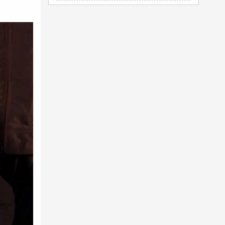
Điều trị
nám da
hiệu quả
shop hoa tươi đăk lăk
Dịch vụ điện hoa 24
giờ giao hoa tận nhà
Chọn
Cặp da
tại Gento bền đẹp, sang trọng
massage nha trang
Mua
Nước hoa Burberry
Chính hãng
dấu hiệu phun môi bị hỏng
Hoa Tươi Hải Phòng