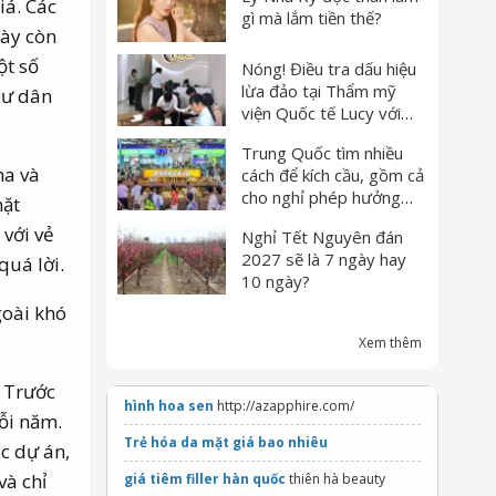
iá. Các
gì mà lắm tiền thế?
này còn
ột số
Nóng! Điều tra dấu hiệu
lừa đảo tại Thẩm mỹ
cư dân
viện Quốc tế Lucy với
dịch vụ tăng kích thước
Trung Quốc tìm nhiều
d.ương v.ật
ha và
cách để kích cầu, gồm cả
cho nghỉ phép hưởng
mặt
lương
 với vẻ
Nghỉ Tết Nguyên đán
2027 sẽ là 7 ngày hay
quá lời.
10 ngày?
goài khó
Xem thêm
. Trước
hình hoa sen
http://azapphire.com/
ỗi năm.
Trẻ hóa da mặt giá bao nhiêu
ác dự án,
và chỉ
giá tiêm filler hàn quốc
thiên hà beauty