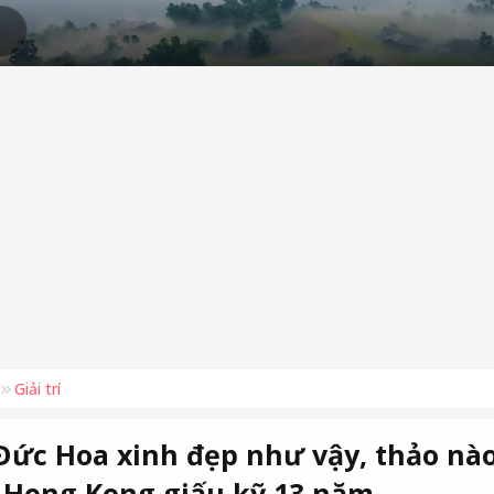
Giải trí
Đức Hoa xinh đẹp như vậy, thảo nà
 Hong Kong giấu kỹ 13 năm