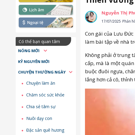
Nguyễn Thị P
17/07/2025
Phản hồ
Con gái của Lưu Đức 
làm bài tập về nhà 
Có thể bạn quan tâm
NÓNG MỚI
Không phải ở trung 
KỶ NGUYÊN MỚI
cấp, mà là một quán 
buộc đuôi ngựa, chăm
CHUYỆN THƯỜNG NGÀY
lắng hơn cả cô, thỉnh 
Chuyện làm ăn
Chăm sóc sức khỏe
Chia sẻ tâm sự
Nuôi dạy con
Đặc sản quê hương