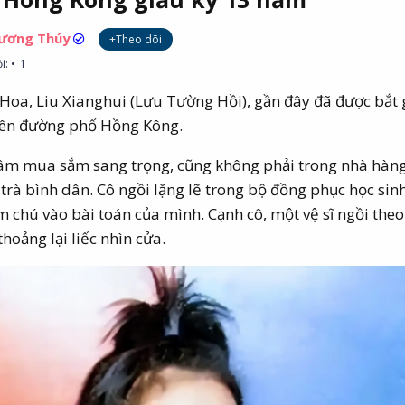
hương Thúy
+Theo dõi
i:
1
Hoa, Liu Xianghui (Lưu Tường Hồi), gần đây đã được bắt 
trên đường phố Hồng Kông.
tâm mua sắm sang trọng, cũng không phải trong nhà hàn
trà bình dân. Cô ngồi lặng lẽ trong bộ đồng phục học sinh
 chú vào bài toán của mình. Cạnh cô, một vệ sĩ ngồi theo 
thoảng lại liếc nhìn cửa.