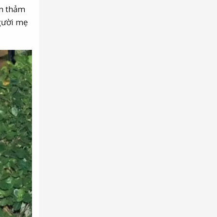
ên thảm
người mẹ