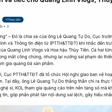
+Theo dõi
ồi:
3
lòng” – Đó là chia sẻ của ông Lê Quang Tự Do, Cục trưở
hình và Thông tin điện tử (PTTH&TTĐT) khi nhắc đến tr
ủa Quang Linh Vlogs và Hoa hậu Thùy Tiên. Cả hai từn
rong mắt công chúng, nhưng lại vướng sai phạm do thiế
tham gia quảng bá sản phẩm.
ội, Cục PTTH&TTĐT đã tổ chức Hội nghị giao ban về ho
n. Tại đây, ông Lê Quang Tự Do thẳng thắn chỉ ra thực 
 nghệ sĩ, KOL tham gia quảng cáo trên nền tảng số mà 
 tin, góp phần phát tán nội dung sai lệch, gây hiểu nh