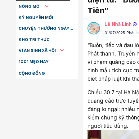
NÓNG MỚI
Tiên”
KỶ NGUYÊN MỚI
Lê Nhã Linh
CHUYỆN THƯỜNG NGÀY
31/07/2025
Phản h
KHO TRI THỨC
“Buồn, tiếc và đau 
VÌ AN SINH XÃ HỘI
Phát thanh, Truyền 
1001 MẸO HAY
vi phạm quảng cáo c
hình mẫu tích cực t
CỘNG ĐỒNG
biết pháp luật khi 
Chiều 30.7 tại Hà N
quảng cáo trực tuyế
đáng lo ngại: nhiều
kiểm chứng kỹ thông
người tiêu dùng.