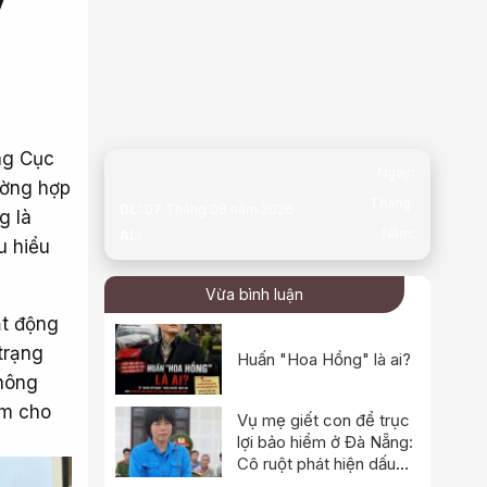
ng Cục
Ngày:
ường hợp
Tháng:
DL:
07 Tháng 08 năm 2026
g là
Năm:
AL:
u hiểu
Vừa bình luận
ạt động
trạng
Huấn "Hoa Hồng" là ai?
không
ầm cho
Vụ mẹ giết con để trục
lợi bảo hiểm ở Đà Nẵng:
Cô ruột phát hiện dấu
hiệu bất thường