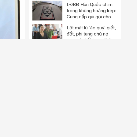
LĐBĐ Hàn Quốc chìm
trong khủng hoảng kép:
Cung cấp gái gọi cho
trọng tài, cảnh sát đột
Lột mặt lũ ‘ác quỷ’ giết,
kích trụ sở
đốt, phi tang chủ nợ
man rợ nhất trong lịch
sử
Vạch trần sự thật: Phụ
huynh móc nối giáo viên
gian lận thi ở Tuyên
Quang
Xem thêm
Bài viết hay
Người xem livestream
Nguyễn Phương Hằng
đang tìm kiếm điều gì?
Từ vụ Tiến Bịp: Vì sao