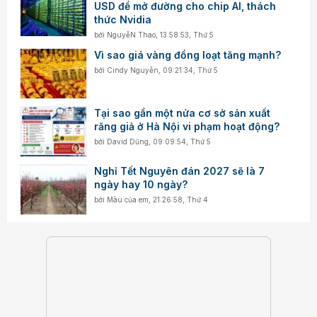
USD để mở đường cho chip AI, thách
thức Nvidia
bởi
NguyễN Thao
,
13:58:53, Thứ 5
Vì sao giá vàng đồng loạt tăng mạnh?
bởi
Cindy Nguyễn
,
09:21:34, Thứ 5
Tại sao gần một nửa cơ sở sản xuất
răng giả ở Hà Nội vi phạm hoạt động?
bởi
David Dũng
,
09:09:54, Thứ 5
Nghỉ Tết Nguyên đán 2027 sẽ là 7
ngày hay 10 ngày?
bởi
Màu của em
,
21:26:58, Thứ 4