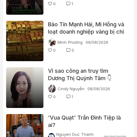
0
1
Bảo Tín Mạnh Hải, Mi Hồng và
loạt doanh nghiệp vàng bị chỉ
ra nhiều vi phạm
Minh Phương
09/08/2026
0
0
Vì sao công an truy tìm
Dương Thị Quỳnh Tâm 👇
Cindy Nguyễn
08/08/2026
0
1
'Vua Quạt' Trần Đình Tiệp là
ai?
Nguyen Duc Thanh
08/08/2026