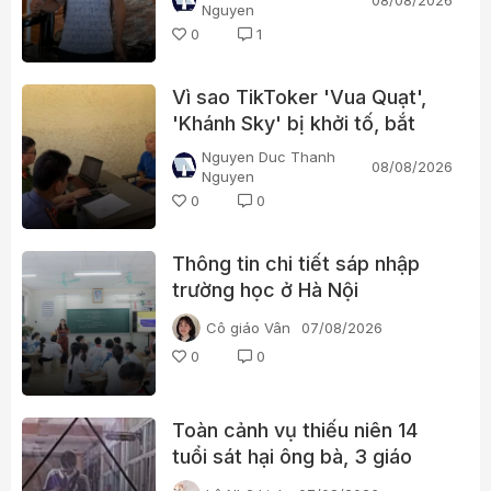
Nguyen
0
1
Vì sao TikToker 'Vua Quạt',
'Khánh Sky' bị khởi tố, bắt
tạm giam?
Nguyen Duc Thanh
08/08/2026
Nguyen
0
0
Thông tin chi tiết sáp nhập
trường học ở Hà Nội
Cô giáo Vân
07/08/2026
0
0
Toàn cảnh vụ thiếu niên 14
tuổi sát hại ông bà, 3 giáo
viên và 3 học sinh