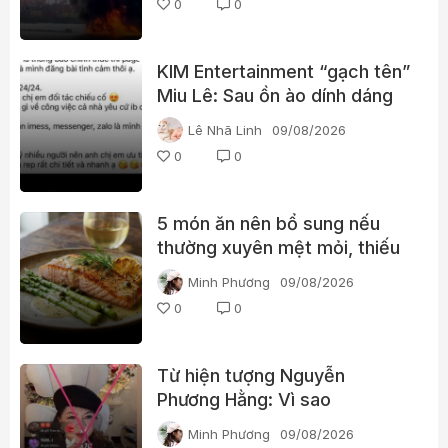
0
0
KIM Entertainment “gạch tên”
Miu Lê: Sau ồn ào dính dáng
ma túy, vị trí của nữ ca sĩ
Lê Nhã Linh
09/08/2026
thay đổi thế nào?
0
0
5 món ăn nên bổ sung nếu
thường xuyên mệt mỏi, thiếu
năng lượng
Minh Phương
09/08/2026
0
0
Từ hiện tượng Nguyễn
Phương Hằng: Vì sao
livestream càng gây tranh cãi
Minh Phương
09/08/2026
càng dễ “bùng nổ”?