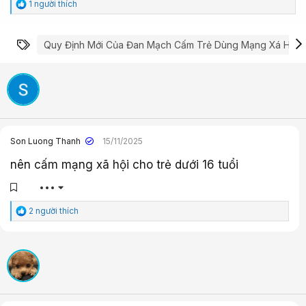
C
1 người thích
ả
m
x
Từ khóa
Quy Định Mới Của Đan Mạch Cấm Trẻ Dùng Mạng Xá Hội
ú
c
:
Son Luong Thanh
15/11/2025
nên cấm mạng xã hội cho trẻ dưới 16 tuổi
•••
C
2 người thích
ả
m
x
ú
c
: