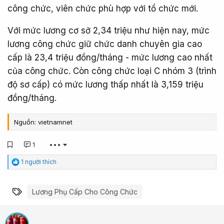
công chức, viên chức phù hợp với tổ chức mới.
Với mức lương cơ sở 2,34 triệu như hiện nay, mức
lương công chức giữ chức danh chuyên gia cao
cấp là 23,4 triệu đồng/tháng - mức lương cao nhất
của công chức. Còn công chức loại C nhóm 3 (trình
độ sơ cấp) có mức lương thấp nhất là 3,159 triệu
đồng/tháng.
Nguồn: vietnamnet
1
•••
C
1 người thích
ả
m
x
Từ khóa
Lương Phụ Cấp Cho Công Chức
ú
c
: