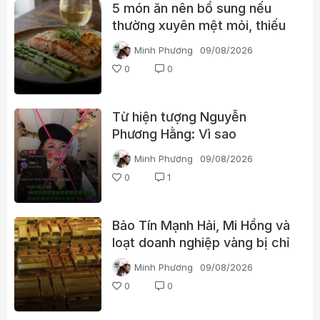
5 món ăn nên bổ sung nếu
thường xuyên mệt mỏi, thiếu
năng lượng
Minh Phương
09/08/2026
0
0
Từ hiện tượng Nguyễn
Phương Hằng: Vì sao
livestream càng gây tranh cãi
Minh Phương
09/08/2026
càng dễ “bùng nổ”?
0
1
Bảo Tín Mạnh Hải, Mi Hồng và
loạt doanh nghiệp vàng bị chỉ
ra nhiều vi phạm
Minh Phương
09/08/2026
0
0