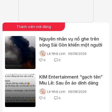
Thành viên mới đăng
Nguyên nhân vụ nổ ghe trên
sông Sài Gòn khiến một người
phụ nữ tử vong
Lê Nhã Linh
09/08/2026
0
0
KIM Entertainment “gạch tên”
Miu Lê: Sau ồn ào dính dáng
ma túy, vị trí của nữ ca sĩ
Lê Nhã Linh
09/08/2026
thay đổi thế nào?
0
0