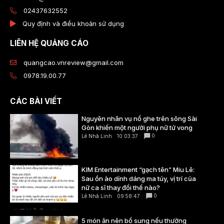
02437632552
Quy định và điều khoản sử dụng
LIÊN HỆ QUẢNG CÁO
quangcao.vnreview@gmail.com
0978.19.00.77
CÁC BÀI VIẾT
Nguyên nhân vụ nổ ghe trên sông Sài
Gòn khiến một người phụ nữ tử vong
0
Lê Nhã Linh
10:03:37
KIM Entertainment “gạch tên” Miu Lê:
Sau ồn ào dính dáng ma túy, vị trí của
nữ ca sĩ thay đổi thế nào?
0
Lê Nhã Linh
09:58:47
5 món ăn nên bổ sung nếu thường