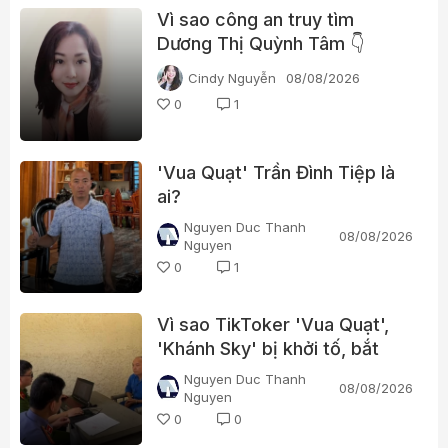
Vì sao công an truy tìm
Dương Thị Quỳnh Tâm 👇
Cindy Nguyễn
08/08/2026
0
1
'Vua Quạt' Trần Đình Tiệp là
ai?
Nguyen Duc Thanh
08/08/2026
Nguyen
0
1
Vì sao TikToker 'Vua Quạt',
'Khánh Sky' bị khởi tố, bắt
tạm giam?
Nguyen Duc Thanh
08/08/2026
Nguyen
0
0