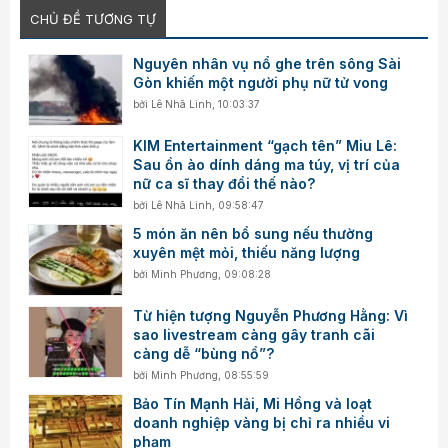
CHỦ ĐỀ TƯƠNG TỰ
Nguyên nhân vụ nổ ghe trên sông Sài
Gòn khiến một người phụ nữ tử vong
bởi
Lê Nhã Linh
,
10:03:37
KIM Entertainment “gạch tên” Miu Lê:
Sau ồn ào dính dáng ma túy, vị trí của
nữ ca sĩ thay đổi thế nào?
bởi
Lê Nhã Linh
,
09:58:47
5 món ăn nên bổ sung nếu thường
xuyên mệt mỏi, thiếu năng lượng
bởi
Minh Phương
,
09:08:28
Từ hiện tượng Nguyễn Phương Hằng: Vì
sao livestream càng gây tranh cãi
càng dễ “bùng nổ”?
bởi
Minh Phương
,
08:55:59
Bảo Tín Mạnh Hải, Mi Hồng và loạt
doanh nghiệp vàng bị chỉ ra nhiều vi
phạm