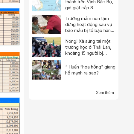
thành trên Vịnh Bắc Bộ,
gió giật cấp 8
Trường mầm non tạm
dừng hoạt động sau vụ
bảo mẫu bị tố bạo hành
trẻ
Nóng! Xả súng tại một
trường học ở Thái Lan,
khoảng 15 người bị
thương
“ Huấn “hoa hồng” giang
hồ mạnh ra sao?
Xem thêm