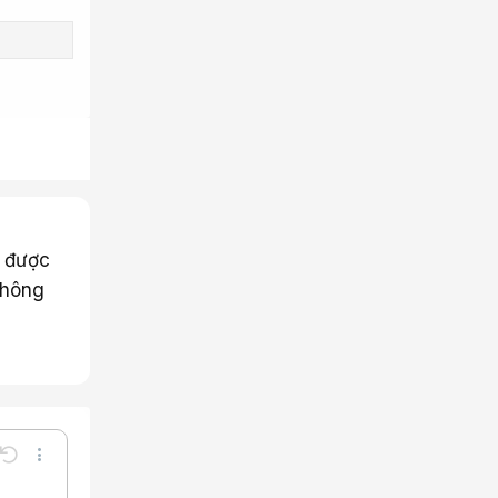
t được
không
Undo
Thêm tùy chọn…