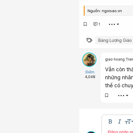
Nguồn: ngoisao.vn
1
•••
Từ khóa
Bảng Lương Giáo
giao hoang Tra
Vẫn còn thấ
Điểm
những nhân 
4,048
thể có chu
•••
9
Bold
In nghi
Kíc
10
Đăng nhập một