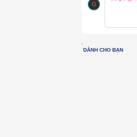
Nhúng thư vi
Màu ch
Phô
G
12
15
18
22
26