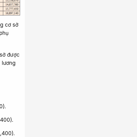
ng cơ sở
 phụ
 sở được
 lương
0).
,400).
,400).