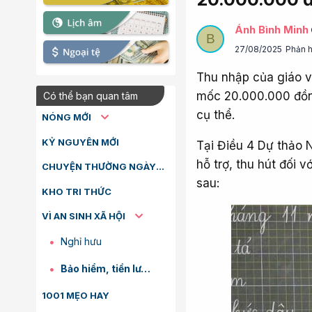
Ánh Bình Minh
B
27/08/2025
Phản h
Thu nhập của giáo v
mốc 20.000.000 đồn
Có thể bạn quan tâm
cụ thể.
NÓNG MỚI
KỶ NGUYÊN MỚI
Tại Điều 4 Dự thảo N
hỗ trợ, thu hút đối 
CHUYỆN THƯỜNG NGÀY
sau:
KHO TRI THỨC
VÌ AN SINH XÃ HỘI
Nghỉ hưu
Bảo hiểm, tiền lương
1001 MẸO HAY