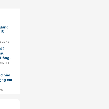
rường
 15
13:29:42
 đối
đau
Đông y,
19:55:34
cỡ nào
tặng em
qua