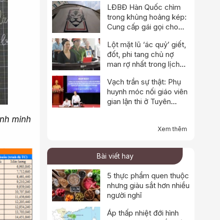
LĐBĐ Hàn Quốc chìm
trong khủng hoảng kép:
Cung cấp gái gọi cho
trọng tài, cảnh sát đột
Lột mặt lũ ‘ác quỷ’ giết,
kích trụ sở
đốt, phi tang chủ nợ
man rợ nhất trong lịch
sử
Vạch trần sự thật: Phụ
huynh móc nối giáo viên
gian lận thi ở Tuyên
Quang
Ảnh minh
Xem thêm
Bài viết hay
5 thực phẩm quen thuộc
nhưng giàu sắt hơn nhiều
người nghĩ
Áp thấp nhiệt đới hình