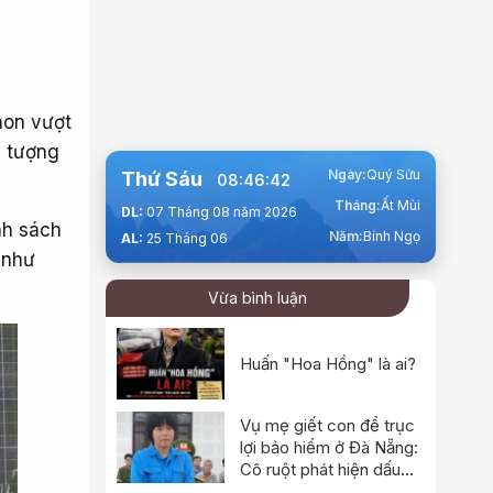
non vượt
i tượng
Ngày:
Quý Sửu
Thứ Sáu
08:46:43
Tháng:
Ất Mùi
DL:
07 Tháng 08 năm 2026
nh sách
Năm:
Bính Ngọ
AL:
25 Tháng 06
 như
Vừa bình luận
Huấn "Hoa Hồng" là ai?
Vụ mẹ giết con để trục
lợi bảo hiểm ở Đà Nẵng:
Cô ruột phát hiện dấu
hiệu bất thường