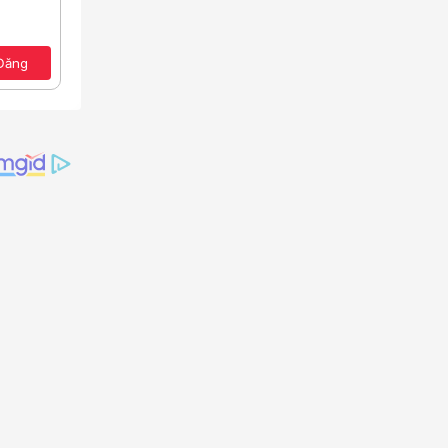
Lưu nháp
e
a định dạng
Toggle BB code
Xóa bản thảo
ảo
Đăng