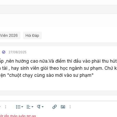
 Viên 2026
Hỏi Đáp
n
27/08/2025
p ,nên hưởng cao nữa.Và điểm thi đầu vào phải thu hú
tài , hay sinh viên giỏi theo học ngành sư phạm. Chứ 
yện "chuột chạy cùng sào mới vào sư phạm"
Căn trái
Normal
Danh sách có thứ tự
êng
h thước
Thêm tùy chọn…
Danh sách
Căn lề
Paragraph format
Chèn liên kết
Chèn hình ảnh
Thêm tùy chọn…
Căn giữa
 lần thảo luận tẹt ga
Danh sách không có thứ tự