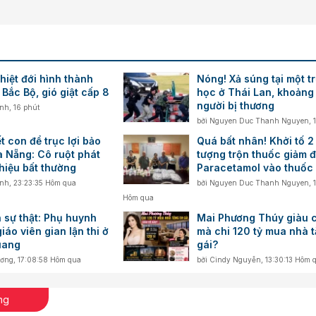
hiệt đới hình thành
Nóng! Xả súng tại một t
 Bắc Bộ, gió giật cấp 8
học ở Thái Lan, khoảng
người bị thương
inh
,
16 phút
bởi
Nguyen Duc Thanh Nguyen
,
t con để trục lợi bảo
Quá bất nhân! Khởi tố 2
à Nẵng: Cô ruột phát
tượng trộn thuốc giảm 
hiệu bất thường
Paracetamol vào thuốc 
nổ chữa bách bệnh
inh
,
23:23:35 Hôm qua
bởi
Nguyen Duc Thanh Nguyen
,
Hôm qua
 sự thật: Phụ huynh
Mai Phương Thúy giàu 
iáo viên gian lận thi ở
mà chi 120 tỷ mua nhà 
uang
gái?
ương
,
17:08:58 Hôm qua
bởi
Cindy Nguyễn
,
13:30:13 Hôm 
ng