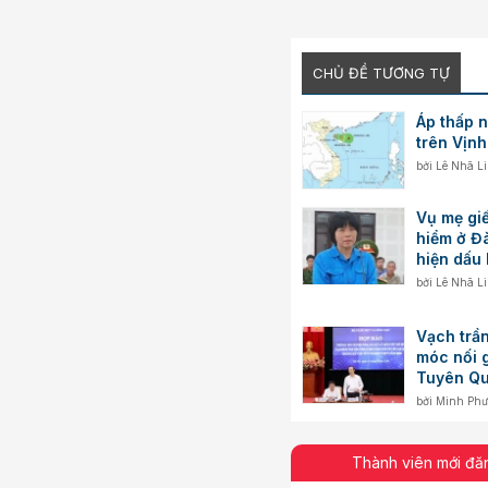
CHỦ ĐỀ TƯƠNG TỰ
Áp thấp n
trên Vịnh
bởi
Lê Nhã L
Vụ mẹ giế
hiểm ở Đ
hiện dấu 
bởi
Lê Nhã L
Vạch trần
móc nối g
Tuyên Q
bởi
Minh Ph
Thành viên mới đă