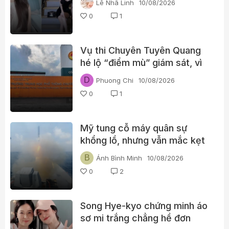
Lê Nhã Linh
10/08/2026
3 năm mất tích
0
1
Vụ thi Chuyên Tuyên Quang
hé lộ “điểm mù” giám sát, vì
sao không ai phát hiện kịp
D
Phuong Chi
10/08/2026
thời?
0
1
Mỹ tung cỗ máy quân sự
khổng lồ, nhưng vẫn mắc kẹt
trong bài toán Iran
B
Ánh Bình Minh
10/08/2026
0
2
Song Hye-kyo chứng minh áo
sơ mi trắng chẳng hề đơn