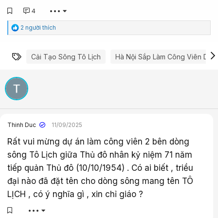
4
•••
C
2 người thích
ả
m
x
Từ khóa
Cải Tạo Sông Tô Lịch
Hà Nội Sắp Làm Công Viên Dọc 
ú
c
:
Thinh Duc
11/09/2025
Rất vui mừng dự án làm công viên 2 bên dòng
sông Tô Lịch giữa Thủ đô nhân kỷ niệm 71 năm
tiếp quản Thủ đô (10/10/1954) . Có ai biết , triều
đại nào đã đặt tên cho dòng sông mang tên TÔ
LỊCH , có ý nghĩa gì , xin chỉ giáo ?
•••