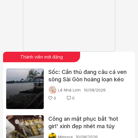
Thành viên mới đăng
Sốc: Cần thủ đang câu cá ven
sông Sài Gòn hoảng loạn kéo
trúng thi thể người phụ nữ
Lê Nhã Linh
10/08/2026
0
0
Công an mật phục bắt ‘hot
girl' xinh đẹp nhét ma túy
trong hộp kẹo
Mimosa
10/08/2026