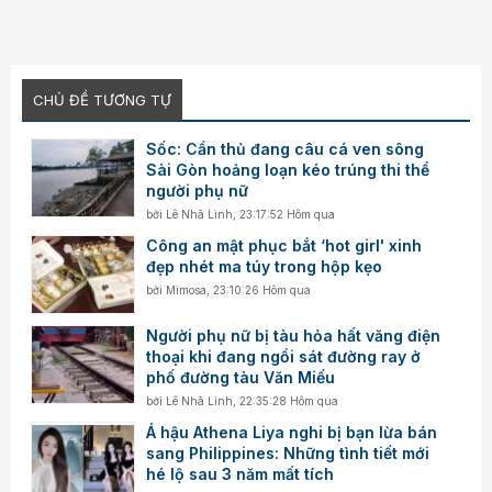
CHỦ ĐỀ TƯƠNG TỰ
Sốc: Cần thủ đang câu cá ven sông
Sài Gòn hoảng loạn kéo trúng thi thể
người phụ nữ
bởi
Lê Nhã Linh
,
23:17:52 Hôm qua
Công an mật phục bắt ‘hot girl' xinh
đẹp nhét ma túy trong hộp kẹo
bởi
Mimosa
,
23:10:26 Hôm qua
Người phụ nữ bị tàu hỏa hất văng điện
thoại khi đang ngồi sát đường ray ở
phố đường tàu Văn Miếu
bởi
Lê Nhã Linh
,
22:35:28 Hôm qua
Á hậu Athena Liya nghi bị bạn lừa bán
sang Philippines: Những tình tiết mới
hé lộ sau 3 năm mất tích