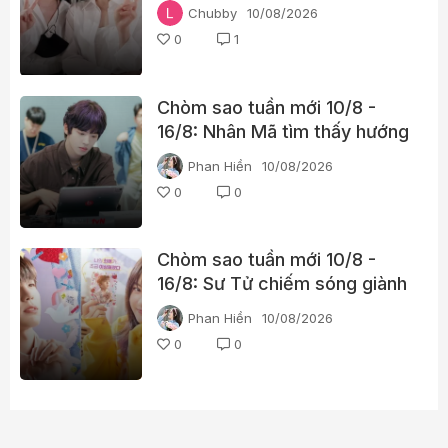
điệu, chỉ cần phối cùng chân
Chubby
10/08/2026
váy và một đôi giày lười là đã
0
1
đủ thanh lịch, sành điệu
Chòm sao tuần mới 10/8 -
16/8: Nhân Mã tìm thấy hướng
thênh thang, Bảo Bình khởi
Phan Hiền
10/08/2026
động kế hoạch cũ
0
0
Chòm sao tuần mới 10/8 -
16/8: Sư Tử chiếm sóng giành
spotlight, Thiên Bình có
Phan Hiền
10/08/2026
duyên gặp người đặc biệt
0
0