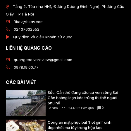
Tầng 2, Tòa nhà HH1, Đường Dương Đình Nghệ, Phường Cầu
Giấy, TP Hà Nội
Bkav@bkav.com
02437632552
Quy định và điều khoản sử dụng
LIÊN HỆ QUẢNG CÁO
quangcao.vnreview@gmail.com
0978.19.00.77
CÁC BÀI VIẾT
Sốc: Cần thủ đang câu cá ven sông Sài
Gòn hoảng loạn kéo trúng thi thể người
phụ nữ
0
Lê Nhã Linh
23:17:52 Hôm qua
Công an mật phục bắt ‘hot girl' xinh
đẹp nhét ma túy trong hộp kẹo