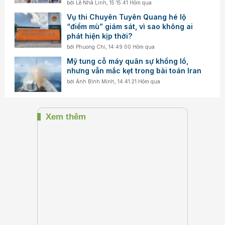
bởi
Lê Nhã Linh
,
15:15:41 Hôm qua
Vụ thi Chuyên Tuyên Quang hé lộ
“điểm mù” giám sát, vì sao không ai
phát hiện kịp thời?
bởi
Phuong Chi
,
14:49:00 Hôm qua
Mỹ tung cỗ máy quân sự khổng lồ,
nhưng vẫn mắc kẹt trong bài toán Iran
bởi
Ánh Bình Minh
,
14:41:21 Hôm qua