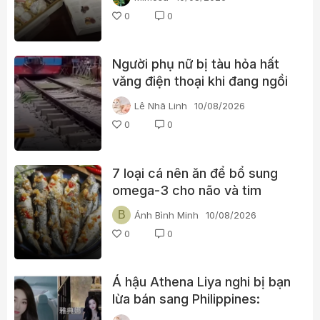
0
0
Người phụ nữ bị tàu hỏa hất
văng điện thoại khi đang ngồi
sát đường ray ở phố đường
Lê Nhã Linh
10/08/2026
tàu Văn Miếu
0
0
7 loại cá nên ăn để bổ sung
omega-3 cho não và tim
B
Ánh Bình Minh
10/08/2026
0
0
Á hậu Athena Liya nghi bị bạn
lừa bán sang Philippines:
Những tình tiết mới hé lộ sau