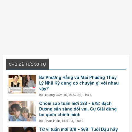
CHỦ ĐỀ TƯƠNG TỰ
Bà Phương Hằng và Mai Phương Thúy
Lý Nhã Kỳ đang có chuyện gì với nhau
vậy?
bởi
Trương Cẩm Tú
,
19:52:39, Thứ 4
Chòm sao tuần mới 3/8 - 9/8: Bạch
Dương sẵn sàng đổi vai, Cự Giải đừng
bỏ quên chính mình
bởi
Phan Hiền
,
14:41:13, Thứ 2
Tử vi tuần mới 3/8 - 9/8: Tuổi Dậu hãy