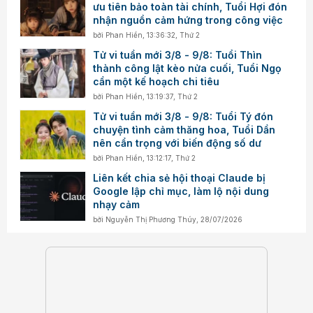
ưu tiên bảo toàn tài chính, Tuổi Hợi đón
nhận nguồn cảm hứng trong công việc
bởi
Phan Hiền
,
13:36:32, Thứ 2
Tử vi tuần mới 3/8 - 9/8: Tuổi Thìn
thành công lật kèo nửa cuối, Tuổi Ngọ
cần một kế hoạch chi tiêu
bởi
Phan Hiền
,
13:19:37, Thứ 2
Tử vi tuần mới 3/8 - 9/8: Tuổi Tý đón
chuyện tình cảm thăng hoa, Tuổi Dần
nên cẩn trọng với biến động số dư
bởi
Phan Hiền
,
13:12:17, Thứ 2
Liên kết chia sẻ hội thoại Claude bị
Google lập chỉ mục, làm lộ nội dung
nhạy cảm
bởi
Nguyễn Thị Phương Thúy
,
28/07/2026