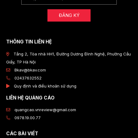
ĐĂNG KÝ
THÔNG TIN LIÊN HỆ
Tầng 2, Tòa nhà HH1, Đường Dương Đình Nghệ, Phường Cầu
Giấy, TP Hà Nội
Bkav@bkav.com
02437632552
Quy định và điều khoản sử dụng
LIÊN HỆ QUẢNG CÁO
quangcao.vnreview@gmail.com
0978.19.00.77
CÁC BÀI VIẾT