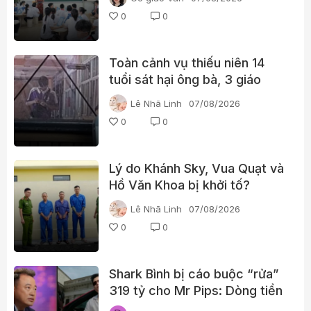
0
0
Toàn cảnh vụ thiếu niên 14
tuổi sát hại ông bà, 3 giáo
viên và 3 học sinh
Lê Nhã Linh
07/08/2026
0
0
Lý do Khánh Sky, Vua Quạt và
Hồ Văn Khoa bị khởi tố?
Lê Nhã Linh
07/08/2026
0
0
Shark Bình bị cáo buộc “rửa”
319 tỷ cho Mr Pips: Dòng tiền
đã đi qua Ngân Lượng như thế