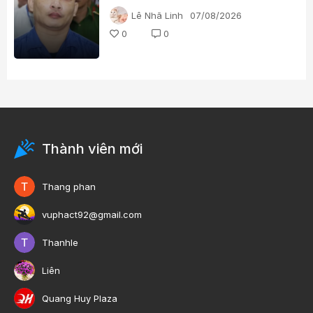
qua những gì?
Lê Nhã Linh
07/08/2026
0
0
Thành viên mới
Thang phan
vuphact92@gmail.com
Thanhle
Liên
Quang Huy Plaza