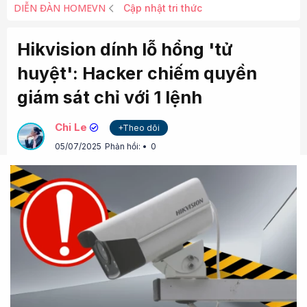
DIỄN ĐÀN HOMEVN
Cập nhật tri thức
Hikvision dính lỗ hổng 'tử
huyệt': Hacker chiếm quyền
giám sát chỉ với 1 lệnh
Chi Le
+Theo dõi
05/07/2025
Phản hồi:
0