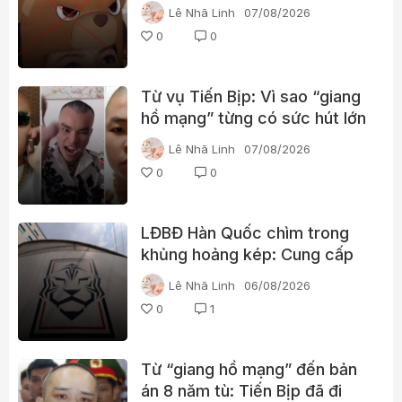
tìm kiếm điều gì?
Lê Nhã Linh
07/08/2026
0
0
Từ vụ Tiến Bịp: Vì sao “giang
hồ mạng” từng có sức hút lớn
với người xem?
Lê Nhã Linh
07/08/2026
0
0
LĐBĐ Hàn Quốc chìm trong
khủng hoảng kép: Cung cấp
gái gọi cho trọng tài, cảnh sát
Lê Nhã Linh
06/08/2026
đột kích trụ sở
0
1
Từ “giang hồ mạng” đến bản
án 8 năm tù: Tiến Bịp đã đi