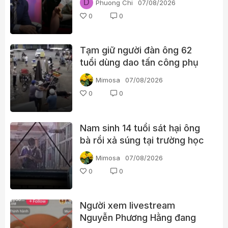
D
Phuong Chi
07/08/2026
nào?
0
0
Tạm giữ người đàn ông 62
tuổi dùng dao tấn công phụ
nữ giữa chợ
Mimosa
07/08/2026
0
0
Nam sinh 14 tuổi sát hại ông
bà rồi xả súng tại trường học
Thái Lan
Mimosa
07/08/2026
0
0
Người xem livestream
Nguyễn Phương Hằng đang