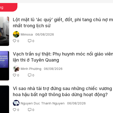
ng
Lột mặt lũ ‘ác quỷ’ giết, đốt, phi tang chủ nợ 
nhất trong lịch sử
Mimosa
06/08/2026
0
0
Vạch trần sự thật: Phụ huynh móc nối giáo viên
lận thi ở Tuyên Quang
Minh Phương
06/08/2026
0
0
Vì sao nhà tài trợ đứng sau những chiếc vương
hoa hậu bất ngờ thông báo dừng hoạt động?
Nguyen Duc Thanh Nguyen
06/08/2026
0
0