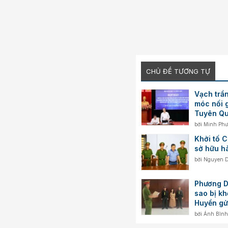
CHỦ ĐỀ TƯƠNG TỰ
Vạch trần
móc nối g
Tuyên Q
bởi
Minh Ph
Khởi tố C
sở hữu h
bởi
Nguyen 
Phương D
sao bị k
Huyền gửi
hàng ngh
bởi
Ánh Bình
Nam?