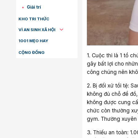
Giải trí
KHO TRI THỨC
VÌ AN SINH XÃ HỘI
1001 MẸO HAY
CỘNG ĐỒNG
1. Cuộc thi là 1 tổ c
gây bất lợi cho nhữ
công chúng nên khôn
2. Bị đối xử tồi tệ:
không đủ chỗ để đồ, 
không được cung cấp
chức còn thường xuyê
gym. Thường xuyên 
3. Thiếu an toàn: 1