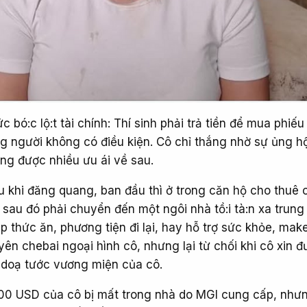
hức bó:c lộ:t tài chính: Thí sinh phải trả tiền để mua phiếu
ng người không có điều kiện. Cô chỉ thắng nhờ sự ủng h
g được nhiều ưu ái về sau.
 Sau khi đăng quang, ban đầu thì ở trong căn hộ cho thuê
sau đó phải chuyển đến một ngôi nhà tồ:i tà:n xa trung
 thức ăn, phương tiện đi lại, hay hỗ trợ sức khỏe, mak
n chebai ngoại hình cô, nhưng lại từ chối khi cô xin đ
doạ tước vương miện của cô.
.000 USD của cô bị mất trong nhà do MGI cung cấp, như