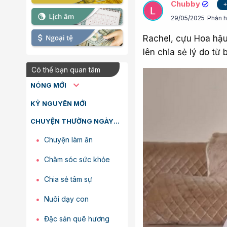
Chubby
+
29/05/2025
Phản h
Rachel, cựu Hoa hậu
lên chia sẻ lý do từ
Có thể bạn quan tâm
NÓNG MỚI
KỶ NGUYÊN MỚI
CHUYỆN THƯỜNG NGÀY
Chuyện làm ăn
Chăm sóc sức khỏe
Chia sẻ tâm sự
Nuôi dạy con
Đặc sản quê hương