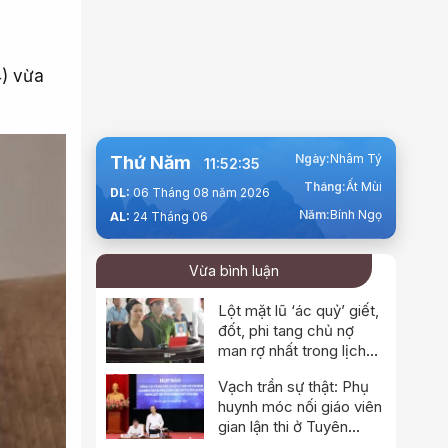
4) vừa
Ngày:
Nhâm Tý
Thứ Năm
11:52:36
Tháng:
Ất Mùi
DL:
06 Tháng 08 năm 2026
Năm:
Bính Ngọ
AL:
24 Tháng 06
Vừa bình luận
Lột mặt lũ ‘ác quỷ’ giết,
đốt, phi tang chủ nợ
man rợ nhất trong lịch
sử
Vạch trần sự thật: Phụ
huynh móc nối giáo viên
gian lận thi ở Tuyên
Quang