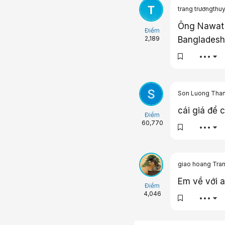
trang trươngthu
Ông Nawat 
Điểm
Bangladesh,
2,189
•••
Son Luong Tha
cái giá để
Điểm
60,770
•••
giao hoang Tra
Em về với a
Điểm
4,046
•••