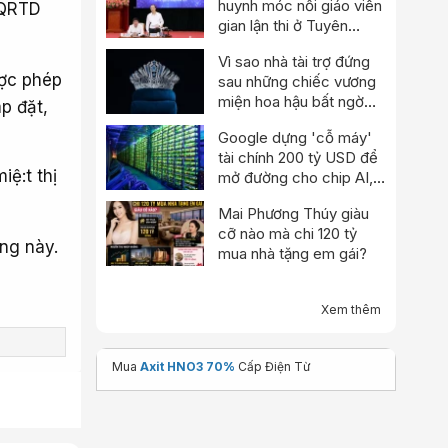
huynh móc nối giáo viên
 QRTD
gian lận thi ở Tuyên
Quang
Vì sao nhà tài trợ đứng
ược phép
sau những chiếc vương
miện hoa hậu bất ngờ
p đặt,
thông báo dừng hoạt
Google dựng 'cỗ máy'
động?
tài chính 200 tỷ USD để
iệ:t thị
mở đường cho chip AI,
thách thức Nvidia
Mai Phương Thúy giàu
cỡ nào mà chi 120 tỷ
ng này.
mua nhà tặng em gái?
Xem thêm
Mua
Axit HNO3 70%
Cấp Điện Từ