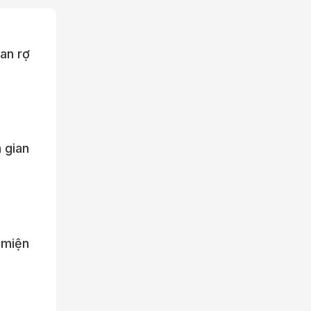
man rợ
 gian
 miện