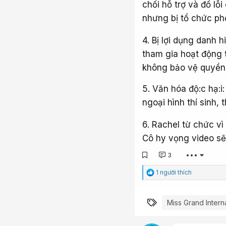
chối hỗ trợ và đổ l
nhưng bị tổ chức phớ
4. Bị lợi dụng danh 
tham gia hoạt động 
không bảo vệ quyền l
5. Văn hóa độ:c hạ:i
ngoại hình thí sinh,
6. Rachel từ chức v
Cô hy vọng video sẽ 
3
•••
C
1 người thích
ả
m
x
Từ khóa
Miss Grand Intern
ú
c
: