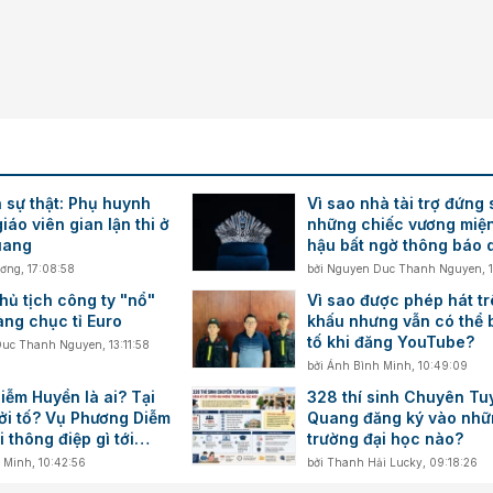
 sự thật: Phụ huynh
Vì sao nhà tài trợ đứng
iáo viên gian lận thi ở
những chiếc vương miệ
uang
hậu bất ngờ thông báo 
hoạt động?
ương
,
17:08:58
bởi
Nguyen Duc Thanh Nguyen
,
hủ tịch công ty "nổ"
Vì sao được phép hát t
àng chục tỉ Euro
khấu nhưng vẫn có thể b
tố khi đăng YouTube?
Duc Thanh Nguyen
,
13:11:58
bởi
Ánh Bình Minh
,
10:49:09
iễm Huyền là ai? Tại
328 thí sinh Chuyên Tu
hởi tố? Vụ Phương Diễm
Quang đăng ký vào nhữ
 thông điệp gì tới
trường đại học nào?
ìn YouTuber Việt
 Minh
,
10:42:56
bởi
Thanh Hải Lucky
,
09:18:26