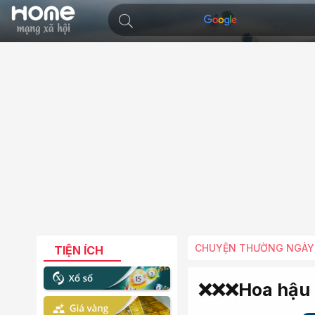
CHUYỆN THƯỜNG NGÀY
TIỆN ÍCH
❌❌❌Hoa hậu tr