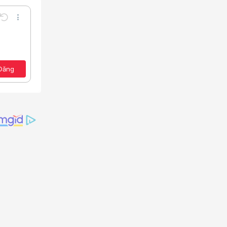
Undo
Thêm tùy chọn…
Lưu nháp
e
a định dạng
Toggle BB code
Xóa bản thảo
ảo
Đăng