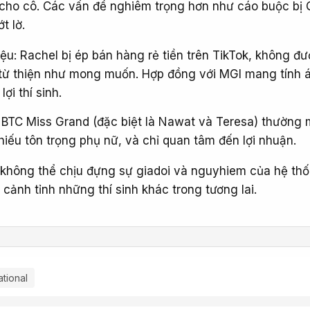
ỗi cho cô. Các vấn đề nghiêm trọng hơn như cáo buộc bị
t lờ.
hiệu: Rachel bị ép bán hàng rẻ tiền trên TikTok, không đ
từ thiện như mong muốn. Hợp đồng với MGI mang tính á
ợi thí sinh.
: BTC Miss Grand (đặc biệt là Nawat và Teresa) thường m
 thiếu tôn trọng phụ nữ, và chỉ quan tâm đến lợi nhuận.
ì không thể chịu đựng sự giadoi và nguyhiem của hệ thố
cảnh tỉnh những thí sinh khác trong tương lai.
ational