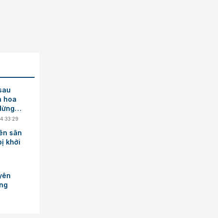
 sau
n hoa
dừng
14:33:29
rên sân
ị khởi
yên
ng