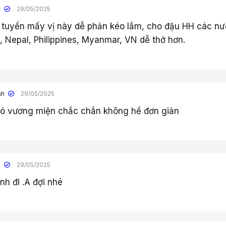
y
29/05/2025
tuyển mấy vị này dễ phản kéo lắm, cho đậu HH các n
 Nepal, Philippines, Myanmar, VN dễ thở hơn.
nh
29/05/2025
 có vương miện chắc chắn không hề đơn giản
n
29/05/2025
nh đi .A đợi nhé