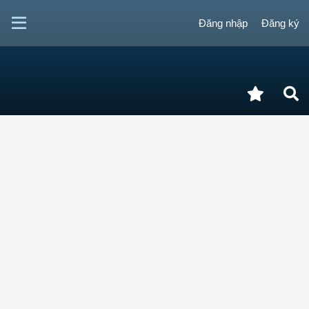
Đăng nhập
Đăng ký
Cập nhật tri thức
DIỄN ĐÀN HOMEVN
Hỏa hoạn và vô số vấn đề khó
sửa chữa tàu khu trục lớp USS
Gerald R. Ford gặp phải cho thấy
điều gì?
Hue Hoang
+Theo dõi
09/06/2026
Phản hồi:
0