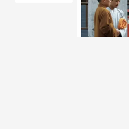
Ông Thích Vĩnh Tín 
luật của Phật giáo tr
Sau khi ông Thích Vĩ