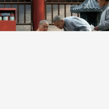
bị cáo buộc có nhiều hành vi vi phạm pháp luật những n
ong quá trình làm trụ trì Thiếu Lâm Tự.
nh Tín bị điều tra, ông Sư Ân Lạc (59 tuổi) được bổ nhi