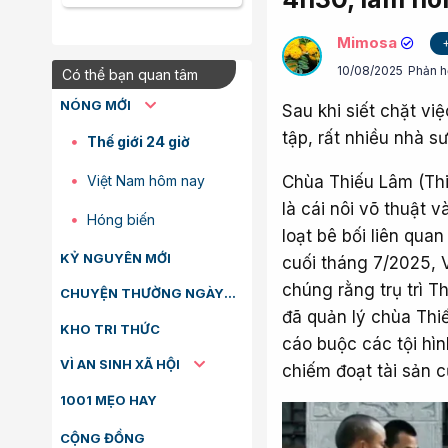
Mimosa
10/08/2025
Phản h
Có thể bạn quan tâm
NÓNG MỚI
Sau khi siết chặt việ
tập, rất nhiều nhà sư
Thế giới 24 giờ
Việt Nam hôm nay
Chùa Thiếu Lâm (Th
là cái nôi võ thuật 
Hóng biến
loạt bê bối liên qua
KỶ NGUYÊN MỚI
cuối tháng 7/2025, 
chúng rằng trụ trì T
CHUYỆN THƯỜNG NGÀY
đã quản lý chùa Thiế
KHO TRI THỨC
cáo buộc các tội hìn
VÌ AN SINH XÃ HỘI
chiếm đoạt tài sản c
1001 MẸO HAY
CỘNG ĐỒNG