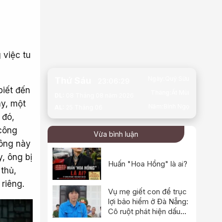
 việc tu
Ngày:
Quý Sửu
Thứ Sáu
23:06:30
iết đến
Tháng:
Ất Mùi
DL:
08 Tháng 08 năm 2026
ây, một
Năm:
Bính Ngọ
AL:
25 Tháng 06
 đó,
 công
Vừa bình luận
 ông này
, ông bị
Huấn "Hoa Hồng" là ai?
 thủ,
riêng.
Vụ mẹ giết con để trục
lợi bảo hiểm ở Đà Nẵng:
Cô ruột phát hiện dấu
hiệu bất thường