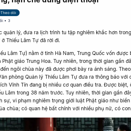
+Theo dõi
ồi:
3
c quản lý, đưa ra lịch trình tu tập nghiêm khắc hơn trong
 ở Thiếu Lâm Tự đã rời đi.
iếu Lâm Tự) nằm ở tỉnh Hà Nam, Trung Quốc vốn được b
và Phật giáo Trung Hoa. Tuy nhiên, trong thời gian gần đ
n đến ngôi chùa này đã được phơi bày ra ánh sáng. Theo
Văn phòng Quản lý Thiếu Lâm Tự đưa ra thông báo với
hích Vĩnh Tín đang bị nhiều cơ quan điều tra. Được biệt,
u Lâm trong 38 năm trước. Tuy nhiên, thời gian gần đây
h sự, vi phạm nghiêm trọng giới luật Phật giáo như biển
ủa chùa; có quan hệ bất chính với nhiều phụ nữ, có con 