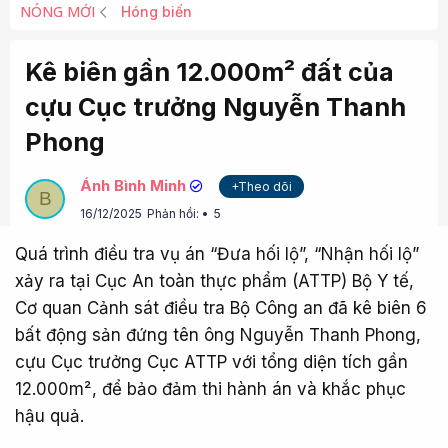
NÓNG MỚI
Hóng biến
Kê biên gần 12.000m² đất của
cựu Cục trưởng Nguyễn Thanh
Phong
Ánh Bình Minh
+Theo dõi
B
16/12/2025
Phản hồi:
5
Quá trình điều tra vụ án “Đưa hối lộ”, “Nhận hối lộ”
xảy ra tại Cục An toàn thực phẩm (ATTP) Bộ Y tế,
Cơ quan Cảnh sát điều tra Bộ Công an đã kê biên 6
bất động sản đứng tên ông Nguyễn Thanh Phong,
cựu Cục trưởng Cục ATTP với tổng diện tích gần
12.000m², để bảo đảm thi hành án và khắc phục
hậu quả.