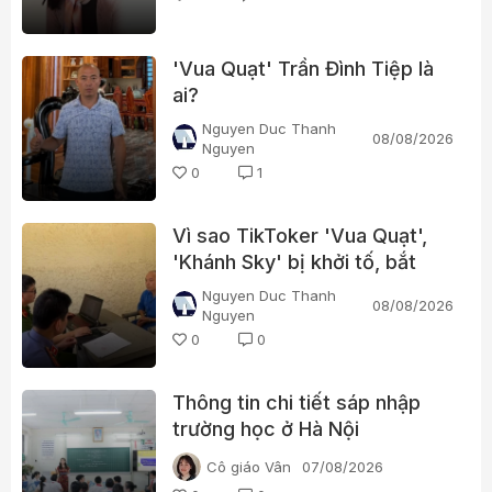
'Vua Quạt' Trần Đình Tiệp là
ai?
Nguyen Duc Thanh
08/08/2026
Nguyen
0
1
Vì sao TikToker 'Vua Quạt',
'Khánh Sky' bị khởi tố, bắt
tạm giam?
Nguyen Duc Thanh
08/08/2026
Nguyen
0
0
Thông tin chi tiết sáp nhập
trường học ở Hà Nội
Cô giáo Vân
07/08/2026