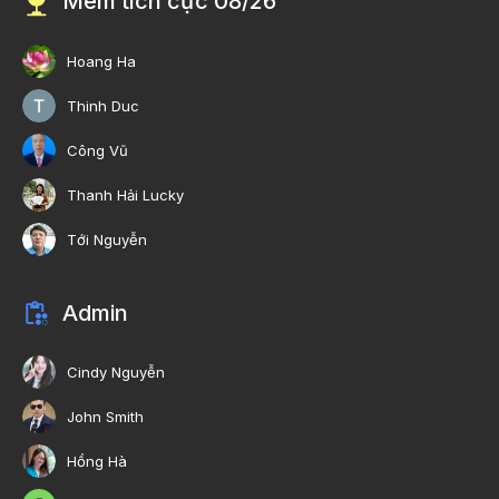
Mem tích cực 08/26
Hoang Ha
Thinh Duc
Công Vũ
Thanh Hải Lucky
Tới Nguyễn
Admin
Cindy Nguyễn
John Smith
Hồng Hà