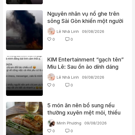
Nguyên nhân vụ nổ ghe trên
sông Sài Gòn khiến một người
phụ nữ tử vong
Lê Nhã Linh
09/08/2026
0
0
KIM Entertainment “gạch tên”
Miu Lê: Sau ồn ào dính dáng
ma túy, vị trí của nữ ca sĩ
Lê Nhã Linh
09/08/2026
thay đổi thế nào?
0
0
5 món ăn nên bổ sung nếu
thường xuyên mệt mỏi, thiếu
năng lượng
Minh Phương
09/08/2026
0
0