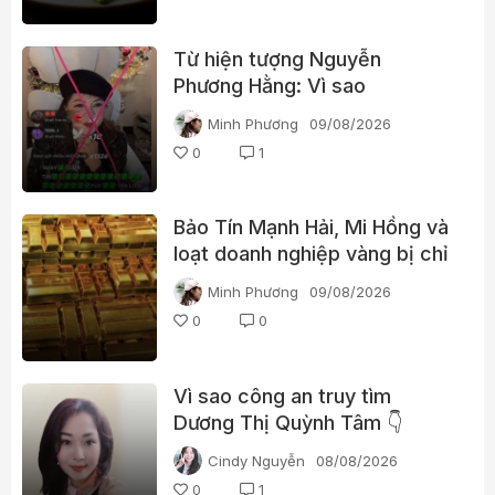
Từ hiện tượng Nguyễn
Phương Hằng: Vì sao
livestream càng gây tranh cãi
Minh Phương
09/08/2026
càng dễ “bùng nổ”?
0
1
Bảo Tín Mạnh Hải, Mi Hồng và
loạt doanh nghiệp vàng bị chỉ
ra nhiều vi phạm
Minh Phương
09/08/2026
0
0
Vì sao công an truy tìm
Dương Thị Quỳnh Tâm 👇
Cindy Nguyễn
08/08/2026
0
1