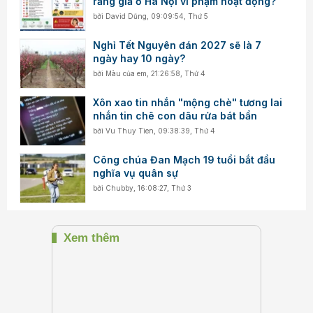
răng giả ở Hà Nội vi phạm hoạt động?
bởi
David Dũng
,
09:09:54, Thứ 5
Nghỉ Tết Nguyên đán 2027 sẽ là 7
ngày hay 10 ngày?
bởi
Màu của em
,
21:26:58, Thứ 4
Xôn xao tin nhắn "mộng chè" tương lai
nhắn tin chê con dâu rửa bát bẩn
bởi
Vu Thuy Tien
,
09:38:39, Thứ 4
Công chúa Đan Mạch 19 tuổi bắt đầu
nghĩa vụ quân sự
bởi
Chubby
,
16:08:27, Thứ 3