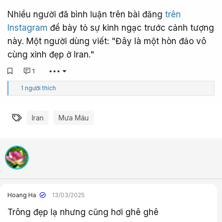
Nhiều người đã bình luận trên bài đăng
trên
Instagram
để bày tỏ sự kinh ngạc trước cảnh tượng
này. Một người dùng viết: "Đây là một hòn đảo vô
cùng xinh đẹp ở Iran."
1
•••
C
1 người thích
ả
m
x
Từ khóa
Iran
Mưa Máu
ú
c
:
Hoang Ha
13/03/2025
Trông đẹp lạ nhưng cũng hơi ghê ghê