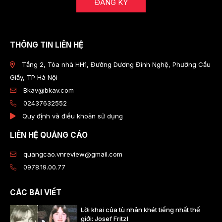
ĐĂNG KÝ
THÔNG TIN LIÊN HỆ
Tầng 2, Tòa nhà HH1, Đường Dương Đình Nghệ, Phường Cầu
Giấy, TP Hà Nội
Bkav@bkav.com
02437632552
Quy định và điều khoản sử dụng
LIÊN HỆ QUẢNG CÁO
quangcao.vnreview@gmail.com
0978.19.00.77
CÁC BÀI VIẾT
Lời khai của tù nhân khét tiếng nhất thế
giới: Josef Fritzl