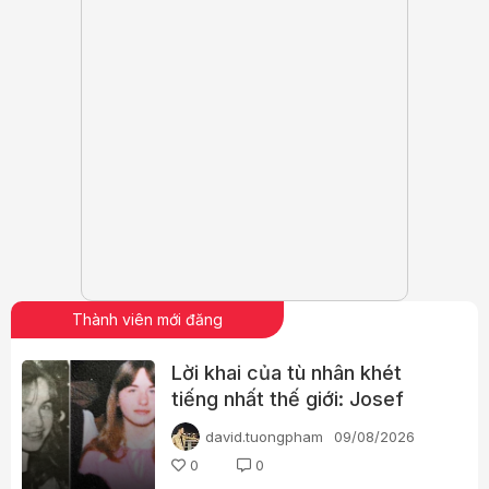
Thành viên mới đăng
Lời khai của tù nhân khét
tiếng nhất thế giới: Josef
Fritzl
david.tuongpham
09/08/2026
0
0