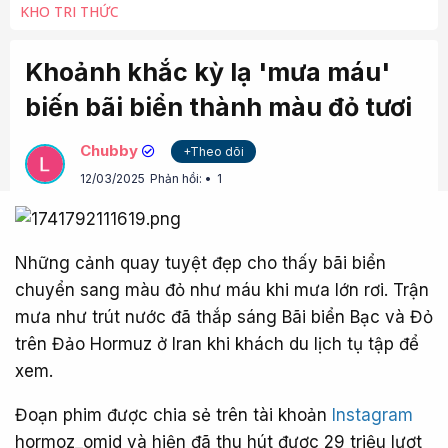
KHO TRI THỨC
Khoảnh khắc kỳ lạ 'mưa máu'
biến bãi biển thành màu đỏ tươi
Chubby
+Theo dõi
12/03/2025
Phản hồi:
1
Những cảnh quay tuyệt đẹp cho thấy bãi biển
chuyển sang màu đỏ như máu khi mưa lớn rơi. Trận
mưa như trút nước đã thắp sáng Bãi biển Bạc và Đỏ
trên Đảo Hormuz ở Iran khi khách du lịch tụ tập để
xem.
Đoạn phim được chia sẻ trên tài khoản
Instagram
hormoz_omid và hiện đã thu hút được 29 triệu lượt