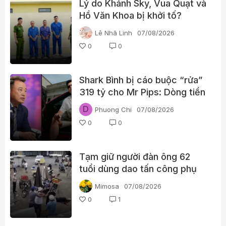
Lý do Khánh Sky, Vua Quạt và
Hồ Văn Khoa bị khởi tố?
Lê Nhã Linh
07/08/2026
0
0
Shark Bình bị cáo buộc “rửa”
319 tỷ cho Mr Pips: Dòng tiền
đã đi qua Ngân Lượng như thế
D
Phuong Chi
07/08/2026
nào?
0
0
Tạm giữ người đàn ông 62
tuổi dùng dao tấn công phụ
nữ giữa chợ
Mimosa
07/08/2026
0
1