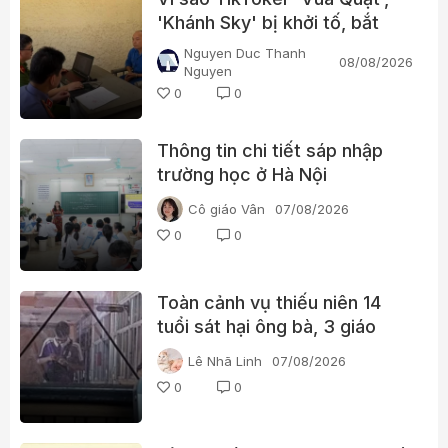
'Khánh Sky' bị khởi tố, bắt
tạm giam?
Nguyen Duc Thanh
08/08/2026
Nguyen
0
0
Thông tin chi tiết sáp nhập
trường học ở Hà Nội
Cô giáo Vân
07/08/2026
0
0
Toàn cảnh vụ thiếu niên 14
tuổi sát hại ông bà, 3 giáo
viên và 3 học sinh
Lê Nhã Linh
07/08/2026
0
0