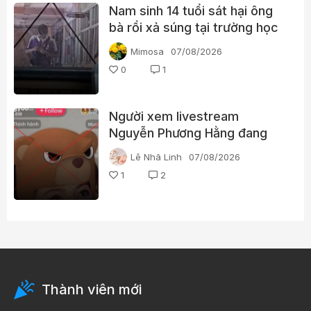
Nam sinh 14 tuổi sát hại ông
bà rồi xả súng tại trường học
Thái Lan
Mimosa
07/08/2026
0
1
Người xem livestream
Nguyễn Phương Hằng đang
tìm kiếm điều gì?
Lê Nhã Linh
07/08/2026
1
2
Thành viên mới