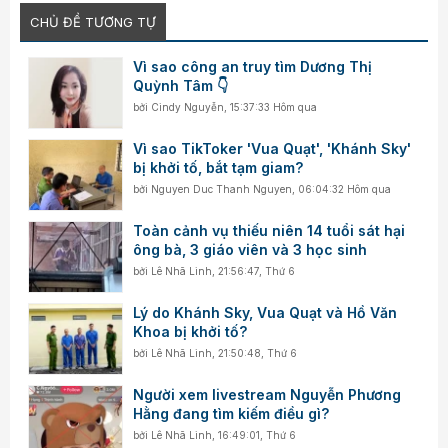
CHỦ ĐỀ TƯƠNG TỰ
Vì sao công an truy tìm Dương Thị
Quỳnh Tâm 👇
bởi
Cindy Nguyễn
,
15:37:33 Hôm qua
Vì sao TikToker 'Vua Quạt', 'Khánh Sky'
bị khởi tố, bắt tạm giam?
bởi
Nguyen Duc Thanh Nguyen
,
06:04:32 Hôm qua
Toàn cảnh vụ thiếu niên 14 tuổi sát hại
ông bà, 3 giáo viên và 3 học sinh
bởi
Lê Nhã Linh
,
21:56:47, Thứ 6
Lý do Khánh Sky, Vua Quạt và Hồ Văn
Khoa bị khởi tố?
bởi
Lê Nhã Linh
,
21:50:48, Thứ 6
Người xem livestream Nguyễn Phương
Hằng đang tìm kiếm điều gì?
bởi
Lê Nhã Linh
,
16:49:01, Thứ 6