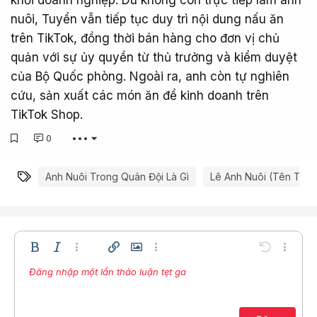
khối doanh nghiệp. Dù không còn trực tiếp làm anh
nuôi, Tuyển vẫn tiếp tục duy trì nội dung nấu ăn
trên TikTok, đồng thời bán hàng cho đơn vị chủ
quản với sự ủy quyền từ thủ trưởng và kiểm duyệt
của Bộ Quốc phòng. Ngoài ra, anh còn tự nghiên
cứu, sản xuất các món ăn để kinh doanh trên
TikTok Shop.
0
•••
Từ khóa
Anh Nuôi Trong Quân Đội Là Gì
Lê Anh Nuôi (tên Thật 
Bold
In nghiêng
Thêm tùy chọn…
Chèn liên kết
Chèn hình ảnh
Thêm tùy chọn…
Undo
Thêm t
Đăng nhập một lần thảo luận tẹt ga
Căn trái
9
Lưu nháp
Danh sách có thứ tự
Normal
Arial
Kích thước
Compare
Redo
Mặt cười
Toggle BB code
Màu chữ
Trích dẫn
Xóa định dạng
Phông chữ
Media
Bản thảo
Danh sách
Insert table
Căn lề
Insert horizontal line
Paragraph format
Spoiler
Gạch ngang
Mã
Gạch chân
Inline spoiler
Inline code
10
Xóa bản thảo
Căn giữa
Book Antiqua
Danh sách không có thứ tự