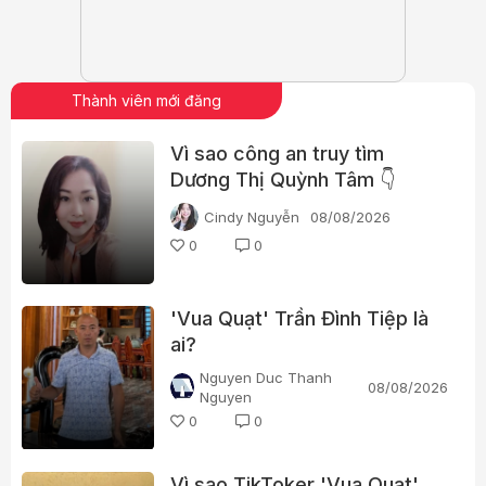
Thành viên mới đăng
Vì sao công an truy tìm
Dương Thị Quỳnh Tâm 👇
Cindy Nguyễn
08/08/2026
0
0
'Vua Quạt' Trần Đình Tiệp là
ai?
Nguyen Duc Thanh
08/08/2026
Nguyen
0
0
Vì sao TikToker 'Vua Quạt',