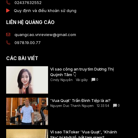
02437632552
Quy định và điều khoản sử dụng
LIÊN HỆ QUẢNG CÁO
quangcao.vnreview@gmail.com
0978.19.00.77
CÁC BÀI VIẾT
Vì sao công an truy tìm Dương Thị
Quỳnh Tâm 👇
0
Cindy Nguyễn
Vài giây
'Vua Quạt' Trần Đình Tiệp là ai?
0
Nguyen Duc Thanh Nguyen
12:33:54
Vì sao TikToker 'Vua Quạt', 'Khánh
Sky' bị khởi tố, bắt tạm giam?