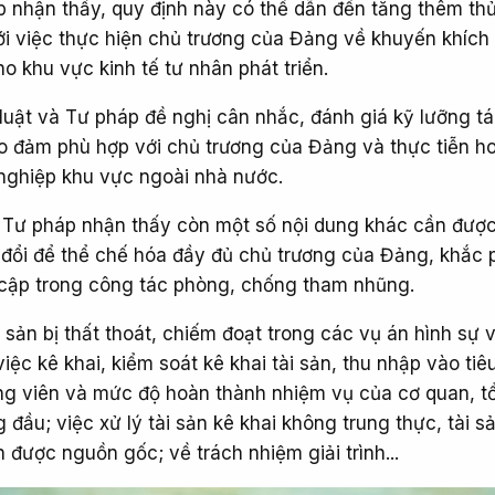
p nhận thấy, quy định này có thể dẫn đến tăng thêm thủ
tới việc thực hiện chủ trương của Đảng về khuyến khích
ho khu vực kinh tế tư nhân phát triển.
luật và Tư pháp đề nghị cân nhắc, đánh giá kỹ lưỡng t
ảo đảm phù hợp với chủ trương của Đảng và thực tiễn h
nghiệp khu vực ngoài nhà nước.
 Tư pháp nhận thấy còn một số nội dung khác cần được
 đổi để thể chế hóa đầy đủ chủ trương của Đảng, khắc 
cập trong công tác phòng, chống tham nhũng.
ài sản bị thất thoát, chiếm đoạt trong các vụ án hình sự
iệc kê khai, kiểm soát kê khai tài sản, thu nhập vào tiê
ng viên và mức độ hoàn thành nhiệm vụ của cơ quan, t
 đầu; việc xử lý tài sản kê khai không trung thực, tài s
h được nguồn gốc; về trách nhiệm giải trình...