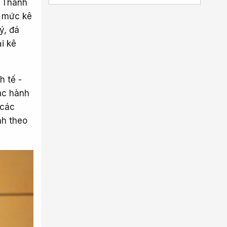
g Thanh
g mức kê
uý, đá
i kê
h tế -
tục hành
 các
nh theo