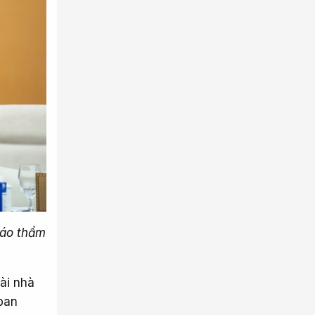
cáo thẩm
ài nhà
ban