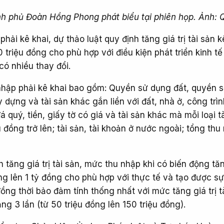
h phủ Đoàn Hồng Phong phát biểu tại phiên họp. Ảnh: 
phải kê khai, dự thảo luật quy định tăng giá trị tài sản k
 triệu đồng cho phù hợp với điều kiện phát triển kinh tế 
có nhiều thay đổi.
u nhập phải kê khai bao gồm: Quyền sử dụng đất, quyền 
y dựng và tài sản khác gắn liền với đất, nhà ở, công trì
á quý, tiền, giấy tờ có giá và tài sản khác mà mỗi loại t
ệu đồng trở lên; tài sản, tài khoản ở nước ngoài; tổng thu
h tăng giá trị tài sản, mức thu nhập khi có biến động tă
g lên 1 tỷ đồng cho phù hợp với thực tế và tạo được sự
 đồng thời bảo đảm tính thống nhất với mức tăng giá trị t
ng 3 lần (từ 50 triệu đồng lên 150 triệu đồng).