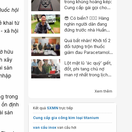
trong khủng hoảng kép:
Cung cấp gái gọi cho
Quốc hội
trọng tài, cảnh sát đột
😎 Có biến? 👮🏻‍♂️ Hàng
kích trụ sở
ê khai từ
nghìn người dân đang
đứng trước nhà Huấn
- xã hội
“hoa hồng”?
Quá bất nhân! Khởi tố 2
đối tượng trộn thuốc
sở hữu
giảm đau Paracetamol
vào thuốc Đông y, nổ
nh xây
Lột mặt lũ ‘ác quỷ’ giết,
chữa bách bệnh
ài sản
đốt, phi tang chủ nợ
man rợ nhất trong lịch
 nhập
sử
Xem thêm
ng trong
 ổn định
Kết quả
SXMN
trực tiếp
ài sản
Cung cấp gia công kim loại titanium
van cầu inox
van cầu hơi