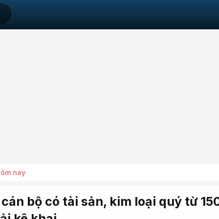
hôm nay
 cán bộ có tài sản, kim loại quý từ 15
ải kê khai