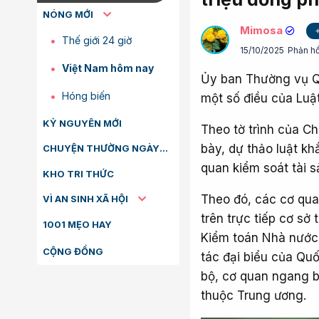
NÓNG MỚI
Mimosa
Thế giới 24 giờ
15/10/2025
Phản hồ
Việt Nam hôm nay
Ủy ban Thường vụ Qu
Hóng biến
một số điều của Luậ
KỶ NGUYÊN MỚI
Theo tờ trình của C
bày, dự thảo luật k
CHUYỆN THƯỜNG NGÀY
quan kiểm soát tài s
KHO TRI THỨC
Theo đó, các cơ qua
VÌ AN SINH XÃ HỘI
trên trực tiếp cơ sở
1001 MẸO HAY
Kiểm toán Nhà nước
CỘNG ĐỒNG
tác đại biểu của Quố
bộ, cơ quan ngang b
thuộc Trung ương.