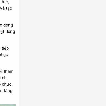
 tục,
 và tạo
ác động
oạt động
 tiếp
phục
 về tham
u chí
ổ chức,
ản tăng