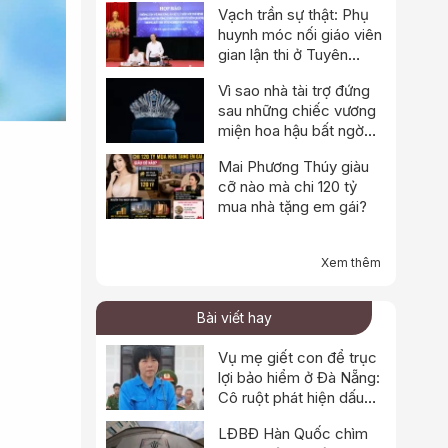
Vạch trần sự thật: Phụ
huynh móc nối giáo viên
gian lận thi ở Tuyên
Quang
Vì sao nhà tài trợ đứng
sau những chiếc vương
miện hoa hậu bất ngờ
thông báo dừng hoạt
Mai Phương Thúy giàu
động?
cỡ nào mà chi 120 tỷ
mua nhà tặng em gái?
Xem thêm
Bài viết hay
Vụ mẹ giết con để trục
lợi bảo hiểm ở Đà Nẵng:
Cô ruột phát hiện dấu
hiệu bất thường
LĐBĐ Hàn Quốc chìm