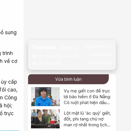
bổ sung
Ngày:
Nhâm Tý
Thứ Năm
23:30:14
 trình
Tháng:
Ất Mùi
DL:
07 Tháng 08 năm 2026
nh về cơ
Năm:
Bính Ngọ
AL:
24 Tháng 06
Vừa bình luận
 ủy cấp
Tối cao,
Vụ mẹ giết con để trục
lợi bảo hiểm ở Đà Nẵng:
an Công
Cô ruột phát hiện dấu
ã hội;
hiệu bất thường
Lột mặt lũ ‘ác quỷ’ giết,
ố trực
đốt, phi tang chủ nợ
man rợ nhất trong lịch
sử