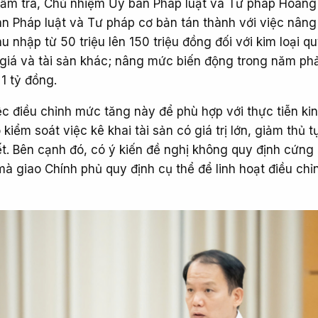
hẩm tra, Chủ nhiệm Ủy ban Pháp luật và Tư pháp Hoàn
an Pháp luật và Tư pháp cơ bản tán thành với việc nân
 thu nhập từ 50 triệu lên 150 triệu đồng đối với kim loại q
ó giá và tài sản khác; nâng mức biến động trong năm phả
 1 tỷ đồng.
c điều chỉnh mức tăng này để phù hợp với thực tiễn kin
 kiểm soát việc kê khai tài sản có giá trị lớn, giảm thủ 
ết. Bên cạnh đó, có ý kiến đề nghị không quy định cứng
mà giao Chính phủ quy định cụ thể để linh hoạt điều chỉ