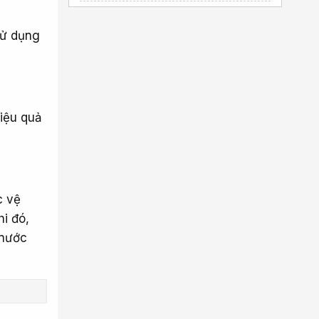
hút hầm cầu tphcm
Uy Tín Giá Rẻ
sử dụng
hút hầm cầu phú giáo
Dịch vụ
thông cống nghẹt tại huyện hóc
môn
uy tín
Bán Buôn
Sáp Parafin
Wax Giá Tốt
hiệu quả
thông tắc cống tại thanh xuân
Giá rẻ uy tín
nắp rửa điện tử Hàn Quốc
c vệ
hi đó,
 nước