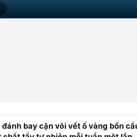
 đánh bay cặn vôi vết ố vàng bồn cầ
chất tẩy tự nhiên mỗi tuần một lần