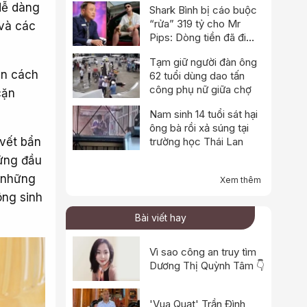
dễ dàng
Shark Bình bị cáo buộc
“rửa” 319 tỷ cho Mr
 và các
Pips: Dòng tiền đã đi
qua Ngân Lượng như thế
Tạm giữ người đàn ông
nào?
ãn cách
62 tuổi dùng dao tấn
công phụ nữ giữa chợ
cặn
Nam sinh 14 tuổi sát hại
ông bà rồi xả súng tại
 vết bẩn
trường học Thái Lan
cứng đầu
g những
Xem thêm
ông sinh
Bài viết hay
Vì sao công an truy tìm
Dương Thị Quỳnh Tâm 👇
'Vua Quạt' Trần Đình