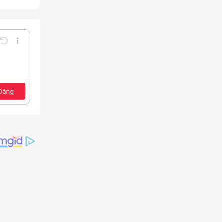
Undo
Thêm tùy chọn…
Lưu nháp
e
a định dạng
Toggle BB code
Xóa bản thảo
ảo
Đăng