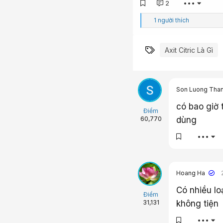
2
•••
C
1 người thích
ả
m
x
Từ khóa
Axit Citric Là Gì
ú
c
:
Son Luong Tha
có bao giờ 
Điểm
dùng
60,770
•••
Hoang Ha
Có nhiều lo
Điểm
không tiện
31,131
•••