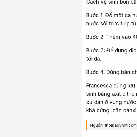
Cách vệ sinh bồn cầu
Bước 1: Đổ một ca n
nước sôi trực tiếp t
Bước 2: Thêm vào 400
Bước 3: Để dung dịc
tối đa.
Bước 4: Dùng bàn chả
Francesca cũng lưu 
sinh bằng axit citri
cư dân ở vùng nước 
khá cứng, cặn canxi
Nguồn: thoibaovhnt.com