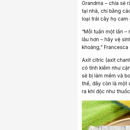
Grandma – chia sẻ r
tại nhà, chỉ bằng cá
loại trái cây họ cam 
“Mỗi tuần một lần –
lâu hơn – hãy vệ sin
khoáng,” Francesca
Axit citric (axit ch
có tính kiềm như cặ
sẽ bị làm mềm và bo
thế, đây còn là một 
ra khí độc như thuố