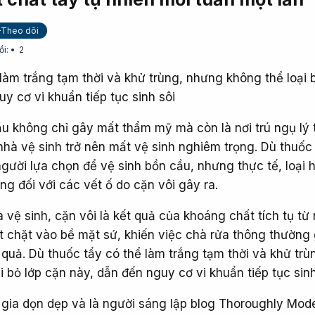
+Theo dõi
ồi:
2
làm trắng tạm thời và khử trùng, nhưng không thể loại 
y cơ vi khuẩn tiếp tục sinh sôi
ầu không chỉ gây mất thẩm mỹ mà còn là nơi trú ngụ lý
nhà vệ sinh trở nên mất vệ sinh nghiêm trọng. Dù thuốc
gười lựa chọn để vệ sinh bồn cầu, nhưng thực tế, loại 
g đối với các vết ố do cặn vôi gây ra.
vệ sinh, cặn vôi là kết quả của khoáng chất tích tụ từ
 chặt vào bề mặt sứ, khiến việc chà rửa thông thường
quả. Dù thuốc tẩy có thể làm trắng tạm thời và khử trù
 bỏ lớp cặn này, dẫn đến nguy cơ vi khuẩn tiếp tục sinh
gia dọn dẹp và là người sáng lập blog Thoroughly Mod