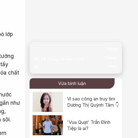
bỏ lớp
Ngày:
 tưởng
Tháng:
DL:
08 Tháng 08 năm 2026
 tẩy
Năm:
AL:
hóa chất
Vừa bình luận
 nước
Vì sao công an truy tìm
 gần như
Dương Thị Quỳnh Tâm 👇
ng,
 sôi.
'Vua Quạt' Trần Đình
Tiệp là ai?
ern