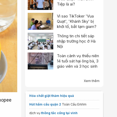
Tiệp là ai?
Vì sao TikToker 'Vua
Quạt', 'Khánh Sky' bị
khởi tố, bắt tạm giam?
Thông tin chi tiết sáp
nhập trường học ở Hà
Nội
Toàn cảnh vụ thiếu niên
14 tuổi sát hại ông bà, 3
giáo viên và 3 học sinh
Xem thêm
Hóa chất giặt thảm hiệu quả
Shopee
Hút hầm cầu quận 2
Toàn Cầu EnVim
dịch vụ
thông tắc cống tại vinh