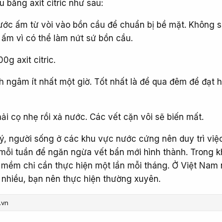
 bằng axit citric như sau:
ước ấm từ vòi vào bồn cầu để chuẩn bị bề mặt. Không 
ừ ấm vì có thể làm nứt sứ bồn cầu.
g axit citric.
h ngâm ít nhất một giờ. Tốt nhất là để qua đêm để đạt 
i cọ nhẹ rồi xả nước. Các vết cặn vôi sẽ biến mất.
ý, người sống ở các khu vực nước cứng nên duy trì việ
c mỗi tuần để ngăn ngừa vết bẩn mới hình thành. Trong k
mềm chỉ cần thực hiện một lần mỗi tháng. Ở Việt Nam
 nhiều, bạn nên thực hiện thường xuyên.
.vn