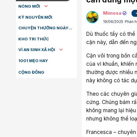
NÓNG MỚI
Mimosa
KỶ NGUYÊN MỚI
19/06/2025
Phản h
CHUYỆN THƯỜNG NGÀY
Dù thuốc tẩy có thể 
KHO TRI THỨC
cặn này, dẫn đến ngu
VÌ AN SINH XÃ HỘI
Cặn vôi trong bồn c
1001 MẸO HAY
của vi khuẩn, khiến 
thường được nhiều n
CỘNG ĐỒNG
này không có tác dụn
Theo các chuyên gia 
cứng. Chúng bám rất
không mang lại hiệu 
nhưng không thể loại
Francesca – chuyên 