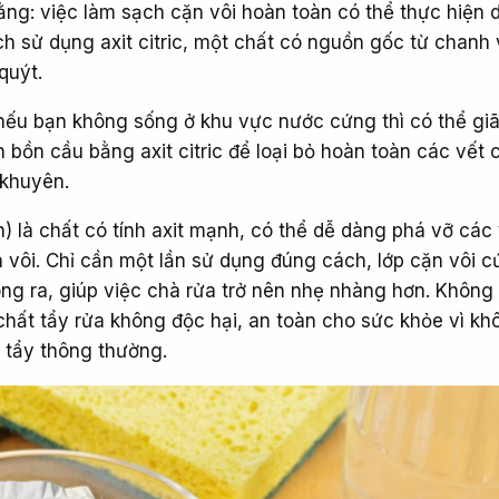
ằng: việc làm sạch cặn vôi hoàn toàn có thể thực hiện 
ch sử dụng axit citric, một chất có nguồn gốc từ chanh
quýt.
 nếu bạn không sống ở khu vực nước cứng thì có thể gi
h bồn cầu bằng axit citric để loại bỏ hoàn toàn các vết 
 khuyên.
anh) là chất có tính axit mạnh, có thể dễ dàng phá vỡ các
n vôi. Chỉ cần một lần sử dụng đúng cách, lớp cặn vôi 
ng ra, giúp việc chà rửa trở nên nhẹ nhàng hơn. Khôn
chất tẩy rửa không độc hại, an toàn cho sức khỏe vì kh
c tẩy thông thường.