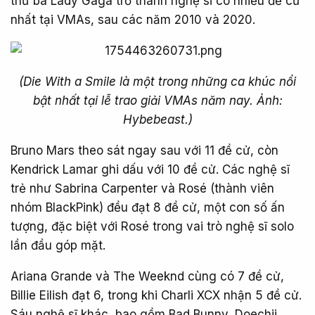
thứ ba Lady Gaga trở thành nghệ sĩ có nhiều đề cử
nhất tại VMAs, sau các năm 2010 và 2020.
(Die With a Smile là một trong những ca khúc nổi
bật nhất tại lễ trao giải VMAs năm nay. Ảnh:
Hybebeast.)
Bruno Mars theo sát ngay sau với 11 đề cử, còn
Kendrick Lamar ghi dấu với 10 đề cử. Các nghệ sĩ
trẻ như Sabrina Carpenter và Rosé (thành viên
nhóm BlackPink) đều đạt 8 đề cử, một con số ấn
tượng, đặc biệt với Rosé trong vai trò nghệ sĩ solo
lần đầu góp mặt.
Ariana Grande và The Weeknd cùng có 7 đề cử,
Billie Eilish đạt 6, trong khi Charli XCX nhận 5 đề cử.
Sáu nghệ sĩ khác, bao gồm Bad Bunny, Doechii,