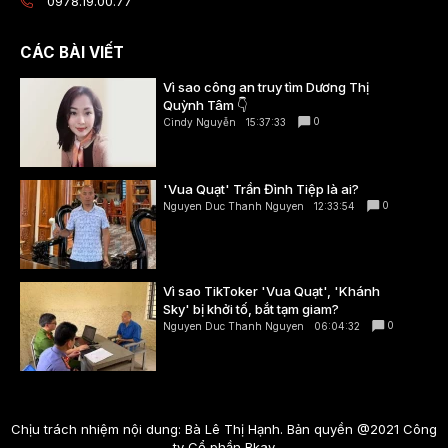
0978.19.00.77
CÁC BÀI VIẾT
Vì sao công an truy tìm Dương Thị
Quỳnh Tâm 👇
0
Cindy Nguyễn
15:37:33
'Vua Quạt' Trần Đình Tiệp là ai?
0
Nguyen Duc Thanh Nguyen
12:33:54
Vì sao TikToker 'Vua Quạt', 'Khánh
Sky' bị khởi tố, bắt tạm giam?
0
Nguyen Duc Thanh Nguyen
06:04:32
Chịu trách nhiệm nội dung: Bà Lê Thị Hạnh. Bản quyền @2021 Công
ty Cổ phần Bkav