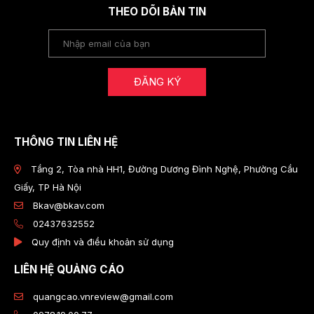
THEO DÕI BẢN TIN
ĐĂNG KÝ
THÔNG TIN LIÊN HỆ
Tầng 2, Tòa nhà HH1, Đường Dương Đình Nghệ, Phường Cầu
Giấy, TP Hà Nội
Bkav@bkav.com
02437632552
Quy định và điều khoản sử dụng
LIÊN HỆ QUẢNG CÁO
quangcao.vnreview@gmail.com