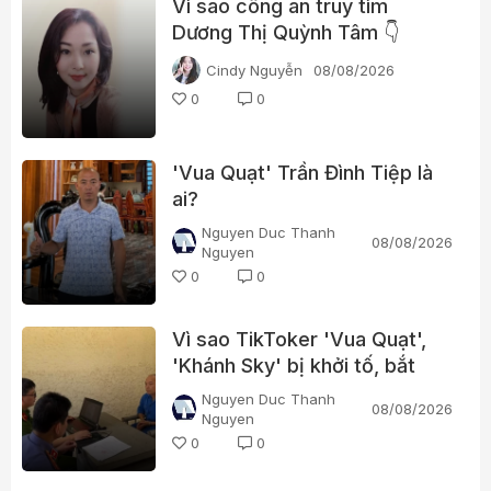
Vì sao công an truy tìm
Dương Thị Quỳnh Tâm 👇
Cindy Nguyễn
08/08/2026
0
0
'Vua Quạt' Trần Đình Tiệp là
ai?
Nguyen Duc Thanh
08/08/2026
Nguyen
0
0
Vì sao TikToker 'Vua Quạt',
'Khánh Sky' bị khởi tố, bắt
tạm giam?
Nguyen Duc Thanh
08/08/2026
Nguyen
0
0