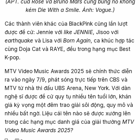
(APT. của Rosé và Bruno Mars cũng bùng nổ không
kém Die With a Smile. Ảnh: Vogue.)
Các thành viên khác của BlackPink cũng lần lượt
được đề cử: Jennie với
like JENNIE
, Jisoo với
earthquake
và Lisa với
Born Again
, ca khúc hợp tác
cùng Doja Cat và RAYE, đều trong hạng mục Best
K-pop.
MTV Video Music Awards 2025 sẽ chính thức diễn
ra vào ngày 7/9, phát sóng trực tiếp trên CBS và
MTV từ nhà thi đấu UBS Arena, New York. Với dàn
nghệ sĩ được đề cử quy tụ nhiều tên tuổi lớn, khán
giả kỳ vọng một đêm trao giải sôi động, quy mô và
nhiều bất ngờ. Liệu cái tên nào sẽ được xướng lên
trong các hạng mục danh giá của giải thưởng
MTV
Video Music Awards 2025?