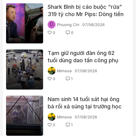
Shark Bình bị cáo buộc “rửa”
319 tỷ cho Mr Pips: Dòng tiền
đã đi qua Ngân Lượng như thế
D
Phuong Chi
07/08/2026
nào?
0
0
Tạm giữ người đàn ông 62
tuổi dùng dao tấn công phụ
nữ giữa chợ
Mimosa
07/08/2026
0
1
Nam sinh 14 tuổi sát hại ông
bà rồi xả súng tại trường học
Thái Lan
Mimosa
07/08/2026
0
1