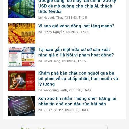
Google dựng 'cỗ máy' tài chính 200 tỷ
USD để mở đường cho chip AI, thách
thức Nvidia
bởi
NguyễN Thao
,
13:58:53, Thứ 5
Vì sao giá vàng đồng loạt tăng mạnh?
bởi
Cindy Nguyễn
,
09:21:34, Thứ 5
Tại sao gần một nửa cơ sở sản xuất
răng giả ở Hà Nội vi phạm hoạt động?
bởi
David Dũng
,
09:09:54, Thứ 5
Khám phá bản chất con người qua ba
bộ phim về sự chấp nhận, ham muốn và
lý tưởng
bởi
Wandering Earth
,
21:08:28, Thứ 4
Xôn xao tin nhắn "mộng chè" tương lai
nhắn tin chê con dâu rửa bát bẩn
bởi
Vu Thuy Tien
,
09:38:39, Thứ 4