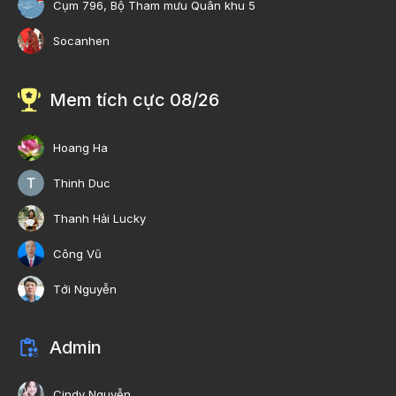
Cụm 796, Bộ Tham mưu Quân khu 5
Socanhen
Mem tích cực 08/26
Hoang Ha
Thinh Duc
Thanh Hải Lucky
Công Vũ
Tới Nguyễn
Admin
Cindy Nguyễn