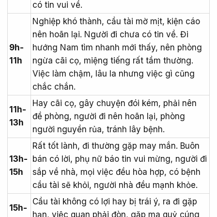
có tin vui về.
Nghiệp khó thành, cầu tài mờ mịt, kiện cáo
nên hoãn lại. Người đi chưa có tin về. Đi
9h-
hướng Nam tìm nhanh mới thấy, nên phòng
11h
ngừa cãi cọ, miệng tiếng rất tầm thường.
Việc làm chậm, lâu la nhưng việc gì cũng
chắc chắn.
Hay cãi cọ, gây chuyện đói kém, phải nên
11h-
đề phòng, người đi nên hoãn lại, phòng
13h
người nguyền rủa, tránh lây bệnh.
Rất tốt lành, đi thường gặp may mắn. Buôn
13h-
bán có lời, phụ nữ báo tin vui mừng, người đi
15h
sắp về nhà, mọi việc đều hòa hợp, có bệnh
cầu tài sẽ khỏi, người nhà đều mạnh khỏe.
Cầu tài không có lợi hay bị trái ý, ra đi gặp
15h-
hạn, việc quan phải đòn, gặp ma quỷ cúng