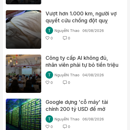
Vượt hơn 1.000 km, người vợ
quyết cứu chồng đột quỵ
NguyễN Thao
06/08/2026
0
0
Công ty cấp AI không đủ,
nhân viên phải tự bỏ tiền triệu
mỗi tháng
NguyễN Thao
04/08/2026
0
0
Google dựng 'cỗ máy' tài
chính 200 tỷ USD để mở
đường cho chip AI, thách
NguyễN Thao
06/08/2026
thức Nvidia
0
0