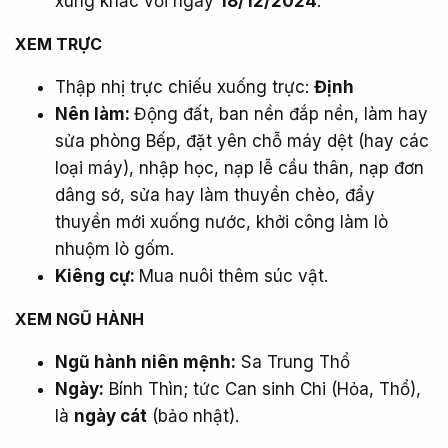
xung khắc với ngày
18/12/2024
.
XEM TRỰC​
Thập nhị trực chiếu xuống trực:
Định
Nên làm:
Động đất, ban nền đắp nền, làm hay
sửa phòng Bếp, đặt yên chỗ máy dệt (hay các
loại máy), nhập học, nạp lễ cầu thân, nạp đơn
dâng sớ, sửa hay làm thuyền chèo, đẩy
thuyền mới xuống nước, khởi công làm lò
nhuộm lò gốm.
Kiêng cự:
Mua nuôi thêm súc vật.
XEM NGŨ HÀNH​
Ngũ hành niên mệnh:
Sa Trung Thổ
Ngày:
Bính Thìn; tức Can sinh Chi (Hỏa, Thổ),
là
ngày cát
(bảo nhật).