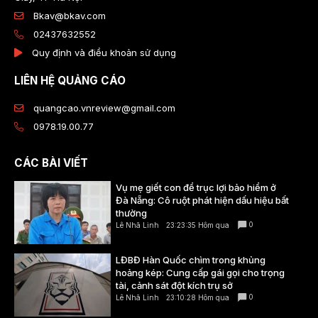
Bkav@bkav.com
02437632552
Quy định và điều khoản sử dụng
LIÊN HỆ QUẢNG CÁO
quangcao.vnreview@gmail.com
0978.19.00.77
CÁC BÀI VIẾT
Vụ mẹ giết con để trục lợi bảo hiểm ở
Đà Nẵng: Cô ruột phát hiện dấu hiệu bất
thường
0
Lê Nhã Linh
23:23:35 Hôm qua
LĐBĐ Hàn Quốc chìm trong khủng
hoảng kép: Cung cấp gái gọi cho trọng
tài, cảnh sát đột kích trụ sở
0
Lê Nhã Linh
23:10:28 Hôm qua