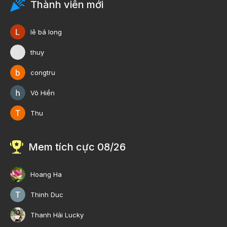
Thành viên mới
lê bá long
thuy
congtru
Võ Hiền
Thu
Mem tích cực 08/26
Hoang Ha
Thinh Duc
Thanh Hải Lucky