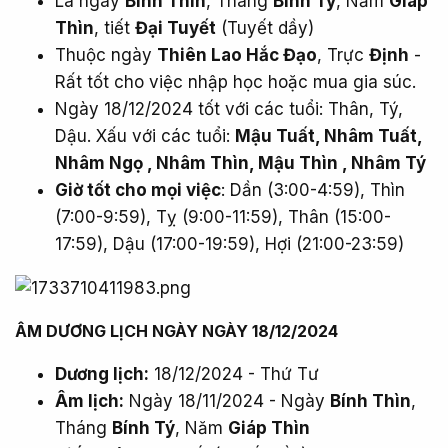
Là ngày
Bính Thìn
, Tháng
Bính Tý
, Năm
Giáp
Thìn
, tiết
Đại Tuyết
(Tuyết dầy)
Thuộc ngày
Thiên Lao Hắc Đạo
, Trực
Định
-
Rất tốt cho việc nhập học hoặc mua gia súc.
Ngày 18/12/2024 tốt với các tuổi: Thân, Tý,
Dậu. Xấu với các tuổi:
Mậu Tuất, Nhâm Tuất,
Nhâm Ngọ , Nhâm Thìn, Mậu Thìn , Nhâm Tý
Giờ tốt cho mọi việc
: Dần (3:00-4:59), Thìn
(7:00-9:59), Tỵ (9:00-11:59), Thân (15:00-
17:59), Dậu (17:00-19:59), Hợi (21:00-23:59)
ÂM DƯƠNG LỊCH NGÀY NGÀY 18/12/2024​
Dương lịch:
18/12/2024 - Thứ Tư
Âm lịch:
Ngày 18/11/2024 - Ngày
Bính Thìn
,
Tháng
Bính Tý
, Năm
Giáp Thìn