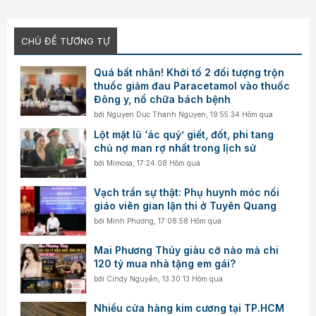
CHỦ ĐỀ TƯƠNG TỰ
Quá bất nhân! Khởi tố 2 đối tượng trộn
thuốc giảm đau Paracetamol vào thuốc
Đông y, nổ chữa bách bệnh
bởi
Nguyen Duc Thanh Nguyen
,
19:55:34 Hôm qua
Lột mặt lũ ‘ác quỷ’ giết, đốt, phi tang
chủ nợ man rợ nhất trong lịch sử
bởi
Mimosa
,
17:24:08 Hôm qua
Vạch trần sự thật: Phụ huynh móc nối
giáo viên gian lận thi ở Tuyên Quang
bởi
Minh Phương
,
17:08:58 Hôm qua
Mai Phương Thúy giàu cỡ nào mà chi
120 tỷ mua nhà tặng em gái?
bởi
Cindy Nguyễn
,
13:30:13 Hôm qua
Nhiều cửa hàng kim cương tại TP.HCM