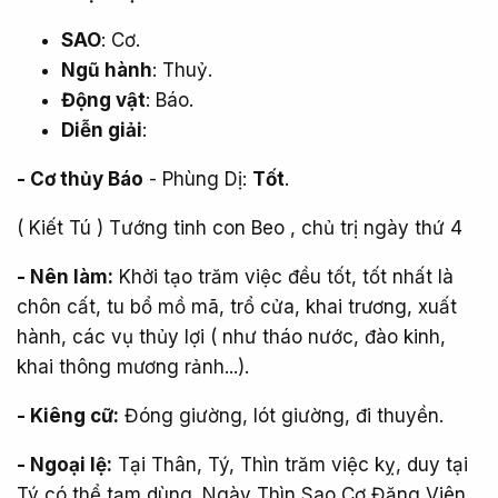
SAO
: Cơ.
Ngũ hành
: Thuỷ.
Động vật
: Báo.
Diễn giải
:
- Cơ thủy Báo
- Phùng Dị:
Tốt
.
( Kiết Tú ) Tướng tinh con Beo , chủ trị ngày thứ 4
- Nên làm:
Khởi tạo trăm việc đều tốt, tốt nhất là
chôn cất, tu bổ mồ mã, trổ cửa, khai trương, xuất
hành, các vụ thủy lợi ( như tháo nước, đào kinh,
khai thông mương rảnh...).
- Kiêng cữ:
Đóng giường, lót giường, đi thuyền.
- Ngoại lệ:
Tại Thân, Tý, Thìn trăm việc kỵ, duy tại
Tý có thể tạm dùng. Ngày Thìn Sao Cơ Đăng Viên