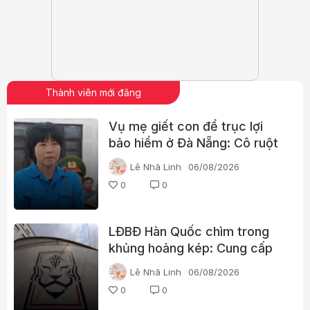
Thành viên mới đăng
Vụ mẹ giết con để trục lợi
bảo hiểm ở Đà Nẵng: Cô ruột
phát hiện dấu hiệu bất thường
Lê Nhã Linh
06/08/2026
0
0
LĐBĐ Hàn Quốc chìm trong
khủng hoảng kép: Cung cấp
gái gọi cho trọng tài, cảnh sát
Lê Nhã Linh
06/08/2026
đột kích trụ sở
0
0