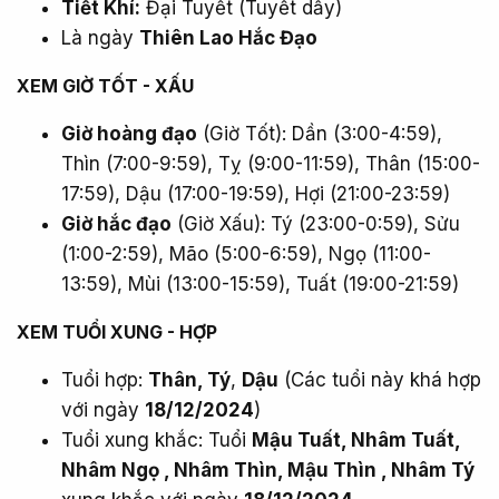
Tiết Khí:
Đại Tuyết (Tuyết dầy)
Là ngày
Thiên Lao Hắc Đạo
XEM GIỜ TỐT - XẤU​
Giờ hoàng đạo
(Giờ Tốt): Dần (3:00-4:59),
Thìn (7:00-9:59), Tỵ (9:00-11:59), Thân (15:00-
17:59), Dậu (17:00-19:59), Hợi (21:00-23:59)
Giờ hắc đạo
(Giờ Xấu): Tý (23:00-0:59), Sửu
(1:00-2:59), Mão (5:00-6:59), Ngọ (11:00-
13:59), Mùi (13:00-15:59), Tuất (19:00-21:59)
XEM TUỔI XUNG - HỢP​
Tuổi hợp:
Thân, Tý
,
Dậu
(Các tuổi này khá hợp
với ngày
18/12/2024
)
Tuổi xung khắc: Tuổi
Mậu Tuất, Nhâm Tuất,
Nhâm Ngọ , Nhâm Thìn, Mậu Thìn , Nhâm Tý