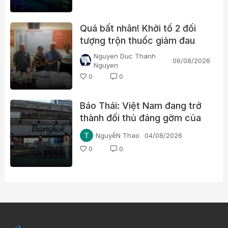
Quá bất nhân! Khởi tố 2 đối
tượng trộn thuốc giảm đau
Paracetamol vào thuốc Đông
Nguyen Duc Thanh
06/08/2026
y, nổ chữa bách bệnh
Nguyen
0
0
Báo Thái: Việt Nam đang trở
thành đối thủ đáng gờm của
du lịch Thái Lan
NguyễN Thao
04/08/2026
0
0