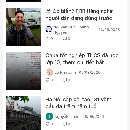
😎 Có biến? 👮🏻‍♂️ Hàng nghìn
người dân đang đứng trước
nhà Huấn “hoa hồng”?
Nguyen Duc Thanh
06/08/2026
Nguyen
0
0
Chưa tốt nghiệp THCS đã học
lớp 10, thêm chi tiết bất
thường trong học bạ một lãnh
Lê Nhã Linh
05/08/2026
đạo xã ở Quảng Trị
0
0
Hà Nội sắp cải tạo 131 vòm
cầu đá trăm năm tuổi
NguyễN Thao
06/08/2026
0
0