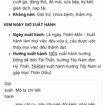
cưới gả, động thổ, đổ mái, sửa bếp, ký kết,
giao dịch, nạp tài.
Không nên
: Giải trừ, chữa bệnh, thẩm mỹ.
XEM NGÀY GIỜ XUẤT HÀNH​
Ngày xuất hành
: Là ngày
Thiên Môn
- Xuất
hành làm mọi việc đều vừa ý, cầu được ước
thấy mọi việc đều thành đạt.
Hướng xuất hành
:
NÊN
xuất hành hướng
Đông
để đón
Tài Thần
, hướng Tây Nam đón
Hỷ Thần
.
TRÁNH
xuất hành hướng
Tây Nam
vì
gặp
Hạc Thần
(Xấu).
Giờ
xuất
Mô tả chi tiết
hành
Hay cãi cọ, gây chuyện đói kém, phải nên