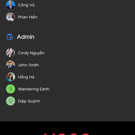
Công Vũ
Phan Hiền
Admin
Cindy Nguyễn
John Smith
Hồng Hà
S
Wandering Earth
Q
Diệp Quỳnh