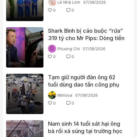
Lê Nhã Linh
07/08/2026
0
0
Shark Bình bị cáo buộc “rửa”
319 tỷ cho Mr Pips: Dòng tiền
đã đi qua Ngân Lượng như thế
D
Phuong Chi
07/08/2026
nào?
0
0
Tạm giữ người đàn ông 62
tuổi dùng dao tấn công phụ
nữ giữa chợ
Mimosa
07/08/2026
0
0
Nam sinh 14 tuổi sát hại ông
bà rồi xả súng tại trường học