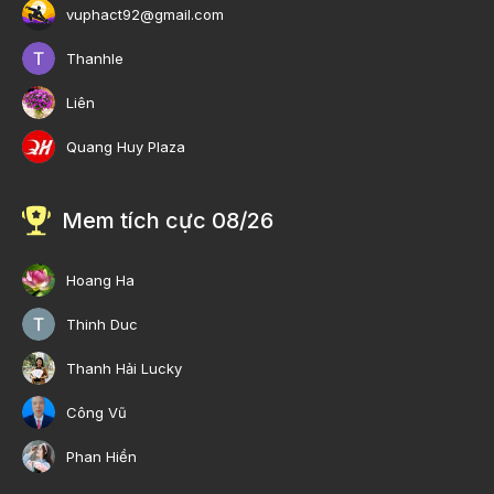
vuphact92@gmail.com
Thanhle
Liên
Quang Huy Plaza
Mem tích cực 08/26
Hoang Ha
Thinh Duc
Thanh Hải Lucky
Công Vũ
Phan Hiền