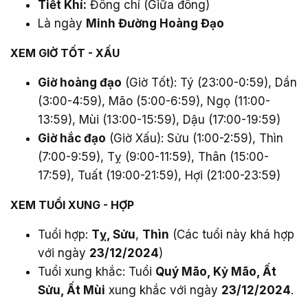
Tiết Khí:
Đông chí (Giữa đông)
Là ngày
Minh Đường Hoàng Đạo
XEM GIỜ TỐT - XẤU​
Giờ hoàng đạo
(Giờ Tốt): Tý (23:00-0:59), Dần
(3:00-4:59), Mão (5:00-6:59), Ngọ (11:00-
13:59), Mùi (13:00-15:59), Dậu (17:00-19:59)
Giờ hắc đạo
(Giờ Xấu): Sửu (1:00-2:59), Thìn
(7:00-9:59), Tỵ (9:00-11:59), Thân (15:00-
17:59), Tuất (19:00-21:59), Hợi (21:00-23:59)
XEM TUỔI XUNG - HỢP​
Tuổi hợp:
Tỵ, Sửu
,
Thìn
(Các tuổi này khá hợp
với ngày
23/12/2024
)
Tuổi xung khắc: Tuổi
Quý Mão, Kỷ Mão, Ất
Sửu, Ất Mùi
xung khắc với ngày
23/12/2024
.