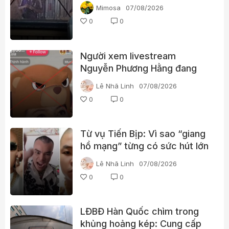
Thái Lan
Mimosa
07/08/2026
0
0
Người xem livestream
Nguyễn Phương Hằng đang
tìm kiếm điều gì?
Lê Nhã Linh
07/08/2026
0
0
Từ vụ Tiến Bịp: Vì sao “giang
hồ mạng” từng có sức hút lớn
với người xem?
Lê Nhã Linh
07/08/2026
0
0
LĐBĐ Hàn Quốc chìm trong
khủng hoảng kép: Cung cấp