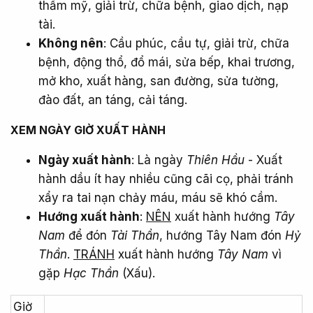
thẩm mỹ, giải trừ, chữa bệnh, giao dịch, nạp
tài.
Không nên
: Cầu phúc, cầu tự, giải trừ, chữa
bệnh, động thổ, đổ mái, sửa bếp, khai trương,
mở kho, xuất hàng, san đường, sửa tường,
đào đất, an táng, cải táng.
XEM NGÀY GIỜ XUẤT HÀNH​
Ngày xuất hành
: Là ngày
Thiên Hầu
- Xuất
hành dầu ít hay nhiều cũng cãi cọ, phải tránh
xẩy ra tai nạn chảy máu, máu sẽ khó cầm.
Hướng xuất hành
:
NÊN
xuất hành hướng
Tây
Nam
để đón
Tài Thần
, hướng Tây Nam đón
Hỷ
Thần
.
TRÁNH
xuất hành hướng
Tây Nam
vì
gặp
Hạc Thần
(Xấu).
Giờ