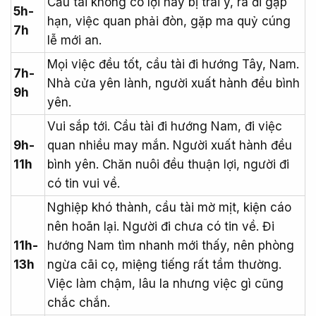
Cầu tài không có lợi hay bị trái ý, ra đi gặp
5h-
hạn, việc quan phải đòn, gặp ma quỷ cúng
7h
lễ mới an.
Mọi việc đều tốt, cầu tài đi hướng Tây, Nam.
7h-
Nhà cửa yên lành, người xuất hành đều bình
9h
yên.
Vui sắp tới. Cầu tài đi hướng Nam, đi việc
9h-
quan nhiều may mắn. Người xuất hành đều
11h
bình yên. Chăn nuôi đều thuận lợi, người đi
có tin vui về.
Nghiệp khó thành, cầu tài mờ mịt, kiện cáo
nên hoãn lại. Người đi chưa có tin về. Đi
11h-
hướng Nam tìm nhanh mới thấy, nên phòng
13h
ngừa cãi cọ, miệng tiếng rất tầm thường.
Việc làm chậm, lâu la nhưng việc gì cũng
chắc chắn.