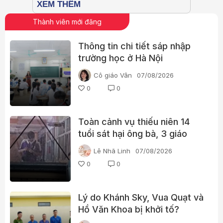
Thành viên mới đăng
Thông tin chi tiết sáp nhập
trường học ở Hà Nội
Cô giáo Vân
07/08/2026
0
0
Toàn cảnh vụ thiếu niên 14
tuổi sát hại ông bà, 3 giáo
viên và 3 học sinh
Lê Nhã Linh
07/08/2026
0
0
Lý do Khánh Sky, Vua Quạt và
Hồ Văn Khoa bị khởi tố?