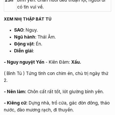
23h
bình yên. Chăn nuôi đều thuận lợi, người đi
có tin vui về.
XEM NHỊ THẬP BÁT TÚ​
SAO
: Nguy.
Ngũ hành
: Thái Âm.
Động vật
: Én.
Diễn giải
:
- Nguy nguyệt Yến
- Kiên Đàm:
Xấu.
( Bình Tú ) Tứng tinh con chim én, chủ trị ngày thứ
2.
- Nên làm:
Chôn cất rất tốt, lót giường bình yên.
- Kiêng cữ:
Dựng nhà, trổ cửa, gác đòn đông, tháo
nước, đào mương rạch, đi thuyền.