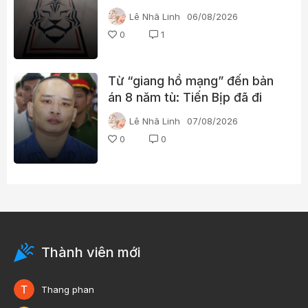
gái gọi cho trọng tài, cảnh sát
Lê Nhã Linh
06/08/2026
đột kích trụ sở
0
1
Từ “giang hồ mạng” đến bản
án 8 năm tù: Tiến Bịp đã đi
qua những gì?
Lê Nhã Linh
07/08/2026
0
0
Thành viên mới
Thang phan