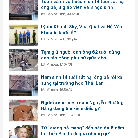
Toàn cảnh vụ thiếu niên 14 tuổi sát hại
ông bà, 3 giáo viên và 3 học sinh
bởi
Lê Nhã Linh
,
33 phút
Lý do Khánh Sky, Vua Quạt và Hồ Văn
Khoa bị khởi tố?
bởi
Lê Nhã Linh
,
39 phút
Tạm giữ người đàn ông 62 tuổi dùng
dao tấn công phụ nữ giữa chợ
bởi
Mimosa
,
17:04:31
Nam sinh 14 tuổi sát hại ông bà rồi xả
súng tại trường học Thái Lan
bởi
Mimosa
,
16:59:13
Người xem livestream Nguyễn Phương
Hằng đang tìm kiếm điều gì?
bởi
Lê Nhã Linh
,
16:49:01
Từ “giang hồ mạng” đến bản án 8 năm
tù: Tiến Bịp đã đi qua những gì?