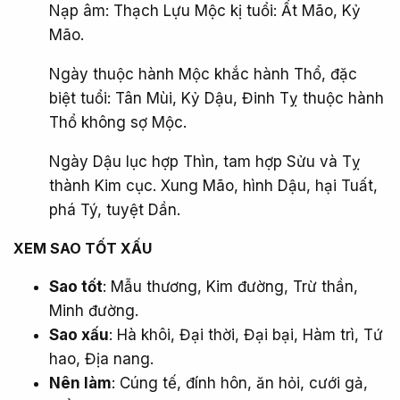
Nạp âm: Thạch Lựu Mộc kị tuổi: Ất Mão, Kỷ
Mão.
Ngày thuộc hành Mộc khắc hành Thổ, đặc
biệt tuổi: Tân Mùi, Kỷ Dậu, Đinh Tỵ thuộc hành
Thổ không sợ Mộc.
Ngày Dậu lục hợp Thìn, tam hợp Sửu và Tỵ
thành Kim cục. Xung Mão, hình Dậu, hại Tuất,
phá Tý, tuyệt Dần.
XEM SAO TỐT XẤU​
Sao tốt
: Mẫu thương, Kim đường, Trừ thần,
Minh đường.
Sao xấu
: Hà khôi, Đại thời, Đại bại, Hàm trì, Tứ
hao, Địa nang.
Nên làm
: Cúng tế, đính hôn, ăn hỏi, cưới gả,