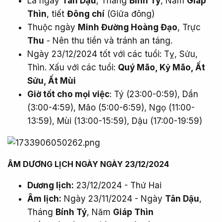
Là ngày
Tân Dậu
, Tháng
Bính Tý
, Năm
Giáp
Thìn
, tiết
Đông chí
(Giữa đông)
Thuộc ngày
Minh Đường Hoàng Đạo
, Trực
Thu
- Nên thu tiền và tránh an táng.
Ngày 23/12/2024 tốt với các tuổi: Tỵ, Sửu,
Thìn. Xấu với các tuổi:
Quý Mão, Kỷ Mão, Ất
Sửu, Ất Mùi
Giờ tốt cho mọi việc
: Tý (23:00-0:59), Dần
(3:00-4:59), Mão (5:00-6:59), Ngọ (11:00-
13:59), Mùi (13:00-15:59), Dậu (17:00-19:59)
ÂM DƯƠNG LỊCH NGÀY NGÀY 23/12/2024​
Dương lịch:
23/12/2024 - Thứ Hai
Âm lịch:
Ngày 23/11/2024 - Ngày
Tân Dậu
,
Tháng
Bính Tý
, Năm
Giáp Thìn