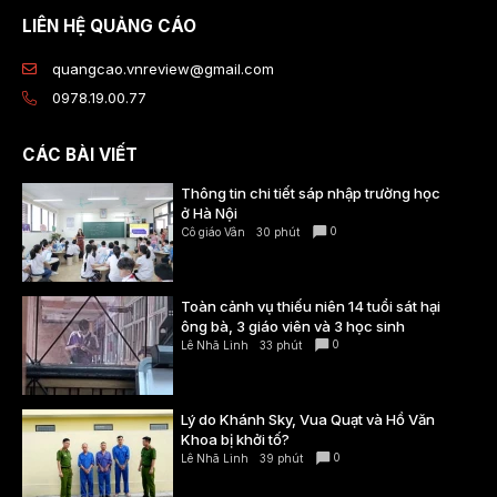
LIÊN HỆ QUẢNG CÁO
quangcao.vnreview@gmail.com
0978.19.00.77
CÁC BÀI VIẾT
Thông tin chi tiết sáp nhập trường học
ở Hà Nội
0
Cô giáo Vân
30 phút
Toàn cảnh vụ thiếu niên 14 tuổi sát hại
ông bà, 3 giáo viên và 3 học sinh
0
Lê Nhã Linh
33 phút
Lý do Khánh Sky, Vua Quạt và Hồ Văn
Khoa bị khởi tố?
0
Lê Nhã Linh
39 phút