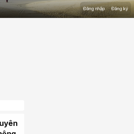
Đăng nhập
Đăng ký
guyên
không