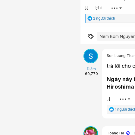
3
•••
C
2 người thích
ả
m
x
Từ khóa
Ném Bom Nguyên 
ú
c
:
Son Luong Tha
trả lời cho 
Điểm
60,770
Ngày này 
Hiroshima
•••
C
1 người thíc
ả
m
x
ú
Hoang Ha
c