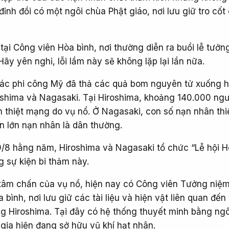
 đỉnh đồi có một ngôi chùa Phật giáo, nơi lưu giữ tro cốt
tại Công viên Hòa bình, nơi thường diễn ra buổi lễ tưởn
ãy yên nghỉ, lỗi lầm này sẽ không lặp lại lần nữa.
ác phi công Mỹ đã thả các quả bom nguyên tử xuống h
oshima và Nagasaki. Tại Hiroshima, khoảng 140.000 ngư
 thiệt mạng do vụ nổ. Ở Nagasaki, con số nạn nhân th
n lớn nạn nhân là dân thường.
/8 hằng năm, Hiroshima và Nagasaki tổ chức “Lễ hội H
 sự kiện bi thảm này.
 tâm chấn của vụ nổ, hiện nay có Công viên Tưởng niệ
 bình, nơi lưu giữ các tài liệu và hiện vật liên quan đế
 Hiroshima. Tại đây có hệ thống thuyết minh bằng ng
gia hiện đang sở hữu vũ khí hạt nhân.