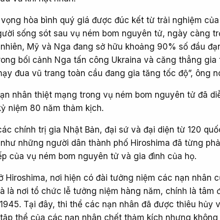
t vọng hòa bình quý giá được đúc kết từ trải nghiệm củ
gười sống sót sau vụ ném bom nguyên tử, ngày càng tr
y nhiên, Mỹ và Nga đang sở hữu khoảng 90% số đầu đạ
Trong bối cảnh Nga tấn công Ukraina và căng thẳng gia 
ạy đua vũ trang toàn cầu đang gia tăng tốc độ”, ông nó
ạn nhân thiệt mạng trong vụ ném bom nguyên tử đã diễ
kỷ niệm 80 năm thảm kịch.
ác chính trị gia Nhật Bản, đại sứ và đại diện từ 120 quố
 như những người dân thành phố Hiroshima đã từng phả
iếp của vụ ném bom nguyên tử và gia đình của họ.
ở Hiroshima, nơi hiện có đài tưởng niệm các nạn nhân 
 là nơi tổ chức lễ tưởng niệm hàng năm, chính là tâm 
1945. Tại đây, thi thể các nạn nhân đã được thiêu hủy 
tập thể của các nạn nhân chết thảm kích nhưng không