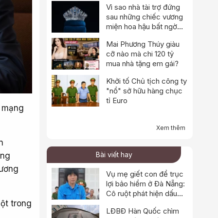
Vì sao nhà tài trợ đứng
sau những chiếc vương
miện hoa hậu bất ngờ
thông báo dừng hoạt
Mai Phương Thúy giàu
động?
cỡ nào mà chi 120 tỷ
mua nhà tặng em gái?
Khởi tố Chủ tịch công ty
"nổ" sở hữu hàng chục
tỉ Euro
n mạng
Xem thêm
n
Bài viết hay
ững
hương
Vụ mẹ giết con để trục
lợi bảo hiểm ở Đà Nẵng:
Cô ruột phát hiện dấu
hiệu bất thường
ột trong
LĐBĐ Hàn Quốc chìm