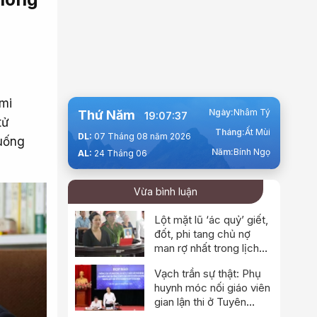
mi
Ngày:
Nhâm Tý
Thứ Năm
19:07:38
tử
Tháng:
Ất Mùi
DL:
07 Tháng 08 năm 2026
uống
Năm:
Bính Ngọ
AL:
24 Tháng 06
Vừa bình luận
Lột mặt lũ ‘ác quỷ’ giết,
đốt, phi tang chủ nợ
man rợ nhất trong lịch
sử
Vạch trần sự thật: Phụ
huynh móc nối giáo viên
gian lận thi ở Tuyên
Quang