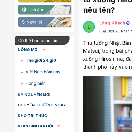
nêu tên?
Lãng Khách
L
06/08/2025
Phản h
Có thể bạn quan tâm
Thủ tướng Nhật Bản 
NÓNG MỚI
Matsui, trong bài p
xuống Hiroshima, đ
Thế giới 24 giờ
thành phố này vào 
Việt Nam hôm nay
Hóng biến
KỶ NGUYÊN MỚI
CHUYỆN THƯỜNG NGÀY
KHO TRI THỨC
VÌ AN SINH XÃ HỘI