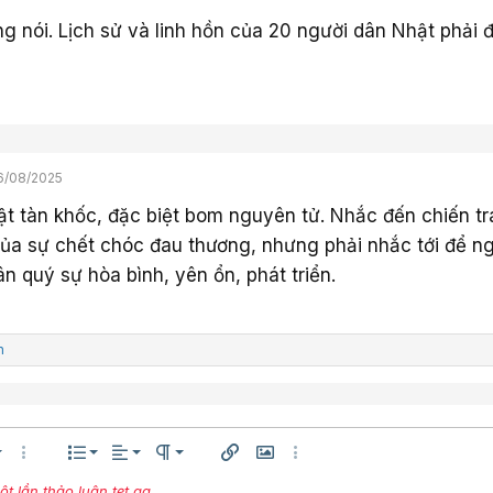
ng nói. Lịch sử và linh hồn của 20 người dân Nhật phải 
6/08/2025
t tàn khốc, đặc biệt bom nguyên tử. Nhắc đến chiến tr
của sự chết chóc đau thương, nhưng phải nhắc tới để n
ân quý sự hòa bình, yên ổn, phát triển.
h
Căn trái
Normal
Danh sách có thứ tự
êng
h thước
Thêm tùy chọn…
Danh sách
Căn lề
Paragraph format
Chèn liên kết
Chèn hình ảnh
Thêm tùy chọn…
Căn giữa
 lần thảo luận tẹt ga
Danh sách không có thứ tự