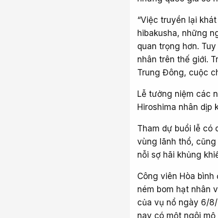
“Việc truyền lại khá
hibakusha, những n
quan trọng hơn. Tu
nhân trên thế giới. 
Trung Đông, cuộc ch
Lễ tưởng niệm các n
Hiroshima nhân dịp 
Tham dự buổi lễ có c
vùng lãnh thổ, cũng
nỗi sợ hãi khủng kh
Công viên Hòa bình 
ném bom hạt nhân và
của vụ nổ ngày 6/8/
nay có một ngôi mộ 