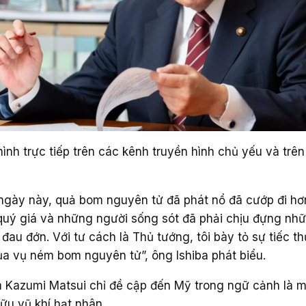
hình trực tiếp trên các kênh truyền hình chủ yếu và trê
ngày này, quả bom nguyên tử đã phát nổ đã cướp đi hơ
uý giá và những người sống sót đã phải chịu đựng nh
au đớn. Với tư cách là Thủ tướng, tôi bày tỏ sự tiếc t
a vụ ném bom nguyên tử”, ông Ishiba phát biểu.
a Kazumi Matsui chỉ đề cập đến Mỹ trong ngữ cảnh là m
ữu vũ khí hạt nhân.