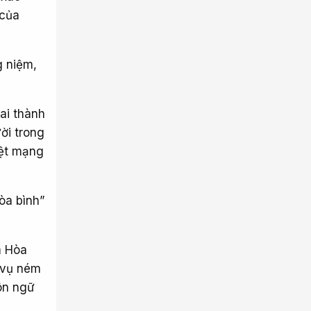
 của
g niệm,
ai thành
ời trong
iệt mạng
òa bình”
m Hòa
n vụ ném
ôn ngữ