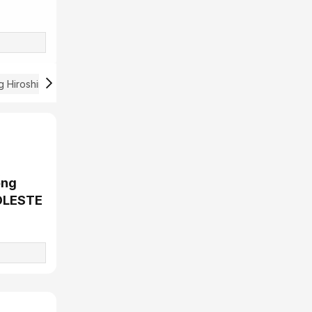
 Hiroshima
ống
OLESTE​