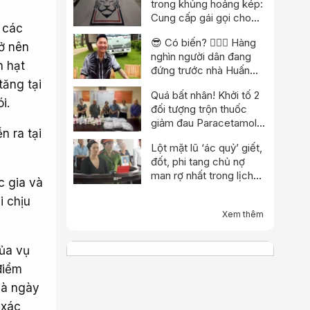
trong khủng hoảng kép:
Cung cấp gái gọi cho
a các
trọng tài, cảnh sát đột
😎 Có biến? 👮🏻‍♂️ Hàng
kích trụ sở
ở nên
nghìn người dân đang
n hạt
đứng trước nhà Huấn
“hoa hồng”?
tăng tại
Quá bất nhân! Khởi tố 2
i.
đối tượng trộn thuốc
giảm đau Paracetamol
n ra tại
vào thuốc Đông y, nổ
Lột mặt lũ ‘ác quỷ’ giết,
chữa bách bệnh
đốt, phi tang chủ nợ
man rợ nhất trong lịch
c gia và
sử
i chịu
Xem thêm
của vụ
điểm
và ngày
 xác