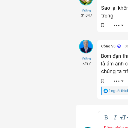
:
Sao lại khô
Điểm
trọng
31,047
•••
Công Vũ
0
Bom đạn thậ
Điểm
là ám ảnh 
7,197
chúng ta tr
•••
C
1 người thíc
ả
m
x
ú
c
:
9
Bold
In nghi
Kíc
10
Đăng nhập một