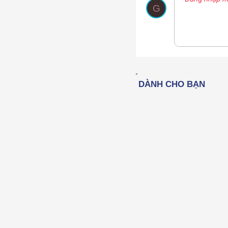
Nhúng thư vi
Màu ch
Phô
G
12
15
18
22
26