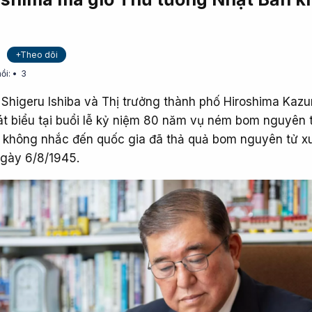
+Theo dõi
ồi:
3
Shigeru Ishiba và Thị trưởng thành phố Hiroshima Kazu
hát biểu tại buổi lễ kỷ niệm 80 năm vụ ném bom nguyên 
ã không nhắc đến quốc gia đã thả quả bom nguyên tử x
ngày 6/8/1945.