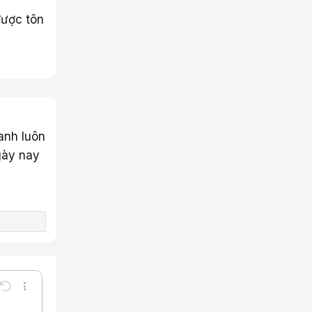
được tôn
anh luôn
gày nay
Undo
Thêm tùy chọn…