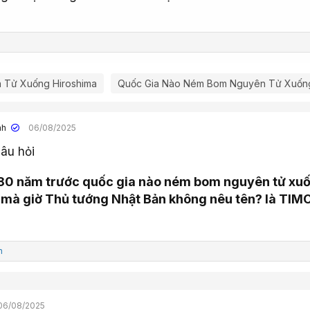
Tử Xuống Hiroshima
Quốc Gia Nào Ném Bom Nguyên Tử Xuống
nh
06/08/2025
câu hỏi
80 năm trước quốc gia nào ném bom nguyên tử xu
 mà giờ Thủ tướng Nhật Bản không nêu tên? là TIM
h
06/08/2025