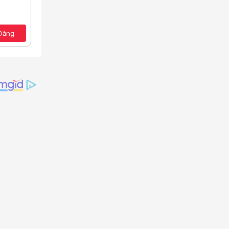
Lưu nháp
e
a định dạng
Toggle BB code
Xóa bản thảo
ảo
Đăng