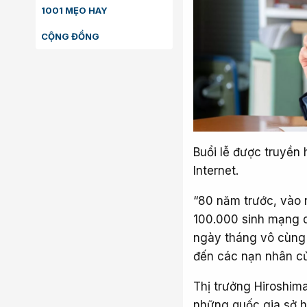
1001 MẸO HAY
CỘNG ĐỒNG
Buổi lễ được truyền 
Internet.
“80 năm trước, vào 
100.000 sinh mạng q
ngày tháng vô cùng đ
đến các nạn nhân củ
Thị trưởng Hiroshim
những quốc gia sở h