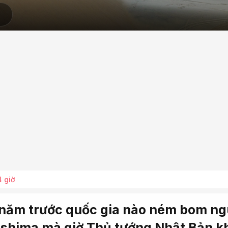
4 giờ
năm trước quốc gia nào ném bom n
oshima mà giờ Thủ tướng Nhật Bản 