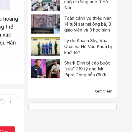
nhập trường học ở Hà
Nội
Toàn cảnh vụ thiếu niên
là hoang
14 tuổi sát hại ông bà, 3
ng thể
giáo viên và 3 học sinh
n xác
Lý do Khánh Sky, Vua
ội. Hắn
Quạt và Hồ Văn Khoa bị
.
khởi tố?
Shark Bình bị cáo buộc
“rửa” 319 tỷ cho Mr
Pips: Dòng tiền đã đi
qua Ngân Lượng như thế
nào?
Xem thêm
Undo
Thêm tùy chọn…
Lưu nháp
e
a định dạng
Toggle BB code
Xóa bản thảo
ảo
Đăng