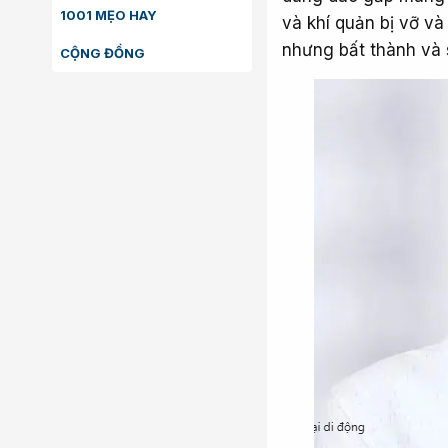
1001 MẸO HAY
và khí quản bị vỡ v
nhưng bất thành và s
CỘNG ĐỒNG