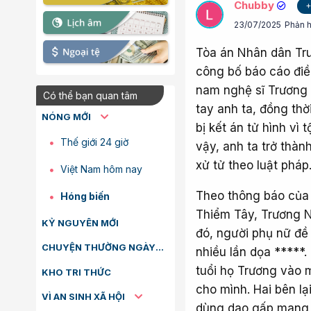
Chubby
+
23/07/2025
Phản h
Tòa án Nhân dân Tr
công bố báo cáo điề
nam nghệ sĩ Trương 
Có thể bạn quan tâm
tay anh ta, đồng thờ
NÓNG MỚI
bị kết án tử hình vì
Thế giới 24 giờ
vậy, anh ta trở thàn
xử tử theo luật pháp
Việt Nam hôm nay
Theo thông báo của
Hóng biến
Thiểm Tây, Trương N
KỶ NGUYÊN MỚI
đó, người phụ nữ đề
CHUYỆN THƯỜNG NGÀY
nhiều lần dọa *****
tuổi họ Trương vào 
KHO TRI THỨC
cho mình. Hai bên lạ
VÌ AN SINH XÃ HỘI
dùng dao gấp mang 