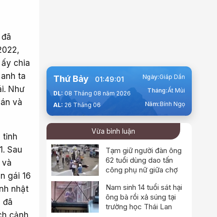
 đã
2022,
 ấy chia
 anh ta
Ngày:
Giáp Dần
Thứ Bảy
01:49:03
ái. Như
Tháng:
Ất Mùi
DL:
08 Tháng 08 năm 2026
 án và
Năm:
Bính Ngọ
AL:
26 Tháng 06
Vừa bình luận
 tỉnh
1. Sau
Tạm giữ người đàn ông
62 tuổi dùng dao tấn
 và
công phụ nữ giữa chợ
n gái 16
Nam sinh 14 tuổi sát hại
inh nhật
ông bà rồi xả súng tại
g đã
trường học Thái Lan
ch cảnh