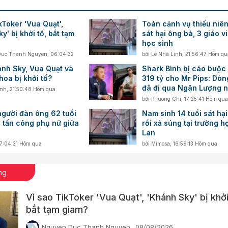
kToker 'Vua Quạt',
Toàn cảnh vụ thiếu niên
y' bị khởi tố, bắt tạm
sát hại ông bà, 3 giáo v
học sinh
Duc Thanh Nguyen
,
06:04:32
bởi
Lê Nhã Linh
,
21:56:47 Hôm qu
ánh Sky, Vua Quạt và
Shark Bình bị cáo buộc
oa bị khởi tố?
319 tỷ cho Mr Pips: Dòn
đã đi qua Ngân Lượng n
inh
,
21:50:48 Hôm qua
nào?
bởi
Phuong Chi
,
17:25:41 Hôm qua
người đàn ông 62 tuổi
Nam sinh 14 tuổi sát hạ
 tấn công phụ nữ giữa
rồi xả súng tại trường h
Lan
17:04:31 Hôm qua
bởi
Mimosa
,
16:59:13 Hôm qua
ng
Vì sao TikToker 'Vua Quạt', 'Khánh Sky' bị khởi
bắt tạm giam?
Nguyen Duc Thanh Nguyen
08/08/2026