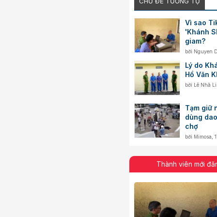
CHỦ ĐỀ TƯƠNG TỰ
Vì sao Ti
'Khánh Sk
giam?
bởi
Nguyen 
Lý do Kh
Hồ Văn Kh
bởi
Lê Nhã L
Tạm giữ 
dùng dao
chợ
bởi
Mimosa
,
Thành viên mới đă