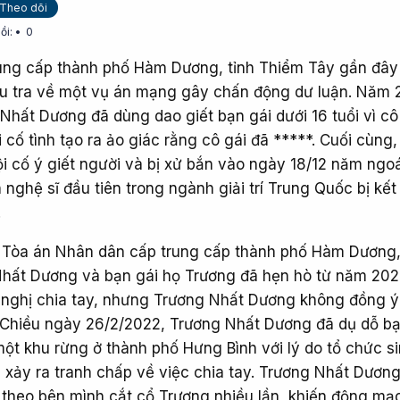
Theo dõi
ồi:
0
ung cấp thành phố Hàm Dương, tỉnh Thiểm Tây gần đây
u tra về một vụ án mạng gây chấn động dư luận. Năm 
Nhất Dương đã dùng dao giết bạn gái dưới 16 tuổi vì cô
i cố tình tạo ra ảo giác rằng cô gái đã *****. Cuối cùng,
 tội cố ý giết người và bị xử bắn vào ngày 18/12 năm ngo
h nghệ sĩ đầu tiên trong ngành giải trí Trung Quốc bị kết
.
 Tòa án Nhân dân cấp trung cấp thành phố Hàm Dương,
hất Dương và bạn gái họ Trương đã hẹn hò từ năm 202
 nghị chia tay, nhưng Trương Nhất Dương không đồng ý
. Chiều ngày 26/2/2022, Trương Nhất Dương đã dụ dỗ bạ
một khu rừng ở thành phố Hưng Bình với lý do tổ chức s
i xảy ra tranh chấp về việc chia tay. Trương Nhất Dươn
theo bên mình cắt cổ Trương nhiều lần, khiến động mạ