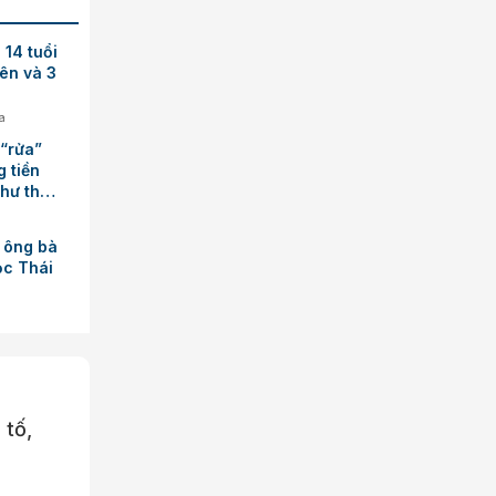
 14 tuổi
iên và 3
a
 “rửa”
g tiền
hư thế
i ông bà
ọc Thái
 tố,