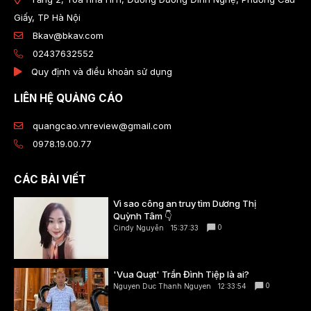
Giấy, TP Hà Nội
Bkav@bkav.com
02437632552
Quy định và điều khoản sử dụng
LIÊN HỆ QUẢNG CÁO
quangcao.vnreview@gmail.com
0978.19.00.77
CÁC BÀI VIẾT
Vì sao công an truy tìm Dương Thị
Quỳnh Tâm 👇
0
Cindy Nguyễn
15:37:33
'Vua Quạt' Trần Đình Tiệp là ai?
0
Nguyen Duc Thanh Nguyen
12:33:54