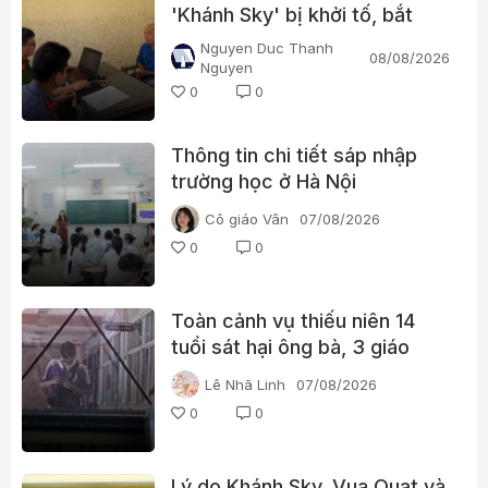
'Khánh Sky' bị khởi tố, bắt
tạm giam?
Nguyen Duc Thanh
08/08/2026
Nguyen
0
0
Thông tin chi tiết sáp nhập
trường học ở Hà Nội
Cô giáo Vân
07/08/2026
0
0
Toàn cảnh vụ thiếu niên 14
tuổi sát hại ông bà, 3 giáo
viên và 3 học sinh
Lê Nhã Linh
07/08/2026
0
0
Lý do Khánh Sky, Vua Quạt và