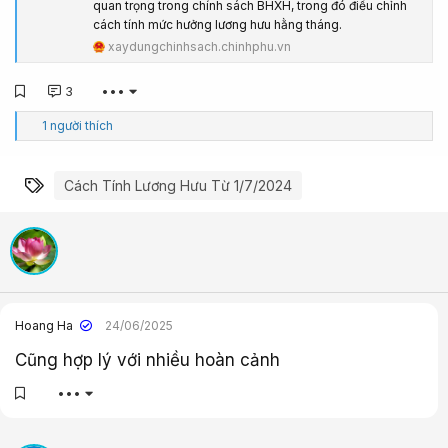
quan trọng trong chính sách BHXH, trong đó điều chỉnh
cách tính mức hưởng lương hưu hằng tháng.
xaydungchinhsach.chinhphu.vn
3
•••
C
1 người thích
ả
m
x
Từ khóa
Cách Tính Lương Hưu Từ 1/7/2024
ú
c
:
Hoang Ha
24/06/2025
Cũng hợp lý với nhiều hoàn cảnh
•••