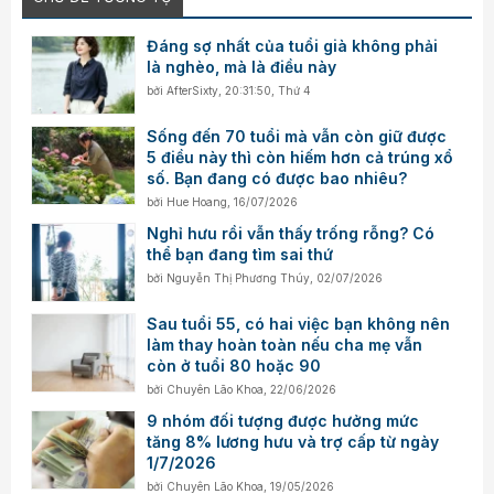
Đáng sợ nhất của tuổi già không phải
là nghèo, mà là điều này
bởi
AfterSixty
,
20:31:50, Thứ 4
Sống đến 70 tuổi mà vẫn còn giữ được
5 điều này thì còn hiếm hơn cả trúng xổ
số. Bạn đang có được bao nhiêu?
bởi
Hue Hoang
,
16/07/2026
Nghỉ hưu rồi vẫn thấy trống rỗng? Có
thể bạn đang tìm sai thứ
bởi
Nguyễn Thị Phương Thúy
,
02/07/2026
Sau tuổi 55, có hai việc bạn không nên
làm thay hoàn toàn nếu cha mẹ vẫn
còn ở tuổi 80 hoặc 90
bởi
Chuyên Lão Khoa
,
22/06/2026
9 nhóm đối tượng được hưởng mức
tăng 8% lương hưu và trợ cấp từ ngày
1/7/2026
bởi
Chuyên Lão Khoa
,
19/05/2026