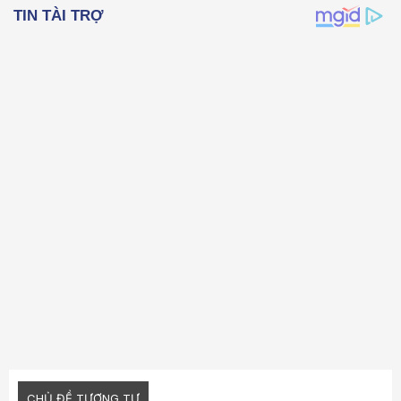
22
Times New Roman
26
Trebuchet MS
Verdana
CHỦ ĐỀ TƯƠNG TỰ