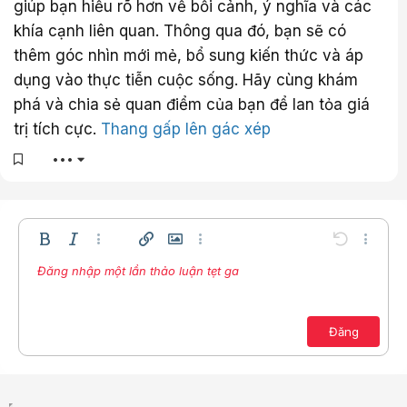
giúp bạn hiểu rõ hơn về bối cảnh, ý nghĩa và các
khía cạnh liên quan. Thông qua đó, bạn sẽ có
thêm góc nhìn mới mẻ, bổ sung kiến thức và áp
dụng vào thực tiễn cuộc sống. Hãy cùng khám
phá và chia sẻ quan điểm của bạn để lan tỏa giá
trị tích cực.
Thang gấp lên gác xép
•••
Bold
In nghiêng
Thêm tùy chọn…
Chèn liên kết
Chèn hình ảnh
Thêm tùy chọn…
Undo
Thêm t
Đăng nhập một lần thảo luận tẹt ga
Căn trái
9
Lưu nháp
Danh sách có thứ tự
Normal
Arial
Kích thước
Compare
Redo
Mặt cười
Toggle BB code
Màu chữ
Trích dẫn
Xóa định dạng
Phông chữ
Media
Bản thảo
Danh sách
Insert table
Căn lề
Insert horizontal line
Paragraph format
Spoiler
Gạch ngang
Mã
Gạch chân
Inline spoiler
Inline code
10
Xóa bản thảo
Căn giữa
Book Antiqua
Danh sách không có thứ tự
12
Courier New
Căn phải
Đăng
Thụt lề
15
Georgia
Justify text
Tăng lề
18
Tahoma