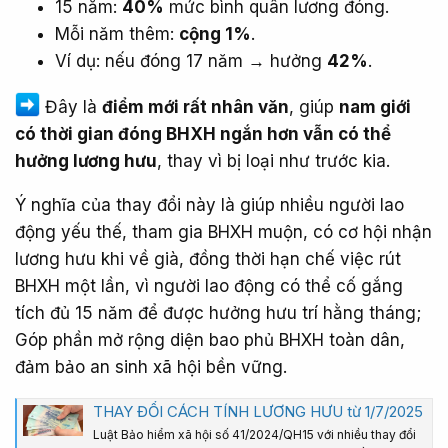
15 năm:
40%
mức bình quân lương đóng.
Mỗi năm thêm:
cộng 1%
.
Ví dụ: nếu đóng 17 năm → hưởng
42%
.
Đây là
điểm mới rất nhân văn
, giúp
nam giới
có thời gian đóng BHXH ngắn hơn vẫn có thể
hưởng lương hưu
, thay vì bị loại như trước kia.
Ý nghĩa của thay đổi này là giúp nhiều người lao
động yếu thế, tham gia BHXH muộn, có cơ hội nhận
lương hưu khi về già, đồng thời hạn chế việc rút
BHXH một lần, vì người lao động có thể cố gắng
tích đủ 15 năm để được hưởng hưu trí hằng tháng;
Góp phần mở rộng diện bao phủ BHXH toàn dân,
đảm bảo an sinh xã hội bền vững.
THAY ĐỔI CÁCH TÍNH LƯƠNG HƯU từ 1/7/2025
Luật Bảo hiểm xã hội số 41/2024/QH15 với nhiều thay đổi