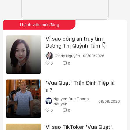
Thành viên mới đăng
Vì sao công an truy tìm
Dương Thị Quỳnh Tâm 👇
Cindy Nguyễn
08/08/2026
0
0
'Vua Quạt' Trần Đình Tiệp là
ai?
Nguyen Duc Thanh
08/08/2026
Nguyen
0
0
Vì sao TikToker 'Vua Quạt',