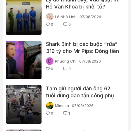
Hồ Văn Khoa bị khởi tố?
Lê Nhã Linh
07/08/2026
0
0
Shark Bình bị cáo buộc “rửa”
319 tỷ cho Mr Pips: Dòng tiền
đã đi qua Ngân Lượng như thế
D
Phuong Chi
07/08/2026
nào?
0
0
Tạm giữ người đàn ông 62
tuổi dùng dao tấn công phụ
nữ giữa chợ
Mimosa
07/08/2026
0
1