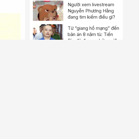
Người xem livestream
Nguyễn Phương Hằng
đang tìm kiếm điều gì?
Từ “giang hồ mạng” đến
bản án 8 năm tù: Tiến
Bịp đã đi qua những gì?
5 thực phẩm quen thuộc
nhưng giàu sắt hơn nhiều
người nghĩ
Xem thêm
Bài viết hay
Vì sao TikToker 'Vua
Quạt', 'Khánh Sky' bị
khởi tố, bắt tạm giam?
Thông tin chi tiết sáp