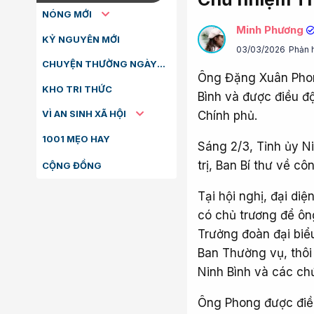
NÓNG MỚI
Minh Phương
KỶ NGUYÊN MỚI
03/03/2026
Phản 
CHUYỆN THƯỜNG NGÀY
Ông Đặng Xuân Phong
KHO TRI THỨC
Bình và được điều 
VÌ AN SINH XÃ HỘI
Chính phủ.
1001 MẸO HAY
Sáng 2/3, Tỉnh ủy Ni
trị, Ban Bí thư về cô
CỘNG ĐỒNG
Tại hội nghị, đại di
có chủ trương để ôn
Trưởng đoàn đại biể
Ban Thường vụ, thôi 
Ninh Bình và các chứ
Ông Phong được điề