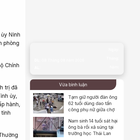
 ủy Ninh
ăn phòng
Ngày:
Tháng:
DL:
08 Tháng 08 năm 2026
Bộ Chính
Năm:
AL:
Vừa bình luận
 trị đã
ỉnh ủy,
Tạm giữ người đàn ông
62 tuổi dùng dao tấn
ấp hành,
công phụ nữ giữa chợ
 tỉnh
Nam sinh 14 tuổi sát hại
ông bà rồi xả súng tại
trường học Thái Lan
 Thường