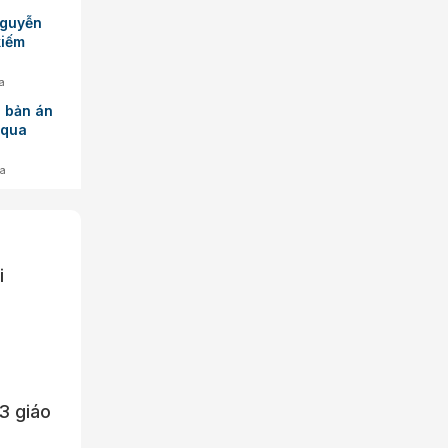
Nguyễn
kiếm
a
 bản án
 qua
ua
i
 3 giáo