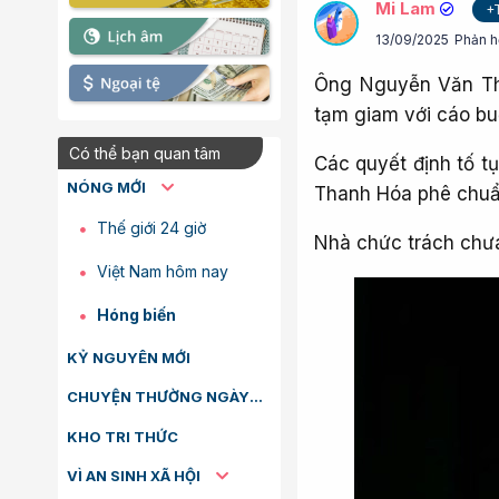
Mi Lam
+
13/09/2025
Phản h
Ông Nguyễn Văn Thi
tạm giam với cáo bu
Có thể bạn quan tâm
Các quyết định tố t
NÓNG MỚI
Thanh Hóa phê chuẩ
Thế giới 24 giờ
Nhà chức trách chưa
Việt Nam hôm nay
Hóng biến
KỶ NGUYÊN MỚI
CHUYỆN THƯỜNG NGÀY
KHO TRI THỨC
VÌ AN SINH XÃ HỘI