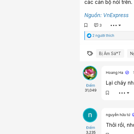
các cán bộ nói trên.
Nguồn: VnExpress
3
•••
C
2 người thích
ả
m
x
Từ khóa
Bị Ám Sá*t
N
ú
c
:
Hoang Ha
Lại cháy nh
Điểm
31,049
•••
nguyễn hữu tứ
Thôi rồi, nh
Điểm
3,235