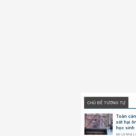
CHỦ ĐỀ TƯƠNG TỰ
Toàn cảnh
sát hại ô
học sinh
bởi
Lê Nhã L