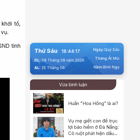
khởi tố,
 vụ.
SND tỉnh
Ngày:
Quý Sửu
Thứ Sáu
18:44:18
Tháng:
Ất Mùi
DL:
08 Tháng 08 năm 2026
Năm:
Bính Ngọ
AL:
25 Tháng 06
Vừa bình luận
Huấn "Hoa Hồng" là ai?
Vụ mẹ giết con để trục
lợi bảo hiểm ở Đà Nẵng:
Cô ruột phát hiện dấu
hiệu bất thường