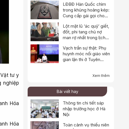
LĐBĐ Hàn Quốc chìm
trong khủng hoảng kép:
Cung cấp gái gọi cho
trọng tài, cảnh sát đột
Lột mặt lũ ‘ác quỷ’ giết,
kích trụ sở
đốt, phi tang chủ nợ
man rợ nhất trong lịch
sử
Vạch trần sự thật: Phụ
huynh móc nối giáo viên
gian lận thi ở Tuyên
Quang
Vật tư y
Xem thêm
g nghiệp
Bài viết hay
Thông tin chi tiết sáp
hanh Hóa
nhập trường học ở Hà
Nội
hanh Hóa
Toàn cảnh vụ thiếu niên