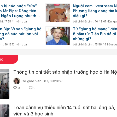
nh bị cáo buộc “rửa”
Người xem livestream 
o Mr Pips: Dòng tiền
Phương Hằng đang tìm 
a Ngân Lượng như thế
điều gì?
hi
,
17:25:41 Hôm qua
bởi
Lê Nhã Linh
,
16:49:01 Hôm qu
n Bịp: Vì sao “giang hồ
Từ “giang hồ mạng” đến
g có sức hút lớn với
8 năm tù: Tiến Bịp đã đi
m?
những gì?
inh
,
16:15:13 Hôm qua
bởi
Lê Nhã Linh
,
15:58:44 Hôm q
ng
Thông tin chi tiết sáp nhập trường học ở Hà Nộ
Cô giáo Vân
07/08/2026
0
0
Toàn cảnh vụ thiếu niên 14 tuổi sát hại ông bà,
viên và 3 học sinh