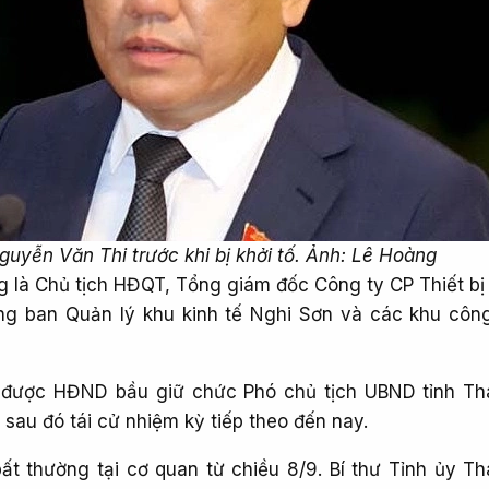
uyễn Văn Thi trước khi bị khởi tố. Ảnh: Lê Hoàng
g là Chủ tịch HĐQT, Tổng giám đốc Công ty CP Thiết bị 
ng ban Quản lý khu kinh tế Nghi Sơn và các khu côn
 được HĐND bầu giữ chức Phó chủ tịch UBND tỉnh T
sau đó tái cử nhiệm kỳ tiếp theo đến nay.
t thường tại cơ quan từ chiều 8/9. Bí thư Tỉnh ủy T