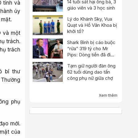
14 tuổi sát hại ông bà, 3
 tỉnh và
giáo viên và 3 học sinh
 hành ủy
Lý do Khánh Sky, Vua
 mặt.
Quạt và Hồ Văn Khoa bị
khởi tố?
D và một
hụ trách.
Shark Bình bị cáo buộc
“rửa” 319 tỷ cho Mr
hụ trách
Pips: Dòng tiền đã đi
qua Ngân Lượng như thế
Tạm giữ người đàn ông
nào?
ó bí thư
62 tuổi dùng dao tấn
công phụ nữ giữa chợ
h Thường
Xem thêm
ông phụ
đạo mới.
 mặt của