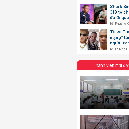
Shark Bì
319 tỷ ch
đã đi qu
nào?
bởi
Phuong C
Từ vụ Tiế
mạng” từn
người xe
bởi
Lê Nhã L
Thành viên mới đă