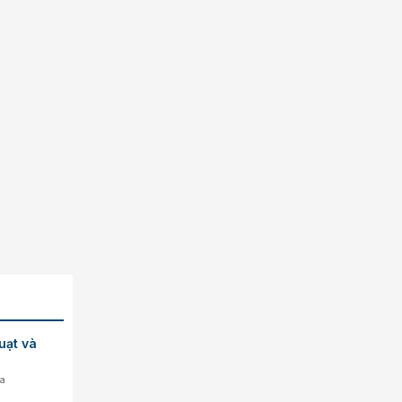
uạt và
ua