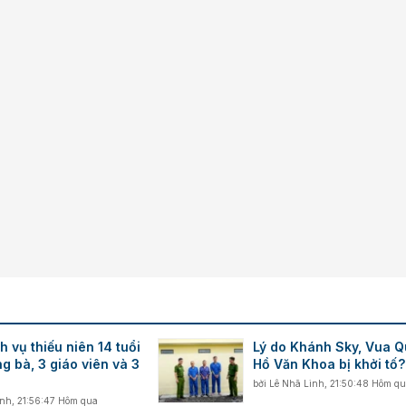
Trebuchet MS
Verdana
 vụ thiếu niên 14 tuổi
Lý do Khánh Sky, Vua Q
ng bà, 3 giáo viên và 3
Hồ Văn Khoa bị khởi tố?
bởi
Lê Nhã Linh
,
21:50:48 Hôm q
inh
,
21:56:47 Hôm qua