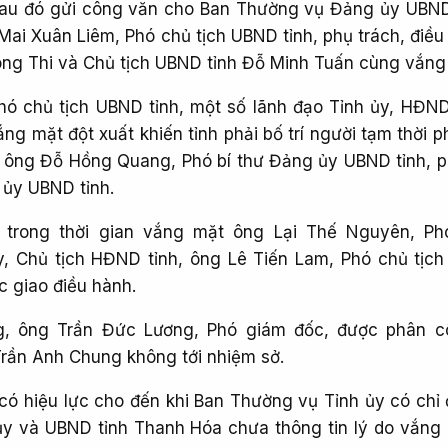
u đó gửi công văn cho Ban Thường vụ Đảng ủy UBND
Mai Xuân Liêm, Phó chủ tịch UBND tỉnh, phụ trách, điều
 ông Thi và Chủ tịch UBND tỉnh Đỗ Minh Tuấn cùng vắng
hó chủ tịch UBND tỉnh, một số lãnh đạo Tỉnh ủy, HĐN
g mặt đột xuất khiến tỉnh phải bố trí người tạm thời p
o ông Đỗ Hồng Quang, Phó bí thư Đảng ủy UBND tỉnh, p
 ủy UBND tỉnh.
 trong thời gian vắng mặt ông Lại Thế Nguyên, Ph
y, Chủ tịch HĐND tỉnh, ông Lê Tiến Lam, Phó chủ tịc
c giao điều hành.
g, ông Trần Đức Lương, Phó giám đốc, được phân c
Trần Anh Chung không tới nhiệm sở.
có hiệu lực cho đến khi Ban Thường vụ Tỉnh ủy có chỉ 
ủy và UBND tỉnh Thanh Hóa chưa thông tin lý do vắng