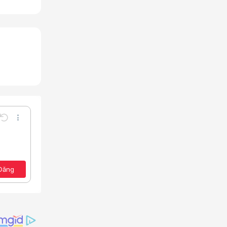
Undo
Thêm tùy chọn…
Lưu nháp
e
a định dạng
Toggle BB code
Xóa bản thảo
ảo
Đăng