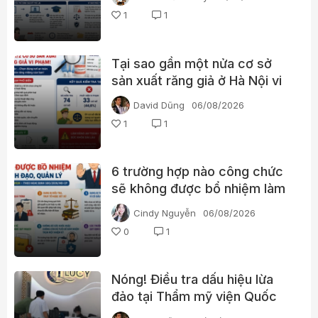
1
1
Tại sao gần một nửa cơ sở
sản xuất răng giả ở Hà Nội vi
phạm hoạt động?
David Dũng
06/08/2026
1
1
6 trường hợp nào công chức
sẽ không được bổ nhiệm làm
lãnh đạo?
Cindy Nguyễn
06/08/2026
0
1
Nóng! Điều tra dấu hiệu lừa
đảo tại Thẩm mỹ viện Quốc
tế Lucy với dịch vụ tăng kích