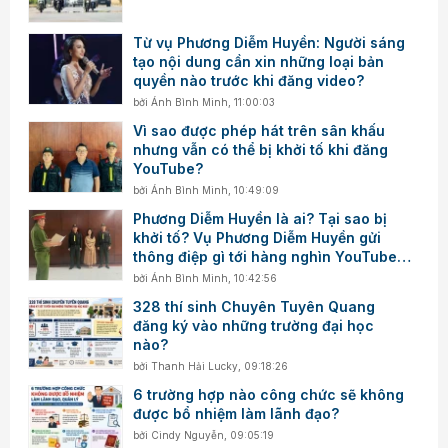
Từ vụ Phương Diễm Huyền: Người sáng
tạo nội dung cần xin những loại bản
quyền nào trước khi đăng video?
bởi
Ánh Bình Minh
,
11:00:03
Vì sao được phép hát trên sân khấu
nhưng vẫn có thể bị khởi tố khi đăng
YouTube?
bởi
Ánh Bình Minh
,
10:49:09
Phương Diễm Huyền là ai? Tại sao bị
khởi tố? Vụ Phương Diễm Huyền gửi
thông điệp gì tới hàng nghìn YouTuber
Việt Nam?
bởi
Ánh Bình Minh
,
10:42:56
328 thí sinh Chuyên Tuyên Quang
đăng ký vào những trường đại học
nào?
bởi
Thanh Hải Lucky
,
09:18:26
6 trường hợp nào công chức sẽ không
được bổ nhiệm làm lãnh đạo?
bởi
Cindy Nguyễn
,
09:05:19