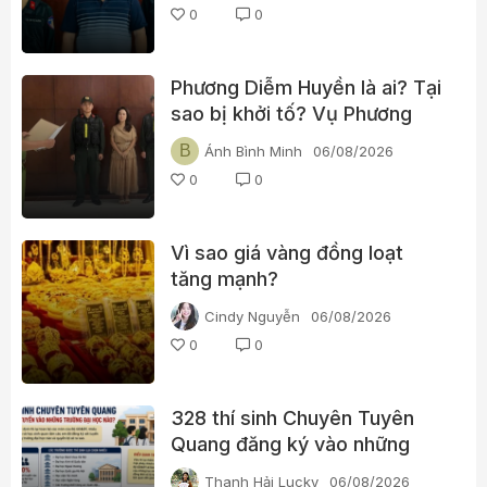
0
0
Phương Diễm Huyền là ai? Tại
sao bị khởi tố? Vụ Phương
Diễm Huyền gửi thông điệp gì
B
Ánh Bình Minh
06/08/2026
tới hàng nghìn YouTuber Việt
0
0
Nam?
Vì sao giá vàng đồng loạt
tăng mạnh?
Cindy Nguyễn
06/08/2026
0
0
328 thí sinh Chuyên Tuyên
Quang đăng ký vào những
trường đại học nào?
Thanh Hải Lucky
06/08/2026