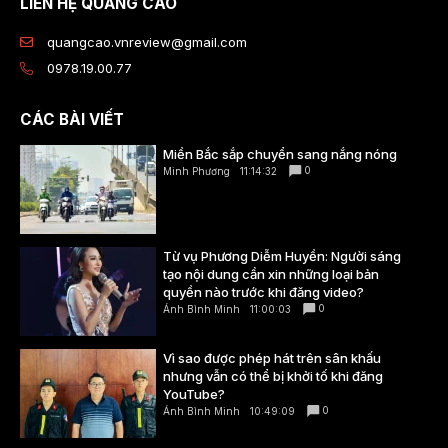
LIÊN HỆ QUẢNG CÁO
quangcao.vnreview@gmail.com
0978.19.00.77
CÁC BÀI VIẾT
Miền Bắc sắp chuyển sang nắng nóng
0
Minh Phương
11:14:32
Từ vụ Phương Diễm Huyền: Người sáng
tạo nội dung cần xin những loại bản
quyền nào trước khi đăng video?
0
Ánh Bình Minh
11:00:03
Vì sao được phép hát trên sân khấu
nhưng vẫn có thể bị khởi tố khi đăng
YouTube?
0
Ánh Bình Minh
10:49:09