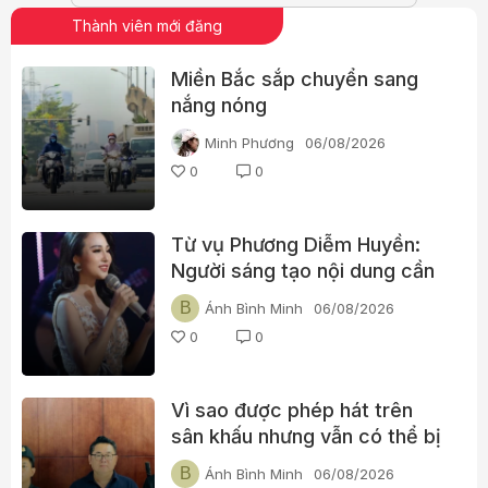
Thành viên mới đăng
Miền Bắc sắp chuyển sang
nắng nóng
Minh Phương
06/08/2026
0
0
Từ vụ Phương Diễm Huyền:
Người sáng tạo nội dung cần
xin những loại bản quyền nào
B
Ánh Bình Minh
06/08/2026
trước khi đăng video?
0
0
Vì sao được phép hát trên
sân khấu nhưng vẫn có thể bị
khởi tố khi đăng YouTube?
B
Ánh Bình Minh
06/08/2026