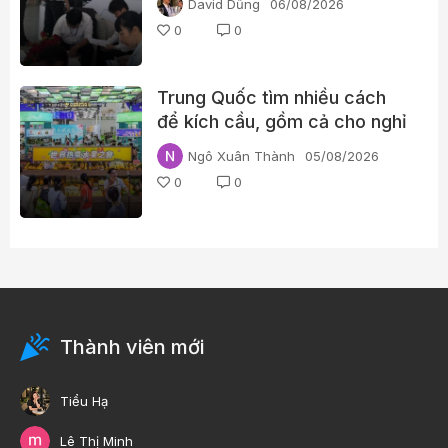
David Dũng
06/08/2026
thước d.ương v.ật
0
0
Trung Quốc tìm nhiều cách
để kích cầu, gồm cả cho nghỉ
phép hưởng lương
Ngô Xuân Thành
05/08/2026
0
0
Thành viên mới
Tiểu Hạ
Lê Thị Minh