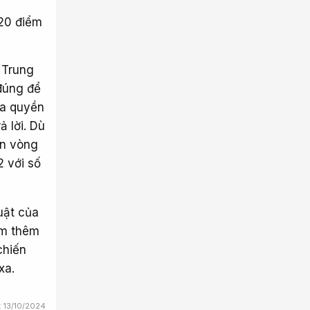
 20 điểm
ay Trung
đúng để
ưa quyền
 lời. Dù
ân vòng
 với số
uật của
ếm thêm
chiến
xa.
:
13/10/2024