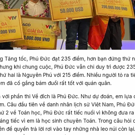
ng Tăng tốc, Phú Đức đạt 235 điểm, hơn bạn đứng thứ n
Nhưng khi chung cuộc, Phú Đức vẫn chỉ duy trì được 23
hứ hai là Nguyên Phú với 215 điểm. Nhiều người tỏ ra ti
m đã cố gắng bám đuổi rất tốt với quán quân.
n với phần thi Về đích là Phú Đức. Như dự đoán, em lựa 
̉m. Câu đầu tiên về danh nhân lịch sử Việt Nam, Phú Đức
hứ 2 về Toán học, Phú Đức rất tiếc nuối vì không đưa ra
đáng tiếc vì em là học sinh chuyên Toán. Trong câu hỏi c
ên để quyền trả lời rơi vào tay những nhà leo núi còn lại