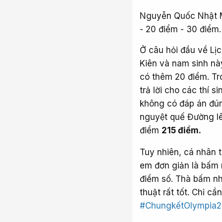
Nguyễn Quốc Nhật Minh 
- 20 điểm - 30 điểm.
Ở câu hỏi đầu về Lị
Kiên và nam sinh này 
có thêm 20 điểm. Tr
trả lời cho các thí 
không có đáp án đu
nguyệt quế Đường lê
điểm
215 điểm.
Tuy nhiên, cá nhân 
em đơn giản là bấm 
điểm số. Thà bấm nh
thuật rất tốt. Chỉ cầ
#ChungkếtOlympia