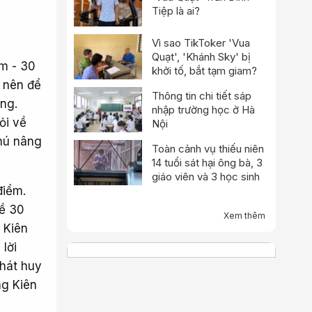
Tiệp là ai?
Vì sao TikToker 'Vua
Quạt', 'Khánh Sky' bị
ểm - 30
khởi tố, bắt tạm giam?
i nên để
Thông tin chi tiết sáp
́ng.
nhập trường học ở Hà
̉i về
Nội
Phú nâng
Toàn cảnh vụ thiếu niên
14 tuổi sát hại ông bà, 3
giáo viên và 3 học sinh
iểm.
ề 30
Xem thêm
g Kiên
lời
phát huy
ng Kiên