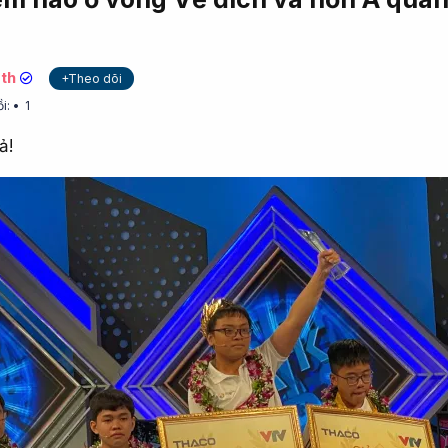
th
+Theo dõi
ồi:
1
ả!