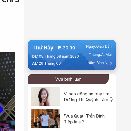
Ngày:
Giáp Dần
Thứ Bảy
15:30:41
Tháng:
Ất Mùi
DL:
08 Tháng 08 năm 2026
Năm:
Bính Ngọ
AL:
26 Tháng 06
Vừa bình luận
Vì sao công an truy tìm
Dương Thị Quỳnh Tâm 👇
'Vua Quạt' Trần Đình
Tiệp là ai?