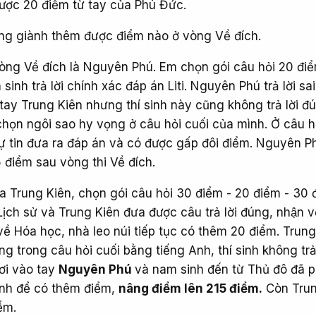
ợc 20 điểm từ tay của Phú Đức.
ng giành thêm được điểm nào ở vòng Về đích.
 vòng Về đích là Nguyên Phú. Em chọn gói câu hỏi 20 đi
inh trả lời chính xác đáp án Liti. Nguyên Phú trả lời sa
̀o tay Trung Kiên nhưng thí sinh này cũng không trả lời đu
họn ngôi sao hy vọng ở câu hỏi cuối của mình. Ở câu ho
tự tin đưa ra đáp án và có được gấp đôi điểm. Nguyên 
 điểm sau vòng thi Về đích.
a Trung Kiên, chọn gói câu hỏi 30 điểm - 20 điểm - 30 đ
Lịch sử và Trung Kiên đưa được câu trả lời đúng, nhận v
về Hóa học, nhà leo núi tiếp tục có thêm 20 điểm. Trun
g trong câu hỏi cuối bằng tiếng Anh, thí sinh không trả 
rơi vào tay
Nguyên Phú
và nam sinh đến từ Thủ đô đã 
Anh để có thêm điểm,
nâng điểm lên 215 điểm.
Còn Tru
ểm.