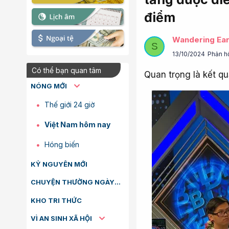
điểm
Wandering Ear
S
13/10/2024
Phản h
Có thể bạn quan tâm
Quan trọng là kết qu
NÓNG MỚI
Thế giới 24 giờ
Việt Nam hôm nay
Hóng biến
KỶ NGUYÊN MỚI
CHUYỆN THƯỜNG NGÀY
KHO TRI THỨC
VÌ AN SINH XÃ HỘI