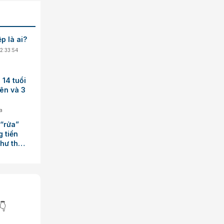
p là ai?
12:33:54
 14 tuổi
iên và 3
a
 “rửa”
g tiền
hư thế
👇