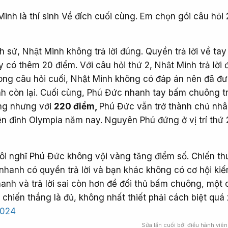
là thí sinh Về đích cuối cùng. Em chọn gói câu hỏi
ch sử, Nhật Minh không trả lời đúng. Quyền trả lời về t
có thêm 20 điểm. Với câu hỏi thứ 2, Nhật Minh trả lời 
ong câu hỏi cuối, Nhật Minh không có đáp án nên đã đ
sinh còn lại. Cuối cùng, Phú Đức nhanh tay bấm chuông trả
́ng nhưng với
220 điểm,
Phú Đức vẫn trở thành chủ nh
n đỉnh Olympia năm nay. Nguyên Phú đứng ở vị trí thứ 2
tôi nghĩ Phú Đức không vội vàng tăng điểm số. Chiến th
nhanh có quyền trả lời và bạn khác không có cơ hội ki
anh và trả lời sai còn hơn để đối thủ bấm chuông, một 
n chiến thắng là đủ, không nhất thiết phải cách biệt quá 
2024
Sửa lần cuối bởi điều hành viên