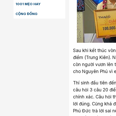
1001 MẸO HAY
CỘNG ĐỒNG
Sau khi kết thúc vò
điểm (Trung Kiên). 
còn người vươn lên t
cho Nguyên Phú vì e
Thí sinh đầu tiên đế
câu hỏi 3 câu 20 điê
chính xác. Câu hỏi t
lời đúng. Cũng khá 
Phú Đức trả lời sai n