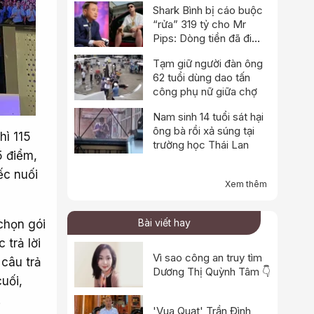
Shark Bình bị cáo buộc
“rửa” 319 tỷ cho Mr
Pips: Dòng tiền đã đi
qua Ngân Lượng như thế
Tạm giữ người đàn ông
nào?
62 tuổi dùng dao tấn
công phụ nữ giữa chợ
Nam sinh 14 tuổi sát hại
ông bà rồi xả súng tại
hì 115
trường học Thái Lan
5 điểm,
ếc nuối
Xem thêm
Bài viết hay
chọn gói
 trả lời
Vì sao công an truy tìm
 câu trả
Dương Thị Quỳnh Tâm 👇
uối,
.
'Vua Quạt' Trần Đình