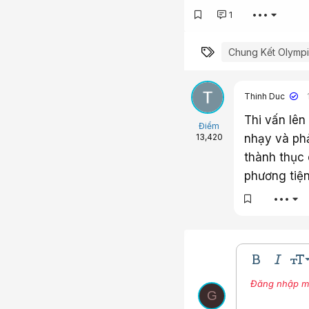
1
•••
Từ khóa
Chung Kết Olymp
Thinh Duc
Thi vấn lên
Điểm
nhạy và phả
13,420
thành thục 
phương tiện
•••
9
Bold
In nghi
Kíc
10
Đăng nhập một
Nhúng thư vi
Màu ch
Phô
G
12