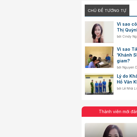
CHỦ ĐỀ TƯƠNG TỰ
Vì sao cô
Thị Quỳn
bởi
Cindy N
Vì sao Ti
'Khánh Sk
giam?
bởi
Nguyen 
Lý do Kh
Hồ Văn Kh
bởi
Lê Nhã L
Thành viên mới đă