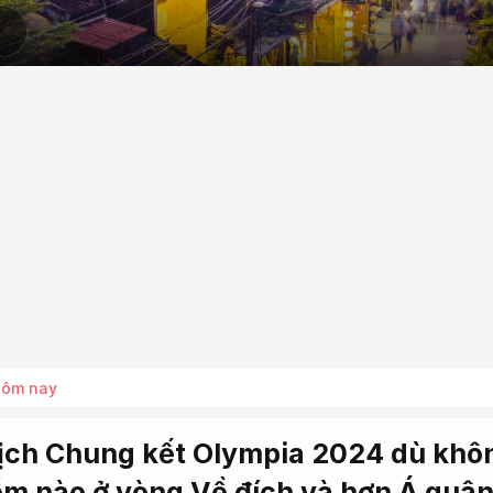
hôm nay
ịch Chung kết Olympia 2024 dù khô
ểm nào ở vòng Về đích và hơn Á quân