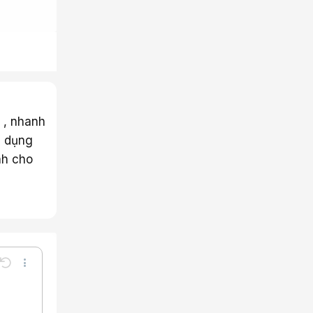
c , nhanh
n dụng
nh cho
Undo
Thêm tùy chọn…
Lưu nháp
e
a định dạng
Toggle BB code
Xóa bản thảo