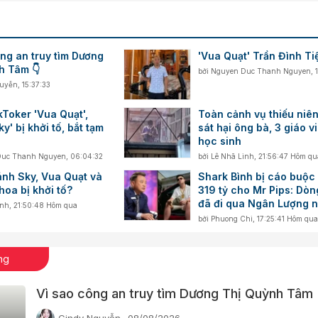
ng an truy tìm Dương
'Vua Quạt' Trần Đình Tiệ
h Tâm 👇
bởi
Nguyen Duc Thanh Nguyen
,
guyễn
,
15:37:33
kToker 'Vua Quạt',
Toàn cảnh vụ thiếu niên
y' bị khởi tố, bắt tạm
sát hại ông bà, 3 giáo v
học sinh
Duc Thanh Nguyen
,
06:04:32
bởi
Lê Nhã Linh
,
21:56:47 Hôm qu
ánh Sky, Vua Quạt và
Shark Bình bị cáo buộc
oa bị khởi tố?
319 tỷ cho Mr Pips: Dòn
đã đi qua Ngân Lượng n
inh
,
21:50:48 Hôm qua
nào?
bởi
Phuong Chi
,
17:25:41 Hôm qua
ng
Vì sao công an truy tìm Dương Thị Quỳnh Tâm 
Cindy Nguyễn
08/08/2026