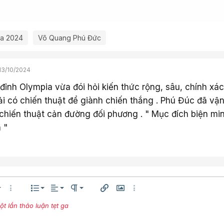
ia 2024
Võ Quang Phú Đức
13/10/2024
 đỉnh Olympia vừa đói hỏi kiến thức rộng, sâu, chính xá
i có chiến thuật để giành chiến thắng . Phú Đúc đã vậ
chiến thuật cản đường đối phương . " Mục đích biện mi
 "
Căn trái
Normal
Danh sách có thứ tự
êng
h thước
Thêm tùy chọn…
Danh sách
Căn lề
Paragraph format
Chèn liên kết
Chèn hình ảnh
Thêm tùy chọn…
Căn giữa
 lần thảo luận tẹt ga
Danh sách không có thứ tự
Arial
ện
ữ
ng chữ
Gạch ngang
Gạch chân
Inline code
Inline spoiler
Compare
Mặt cười
Media
Trích dẫn
Insert table
Insert horizontal lin
Spoiler
Mã
Redo
Xó
Căn phải
Thụt lề
Book Antiqua