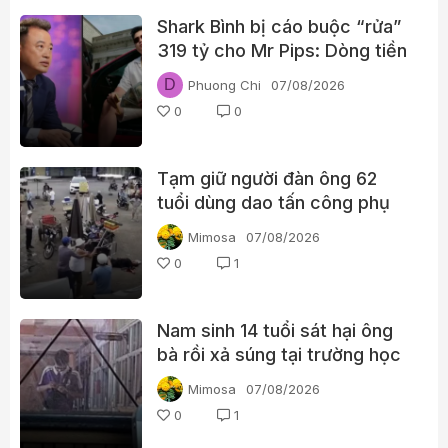
Shark Bình bị cáo buộc “rửa”
319 tỷ cho Mr Pips: Dòng tiền
đã đi qua Ngân Lượng như thế
D
Phuong Chi
07/08/2026
nào?
0
0
Tạm giữ người đàn ông 62
tuổi dùng dao tấn công phụ
nữ giữa chợ
Mimosa
07/08/2026
0
1
Nam sinh 14 tuổi sát hại ông
bà rồi xả súng tại trường học
Thái Lan
Mimosa
07/08/2026
0
1