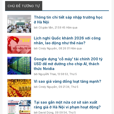
đổi 3 năm, 5 năm, thậm chí 10 hay 15 năm. Nhưng nếu ta không
CHỦ ĐỀ TƯƠNG TỰ
bắt đầu bây giờ, thì chẳng bao giờ tới đích.
"Tôi nghĩ, điều quan trọng là tư duy chính sách phải dịch
Thông tin chi tiết sáp nhập trường học
chuyển từ “thu ngay” sang “huấn luyện dần”, từ “quản lý rủi
ở Hà Nội
ro” sang “kiến tạo niềm tin”. Khi ấy, họ mới lớn lên, xã hội mới
bởi
Cô giáo Vân
,
21:59:45 Hôm qua
lành mạnh, và thị trường mới vận hành đàng hoàng", TS
Thành nhìn nhận.
Lịch nghỉ Quốc khánh 2026 với công
nhân, lao động như thế nào?
bởi
Cindy Nguyễn
,
08:26:01 Hôm qua
Google dựng 'cỗ máy' tài chính 200 tỷ
USD để mở đường cho chip AI, thách
thức Nvidia
bởi
NguyễN Thao
,
13:58:53, Thứ 5
Vì sao giá vàng đồng loạt tăng mạnh?
bởi
Cindy Nguyễn
,
09:21:34, Thứ 5
Tại sao gần một nửa cơ sở sản xuất
răng giả ở Hà Nội vi phạm hoạt động?
bởi
David Dũng
,
09:09:54, Thứ 5