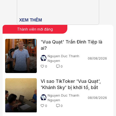
Thành viên mới đăng
'Vua Quạt' Trần Đình Tiệp là
ai?
Nguyen Duc Thanh
08/08/2026
Nguyen
0
0
Vì sao TikToker 'Vua Quạt',
'Khánh Sky' bị khởi tố, bắt
tạm giam?
Nguyen Duc Thanh
08/08/2026
Nguyen
0
0