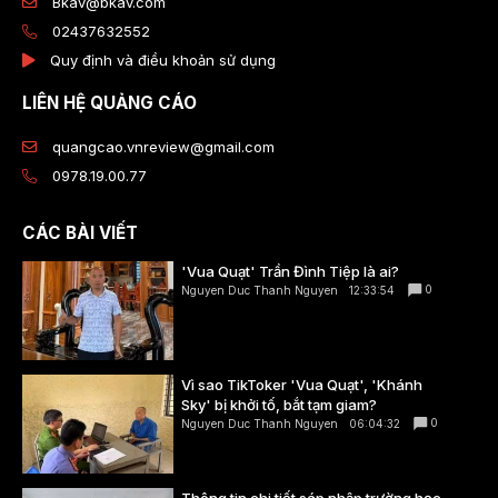
Bkav@bkav.com
02437632552
Quy định và điều khoản sử dụng
LIÊN HỆ QUẢNG CÁO
quangcao.vnreview@gmail.com
0978.19.00.77
CÁC BÀI VIẾT
'Vua Quạt' Trần Đình Tiệp là ai?
0
Nguyen Duc Thanh Nguyen
12:33:54
Vì sao TikToker 'Vua Quạt', 'Khánh
Sky' bị khởi tố, bắt tạm giam?
0
Nguyen Duc Thanh Nguyen
06:04:32