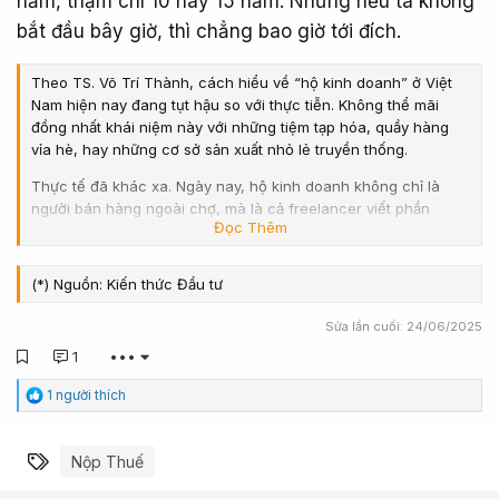
năm, thậm chí 10 hay 15 năm. Nhưng nếu ta không
bắt đầu bây giờ, thì chẳng bao giờ tới đích.
Theo TS. Võ Trí Thành, cách hiểu về “hộ kinh doanh” ở Việt
Nam hiện nay đang tụt hậu so với thực tiễn. Không thể mãi
đồng nhất khái niệm này với những tiệm tạp hóa, quầy hàng
vỉa hè, hay những cơ sở sản xuất nhỏ lẻ truyền thống.
Thực tế đã khác xa. Ngày nay, hộ kinh doanh không chỉ là
người bán hàng ngoài chợ, mà là cả freelancer viết phần
Đọc Thêm
mềm, lập trình viên tự do làm việc xuyên biên giới, influencer
kiếm tiền từ quảng cáo trực tuyến, người đào tiền số, thợ thủ
công sáng tạo theo đơn đặt hàng online... Họ có khách hàng,
(*) Nguồn: Kiến thức Đầu tư
có thu nhập đều đặn, có sức ảnh hưởng thị trường, nhưng lại
“đứng ngoài vòng pháp lý”. Không đăng ký kinh doanh, không
Sửa lần cuối:
24/06/2025
ghi sổ, không đóng thuế và cũng không thể tiếp cận bất kỳ sự
1
•••
hỗ trợ chính thức nào từ Nhà nước.
C
1 người thích
TS. Võ Trí Thành nhấn mạnh: Đã đến lúc cần có một luật riêng
ả
cho hộ kinh doanh, không phải để siết chặt hay hình sự hóa,
m
mà để “gọi tên đúng và dẫn dắt đúng”. Hệ thống đó cần phân
x
Từ khóa
Nộp Thuế
ú
loại linh hoạt, dựa trên quy mô, tính chất hoạt động, và đặc
c
điểm ngành nghề. Nếu không, nhóm này sẽ tiếp tục tồn tại dai