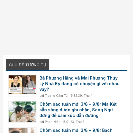
CHỦ ĐỀ TƯƠNG TỰ
Bà Phương Hằng và Mai Phương Thúy
Lý Nhã Kỳ đang có chuyện gì với nhau
vậy?
bởi
Trương Cẩm Tú
,
19:52:39, Thứ 4
Chòm sao tuần mới 3/8 - 9/8: Ma Kết
sẵn sàng được ghi nhận, Song Ngư
đừng để cảm xúc dẫn đường
bởi
Phan Hiền
,
15:01:23, Thứ 2
Chòm sao tuần mới 3/8 - 9/8: Bạch