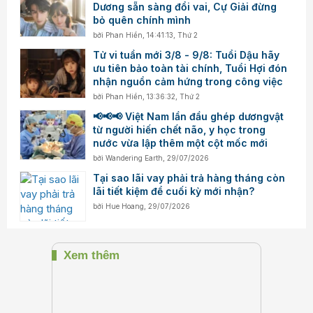
Dương sẵn sàng đổi vai, Cự Giải đừng
bỏ quên chính mình
bởi
Phan Hiền
,
14:41:13, Thứ 2
Tử vi tuần mới 3/8 - 9/8: Tuổi Dậu hãy
ưu tiên bảo toàn tài chính, Tuổi Hợi đón
nhận nguồn cảm hứng trong công việc
bởi
Phan Hiền
,
13:36:32, Thứ 2
📢📢📢 Việt Nam lần đầu ghép dươngvật
từ người hiến chết não, y học trong
nước vừa lập thêm một cột mốc mới
bởi
Wandering Earth
,
29/07/2026
Tại sao lãi vay phải trả hàng tháng còn
lãi tiết kiệm để cuối kỳ mới nhận?
bởi
Hue Hoang
,
29/07/2026