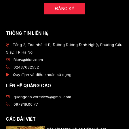
ĐĂNG KÝ
THÔNG TIN LIÊN HỆ
Tầng 2, Tòa nhà HH1, Đường Dương Đình Nghệ, Phường Cầu
Giấy, TP Hà Nội
Bkav@bkav.com
02437632552
Quy định và điều khoản sử dụng
LIÊN HỆ QUẢNG CÁO
quangcao.vnreview@gmail.com
0978.19.00.77
CÁC BÀI VIẾT