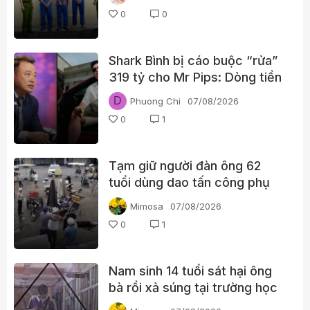
0
0
Shark Bình bị cáo buộc “rửa”
319 tỷ cho Mr Pips: Dòng tiền
đã đi qua Ngân Lượng như thế
D
Phuong Chi
07/08/2026
nào?
0
1
Tạm giữ người đàn ông 62
tuổi dùng dao tấn công phụ
nữ giữa chợ
Mimosa
07/08/2026
0
1
Nam sinh 14 tuổi sát hại ông
bà rồi xả súng tại trường học
Thái Lan