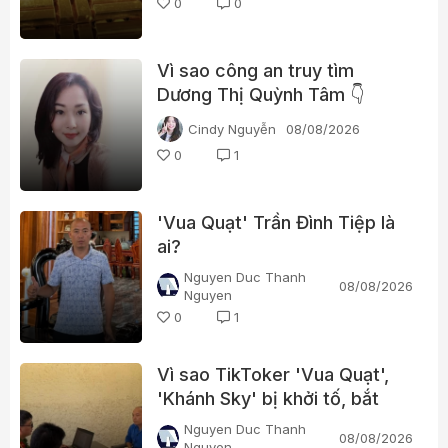
0
0
Vì sao công an truy tìm
Dương Thị Quỳnh Tâm 👇
Cindy Nguyễn
08/08/2026
0
1
'Vua Quạt' Trần Đình Tiệp là
ai?
Nguyen Duc Thanh
08/08/2026
Nguyen
0
1
Vì sao TikToker 'Vua Quạt',
'Khánh Sky' bị khởi tố, bắt
tạm giam?
Nguyen Duc Thanh
08/08/2026
Nguyen