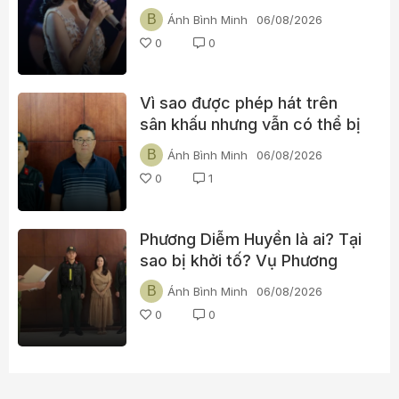
xin những loại bản quyền nào
B
Ánh Bình Minh
06/08/2026
trước khi đăng video?
0
0
Vì sao được phép hát trên
sân khấu nhưng vẫn có thể bị
khởi tố khi đăng YouTube?
B
Ánh Bình Minh
06/08/2026
0
1
Phương Diễm Huyền là ai? Tại
sao bị khởi tố? Vụ Phương
Diễm Huyền gửi thông điệp gì
B
Ánh Bình Minh
06/08/2026
tới hàng nghìn YouTuber Việt
0
0
Nam?