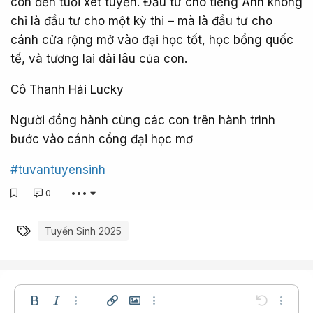
con đến tuổi xét tuyển. Đầu tư cho tiếng Anh không
chỉ là đầu tư cho một kỳ thi – mà là đầu tư cho
cánh cửa rộng mở vào đại học tốt, học bổng quốc
tế, và tương lai dài lâu của con.
Cô Thanh Hải Lucky
Người đồng hành cùng các con trên hành trình
bước vào cánh cổng đại học mơ
#tuvantuyensinh
0
•••
Từ khóa
Tuyển Sinh 2025
Bold
In nghiêng
Thêm tùy chọn…
Chèn liên kết
Chèn hình ảnh
Thêm tùy chọn…
Undo
Thêm t