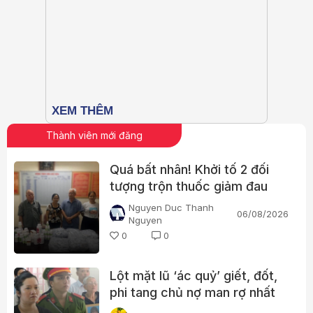
Thành viên mới đăng
Quá bất nhân! Khởi tố 2 đối
tượng trộn thuốc giảm đau
Paracetamol vào thuốc Đông
Nguyen Duc Thanh
06/08/2026
y, nổ chữa bách bệnh
Nguyen
0
0
Lột mặt lũ ‘ác quỷ’ giết, đốt,
phi tang chủ nợ man rợ nhất
trong lịch sử