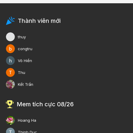
Thành viên mới
thuy
congtru
Võ Hiền
Thu
Kết Trần
Mem tích cực 08/26
Hoang Ha
Thinh Duc