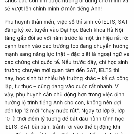
Chúc các con tìm được hướng đi đúng cho mình và
sẽ vượt lên chính mình ở môn tiếng Anh!
Phụ huynh thân mến, việc số thí sinh có IELTS, SAT
đăng ký xét tuyển vào Đại học Bách khoa Hà Nội
tăng gấp đôi so với năm trước là một tín hiệu rất rõ:
cạnh tranh vào các trường top đang chuyển hướng
mạnh sang năng lực thật – đặc biệt là ngoại ngữ và
các chứng chỉ quốc tế. Nếu trước đây, chỉ học sinh
trường chuyên mới quan tâm đến SAT, IELTS thì
nay, học sinh từ nhiều hệ trường khác – kể cả công
lập, tư thục – cũng đang vào cuộc rất nhanh. Vì
vậy, phụ huynh cần chủ động hơn trong việc định
hướng lộ trình tiếng Anh cho con, không nên đợi
đến lớp 12 mới "chạy nước rút". Ngay từ lớp 9, lớp
10 là thời điểm lý tưởng để bắt đầu hành trình học
IELTS, SAT bài bản, tránh rơi vào thế bị động khi