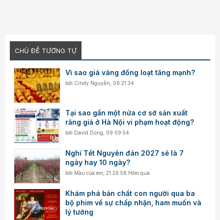
CHỦ ĐỀ TƯƠNG TỰ
Vì sao giá vàng đồng loạt tăng mạnh?
bởi
Cindy Nguyễn
,
09:21:34
Tại sao gần một nửa cơ sở sản xuất
răng giả ở Hà Nội vi phạm hoạt động?
bởi
David Dũng
,
09:09:54
Nghỉ Tết Nguyên đán 2027 sẽ là 7
ngày hay 10 ngày?
bởi
Màu của em
,
21:26:58 Hôm qua
Khám phá bản chất con người qua ba
bộ phim về sự chấp nhận, ham muốn và
lý tưởng