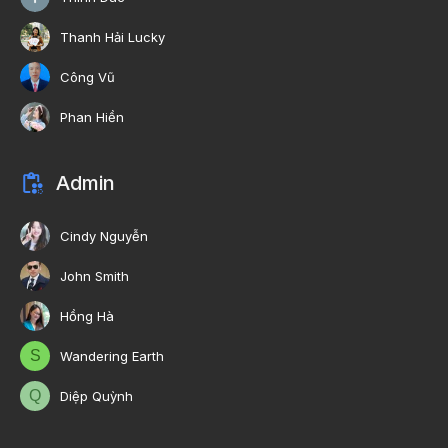
Thanh Hải Lucky
Công Vũ
Phan Hiền
Admin
Cindy Nguyễn
John Smith
Hồng Hà
S
Wandering Earth
Q
Diệp Quỳnh