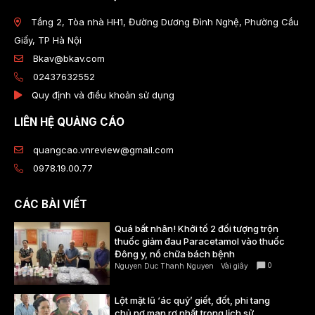
Tầng 2, Tòa nhà HH1, Đường Dương Đình Nghệ, Phường Cầu
Giấy, TP Hà Nội
Bkav@bkav.com
02437632552
Quy định và điều khoản sử dụng
LIÊN HỆ QUẢNG CÁO
quangcao.vnreview@gmail.com
0978.19.00.77
CÁC BÀI VIẾT
Quá bất nhân! Khởi tố 2 đối tượng trộn
thuốc giảm đau Paracetamol vào thuốc
Đông y, nổ chữa bách bệnh
0
Nguyen Duc Thanh Nguyen
Vài giây
Lột mặt lũ ‘ác quỷ’ giết, đốt, phi tang
chủ nợ man rợ nhất trong lịch sử