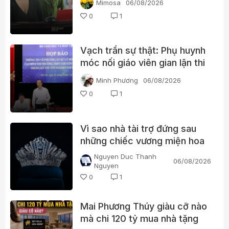
Mimosa
06/08/2026
0
1
Vạch trần sự thật: Phụ huynh
móc nối giáo viên gian lận thi
ở Tuyên Quang
Minh Phương
06/08/2026
0
1
Vì sao nhà tài trợ đứng sau
những chiếc vương miện hoa
hậu bất ngờ thông báo dừng
Nguyen Duc Thanh
06/08/2026
hoạt động?
Nguyen
0
1
Mai Phương Thúy giàu cỡ nào
mà chi 120 tỷ mua nhà tặng