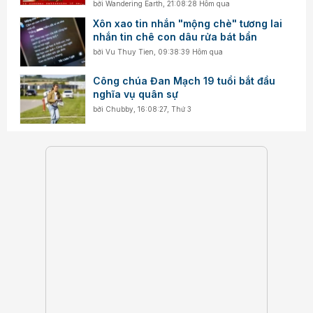
bởi
Wandering Earth
,
21:08:28 Hôm qua
Xôn xao tin nhắn "mộng chè" tương lai
nhắn tin chê con dâu rửa bát bẩn
bởi
Vu Thuy Tien
,
09:38:39 Hôm qua
Công chúa Đan Mạch 19 tuổi bắt đầu
nghĩa vụ quân sự
bởi
Chubby
,
16:08:27, Thứ 3