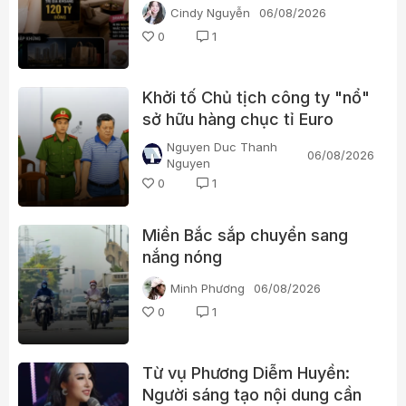
em gái?
Cindy Nguyễn
06/08/2026
0
1
Khởi tố Chủ tịch công ty "nổ"
sở hữu hàng chục tỉ Euro
Nguyen Duc Thanh
06/08/2026
Nguyen
0
1
Miền Bắc sắp chuyển sang
nắng nóng
Minh Phương
06/08/2026
0
1
Từ vụ Phương Diễm Huyền:
Người sáng tạo nội dung cần