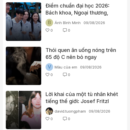
Điểm chuẩn đại học 2026:
Bách khoa, Ngoại thương,
Kinh tế Quốc dân cùng nhiều
B
Ánh Bình Minh
09/08/2026
trường “hot” đã lên điểm
0
0
Thói quen ăn uống nóng trên
65 độ C nên bỏ ngay
V
Màu của em
09/08/2026
0
0
Lời khai của một tù nhân khét
tiếng thế giới: Josef Fritzl
david.tuongpham
09/08/2026
0
0