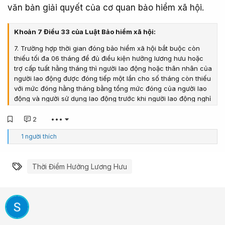
văn bản giải quyết của cơ quan bảo hiểm xã hội.
Khoản 7 Điều 33 của Luật Bảo hiểm xã hội:
7. Trường hợp thời gian đóng bảo hiểm xã hội bắt buộc còn
thiếu tối đa 06 tháng để đủ điều kiện hưởng lương hưu hoặc
trợ cấp tuất hằng tháng thì người lao động hoặc thân nhân của
người lao động được đóng tiếp một lần cho số tháng còn thiếu
với mức đóng hằng tháng bằng tổng mức đóng của người lao
động và người sử dụng lao động trước khi người lao động nghỉ
việc hoặc chết vào quỹ hưu trí và tử tuất. Thời gian đóng tiếp
không được tính là thời gian làm nghề, công việc nặng nhọc,
2
•••
độc hại, nguy hiểm hoặc đặc biệt nặng nhọc, độc hại, nguy
C
1 người thích
hiểm thuộc danh mục nghề, công việc nặng nhọc, độc hại,
ả
nguy hiểm hoặc đặc biệt nặng nhọc, độc hại, nguy hiểm do Bộ
m
trưởng Bộ Lao động - Thương binh và Xã hội ban hành hoặc
x
Từ khóa
Thời Điểm Hưởng Lương Hưu
ú
thời gian làm việc ở vùng có điều kiện kinh tế - xã hội đặc biệt
c
khó khăn.
:
Trường hợp người lao động chấm dứt đóng bảo hiểm xã hội
bắt buộc mà thời gian đóng bảo hiểm xã hội còn thiếu trên 06
tháng để đủ điều kiện hưởng lương hưu thì có quyền đóng tiếp