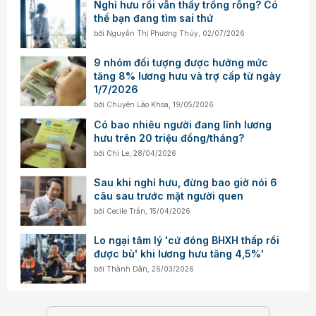
Nghỉ hưu rồi vẫn thấy trống rỗng? Có
thể bạn đang tìm sai thứ
bởi
Nguyễn Thị Phương Thúy
,
02/07/2026
9 nhóm đối tượng được hưởng mức
tăng 8% lương hưu và trợ cấp từ ngày
1/7/2026
bởi
Chuyên Lão Khoa
,
19/05/2026
Có bao nhiêu người đang lĩnh lương
hưu trên 20 triệu đồng/tháng?
bởi
Chi Le
,
28/04/2026
Sau khi nghỉ hưu, đừng bao giờ nói 6
câu sau trước mặt người quen
bởi
Cecile Trần
,
15/04/2026
Lo ngại tâm lý 'cứ đóng BHXH thấp rồi
được bù' khi lương hưu tăng 4,5%'
bởi
Thành Dân
,
26/03/2026