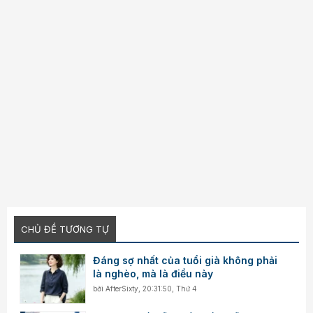
CHỦ ĐỀ TƯƠNG TỰ
Đáng sợ nhất của tuổi già không phải
là nghèo, mà là điều này
bởi
AfterSixty
,
20:31:50, Thứ 4