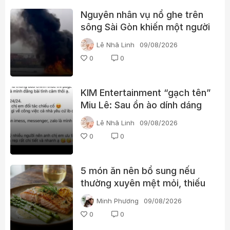
Nguyên nhân vụ nổ ghe trên
sông Sài Gòn khiến một người
phụ nữ tử vong
Lê Nhã Linh
09/08/2026
0
0
KIM Entertainment “gạch tên”
Miu Lê: Sau ồn ào dính dáng
ma túy, vị trí của nữ ca sĩ
Lê Nhã Linh
09/08/2026
thay đổi thế nào?
0
0
5 món ăn nên bổ sung nếu
thường xuyên mệt mỏi, thiếu
năng lượng
Minh Phương
09/08/2026
0
0