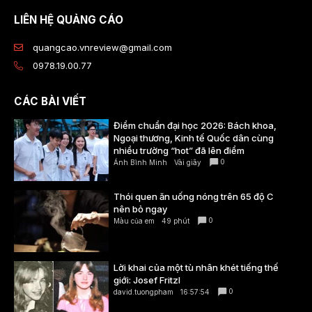
LIÊN HỆ QUẢNG CÁO
quangcao.vnreview@gmail.com
0978.19.00.77
CÁC BÀI VIẾT
Điểm chuẩn đại học 2026: Bách khoa,
Ngoại thương, Kinh tế Quốc dân cùng
nhiều trường “hot” đã lên điểm
0
Ánh Bình Minh
Vài giây
Thói quen ăn uống nóng trên 65 độ C
nên bỏ ngay
0
Màu của em
49 phút
Lời khai của một tù nhân khét tiếng thế
giới: Josef Fritzl
0
david.tuongpham
16:57:54