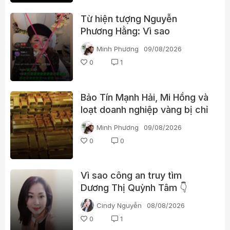
Từ hiện tượng Nguyễn
Phương Hằng: Vì sao
livestream càng gây tranh cãi
Minh Phương
09/08/2026
càng dễ “bùng nổ”?
0
1
Bảo Tín Mạnh Hải, Mi Hồng và
loạt doanh nghiệp vàng bị chỉ
ra nhiều vi phạm
Minh Phương
09/08/2026
0
0
Vì sao công an truy tìm
Dương Thị Quỳnh Tâm 👇
Cindy Nguyễn
08/08/2026
0
1