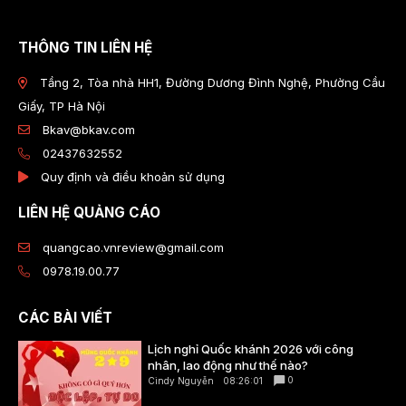
THÔNG TIN LIÊN HỆ
Tầng 2, Tòa nhà HH1, Đường Dương Đình Nghệ, Phường Cầu
Giấy, TP Hà Nội
Bkav@bkav.com
02437632552
Quy định và điều khoản sử dụng
LIÊN HỆ QUẢNG CÁO
quangcao.vnreview@gmail.com
0978.19.00.77
CÁC BÀI VIẾT
Lịch nghỉ Quốc khánh 2026 với công
nhân, lao động như thế nào?
0
Cindy Nguyễn
08:26:01