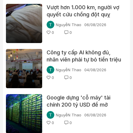
Vượt hơn 1.000 km, người vợ
quyết cứu chồng đột quỵ
NguyễN Thao
06/08/2026
0
0
Công ty cấp AI không đủ,
nhân viên phải tự bỏ tiền triệu
mỗi tháng
NguyễN Thao
04/08/2026
0
0
Google dựng 'cỗ máy' tài
chính 200 tỷ USD để mở
đường cho chip AI, thách
NguyễN Thao
06/08/2026
thức Nvidia
0
0