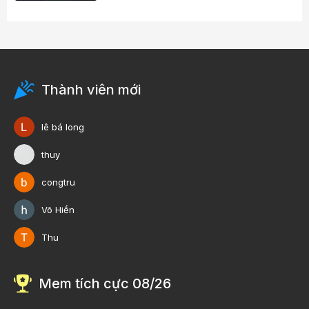
Thành viên mới
lê bá long
thuy
congtru
Võ Hiền
Thu
Mem tích cực 08/26