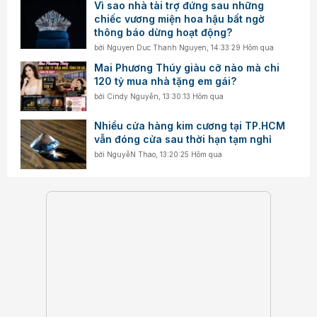
Vì sao nhà tài trợ đứng sau những
chiếc vương miện hoa hậu bất ngờ
thông báo dừng hoạt động?
bởi
Nguyen Duc Thanh Nguyen
,
14:33:29 Hôm qua
Mai Phương Thúy giàu cỡ nào mà chi
120 tỷ mua nhà tặng em gái?
bởi
Cindy Nguyễn
,
13:30:13 Hôm qua
Nhiều cửa hàng kim cương tại TP.HCM
vẫn đóng cửa sau thời hạn tạm nghỉ
bởi
NguyễN Thao
,
13:20:25 Hôm qua