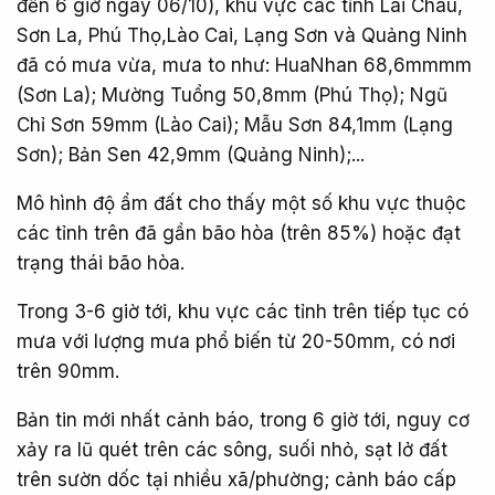
đến 6 giờ ngày 06/10), khu vực các tỉnh Lai Châu,
Sơn La, Phú Thọ,Lào Cai, Lạng Sơn và Quảng Ninh
đã có mưa vừa, mưa to như: HuaNhan 68,6mmmm
(Sơn La); Mường Tuổng 50,8mm (Phú Thọ); Ngũ
Chỉ Sơn 59mm (Lào Cai); Mẫu Sơn 84,1mm (Lạng
Sơn); Bản Sen 42,9mm (Quảng Ninh);...
Mô hình độ ẩm đất cho thấy một số khu vực thuộc
các tỉnh trên đã gần bão hòa (trên 85%) hoặc đạt
trạng thái bão hòa.
Trong 3-6 giờ tới, khu vực các tỉnh trên tiếp tục có
mưa với lượng mưa phổ biến từ 20-50mm, có nơi
trên 90mm.
Bản tin mới nhất cảnh báo, trong 6 giờ tới, nguy cơ
xảy ra lũ quét trên các sông, suối nhỏ, sạt lở đất
trên sườn dốc tại nhiều xã/phường; cảnh báo cấp