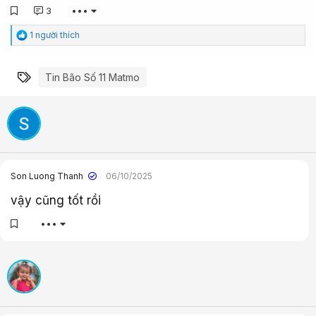
3
•••
C
1 người thích
ả
m
x
Từ khóa
Tin Bão Số 11 Matmo
ú
c
:
Son Luong Thanh
06/10/2025
vậy cũng tốt rồi
•••