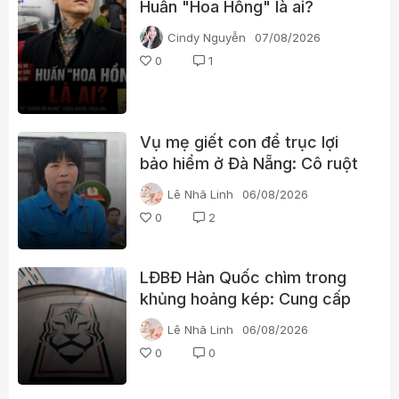
Huấn "Hoa Hồng" là ai?
Cindy Nguyễn
07/08/2026
0
1
Vụ mẹ giết con để trục lợi
bảo hiểm ở Đà Nẵng: Cô ruột
phát hiện dấu hiệu bất thường
Lê Nhã Linh
06/08/2026
0
2
LĐBĐ Hàn Quốc chìm trong
khủng hoảng kép: Cung cấp
gái gọi cho trọng tài, cảnh sát
Lê Nhã Linh
06/08/2026
đột kích trụ sở
0
0