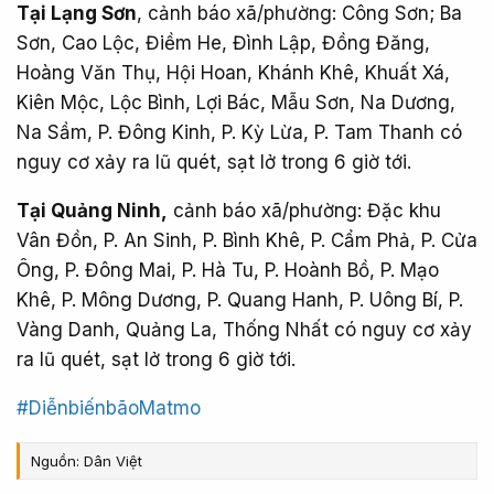
Tại Lạng Sơn
, cảnh báo xã/phường: Công Sơn; Ba
Sơn, Cao Lộc, Điềm He, Đình Lập, Đồng Đăng,
Hoàng Văn Thụ, Hội Hoan, Khánh Khê, Khuất Xá,
Kiên Mộc, Lộc Bình, Lợi Bác, Mẫu Sơn, Na Dương,
Na Sầm, P. Đông Kinh, P. Kỳ Lừa, P. Tam Thanh có
nguy cơ xảy ra lũ quét, sạt lở trong 6 giờ tới.
Tại Quảng Ninh,
cảnh báo xã/phường: Đặc khu
Vân Đồn, P. An Sinh, P. Bình Khê, P. Cẩm Phả, P. Cửa
Ông, P. Đông Mai, P. Hà Tu, P. Hoành Bồ, P. Mạo
Khê, P. Mông Dương, P. Quang Hanh, P. Uông Bí, P.
Vàng Danh, Quảng La, Thống Nhất có nguy cơ xảy
ra lũ quét, sạt lở trong 6 giờ tới.
#DiễnbiếnbãoMatmo
Nguồn: Dân Việt