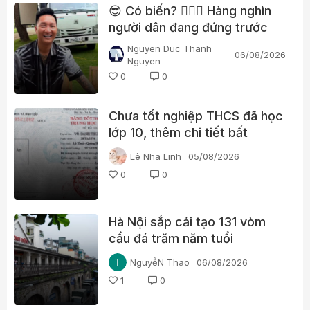
😎 Có biến? 👮🏻‍♂️ Hàng nghìn
người dân đang đứng trước
nhà Huấn “hoa hồng”?
Nguyen Duc Thanh
06/08/2026
Nguyen
0
0
Chưa tốt nghiệp THCS đã học
lớp 10, thêm chi tiết bất
thường trong học bạ một lãnh
Lê Nhã Linh
05/08/2026
đạo xã ở Quảng Trị
0
0
Hà Nội sắp cải tạo 131 vòm
cầu đá trăm năm tuổi
NguyễN Thao
06/08/2026
1
0