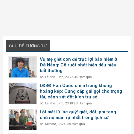
CHỦ ĐỀ TƯƠNG TỰ
Vụ mẹ giết con để trục lợi bảo hiểm ở
Đà Nẵng: Cô ruột phát hiện dấu hiệu
bất thường
bởi
Lê Nhã Linh
,
23:23:35 Hôm qua
LĐBĐ Hàn Quốc chìm trong khủng
hoảng kép: Cung cấp gái gọi cho trọng
tài, cảnh sát đột kích trụ sở
bởi
Lê Nhã Linh
,
23:10:28 Hôm qua
Lột mặt lũ ‘ác quỷ’ giết, đốt, phi tang
chủ nợ man rợ nhất trong lịch sử
bởi
Mimosa
,
17:24:08 Hôm qua