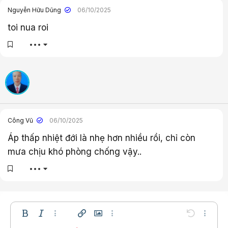
Nguyễn Hữu Dũng
06/10/2025
toi nua roi
•••
Công Vũ
06/10/2025
Áp thấp nhiệt đới là nhẹ hơn nhiều rồi, chỉ còn
mưa chịu khó phòng chống vậy..
•••
Bold
In nghiêng
Thêm tùy chọn…
Chèn liên kết
Chèn hình ảnh
Thêm tùy chọn…
Undo
Thêm t