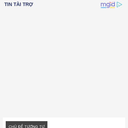
22
Times New Roman
26
Trebuchet MS
Verdana
CHỦ ĐỀ TƯƠNG TỰ