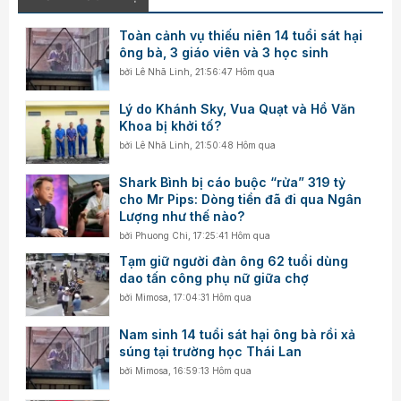
Toàn cảnh vụ thiếu niên 14 tuổi sát hại
ông bà, 3 giáo viên và 3 học sinh
bởi
Lê Nhã Linh
,
21:56:47 Hôm qua
Lý do Khánh Sky, Vua Quạt và Hồ Văn
Khoa bị khởi tố?
bởi
Lê Nhã Linh
,
21:50:48 Hôm qua
Shark Bình bị cáo buộc “rửa” 319 tỷ
cho Mr Pips: Dòng tiền đã đi qua Ngân
Lượng như thế nào?
bởi
Phuong Chi
,
17:25:41 Hôm qua
Tạm giữ người đàn ông 62 tuổi dùng
dao tấn công phụ nữ giữa chợ
bởi
Mimosa
,
17:04:31 Hôm qua
Nam sinh 14 tuổi sát hại ông bà rồi xả
súng tại trường học Thái Lan
bởi
Mimosa
,
16:59:13 Hôm qua