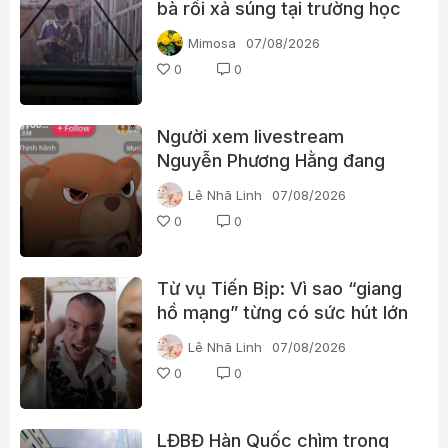
bà rồi xả súng tại trường học
Thái Lan
Mimosa
07/08/2026
0
0
Người xem livestream
Nguyễn Phương Hằng đang
tìm kiếm điều gì?
Lê Nhã Linh
07/08/2026
0
0
Từ vụ Tiến Bịp: Vì sao “giang
hồ mạng” từng có sức hút lớn
với người xem?
Lê Nhã Linh
07/08/2026
0
0
LĐBĐ Hàn Quốc chìm trong