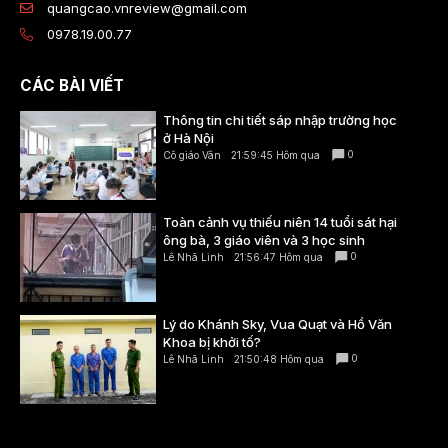
quangcao.vnreview@gmail.com
0978.19.00.77
CÁC BÀI VIẾT
Thông tin chi tiết sáp nhập trường học
ở Hà Nội
0
Cô giáo Vân
21:59:45 Hôm qua
Toàn cảnh vụ thiếu niên 14 tuổi sát hại
ông bà, 3 giáo viên và 3 học sinh
0
Lê Nhã Linh
21:56:47 Hôm qua
Lý do Khánh Sky, Vua Quạt và Hồ Văn
Khoa bị khởi tố?
0
Lê Nhã Linh
21:50:48 Hôm qua