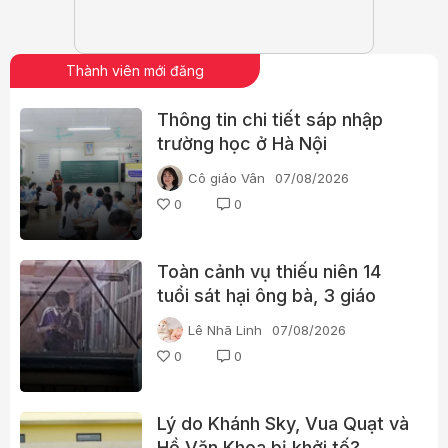
Thành viên mới đăng
Thông tin chi tiết sáp nhập
trường học ở Hà Nội
Cô giáo Vân
07/08/2026
0
0
Toàn cảnh vụ thiếu niên 14
tuổi sát hại ông bà, 3 giáo
viên và 3 học sinh
Lê Nhã Linh
07/08/2026
0
0
Lý do Khánh Sky, Vua Quạt và
Hồ Văn Khoa bị khởi tố?