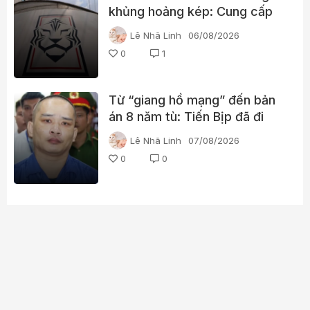
khủng hoảng kép: Cung cấp
gái gọi cho trọng tài, cảnh sát
Lê Nhã Linh
06/08/2026
đột kích trụ sở
0
1
Từ “giang hồ mạng” đến bản
án 8 năm tù: Tiến Bịp đã đi
qua những gì?
Lê Nhã Linh
07/08/2026
0
0