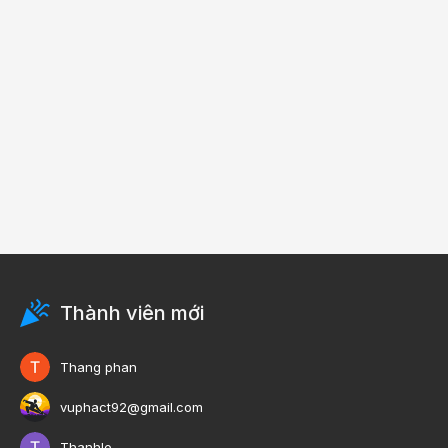
Thành viên mới
Thang phan
vuphact92@gmail.com
Thanhle