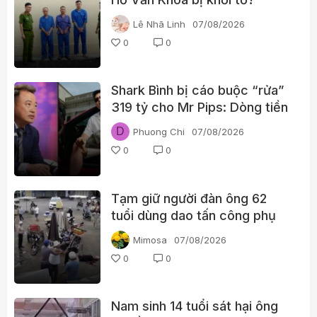
Lê Nhã Linh
07/08/2026
0
0
Shark Bình bị cáo buộc “rửa”
319 tỷ cho Mr Pips: Dòng tiền
đã đi qua Ngân Lượng như thế
D
Phuong Chi
07/08/2026
nào?
0
0
Tạm giữ người đàn ông 62
tuổi dùng dao tấn công phụ
nữ giữa chợ
Mimosa
07/08/2026
0
0
Nam sinh 14 tuổi sát hại ông