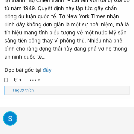
lại thành “Bộ Chiến tranh” – cái tên vốn đã bị xóa bỏ
từ năm 1949. Quyết định này lập tức gây chấn
động dư luận quốc tế. Tờ New York Times nhận
định đây không đơn giản là một sự hoài niệm, mà là
tín hiệu mang tính biểu tượng về một nước Mỹ sẵn
sàng tiến công thay vì phòng thủ. Nhiều nhà phê
bình cho rằng động thái này đang phá vỡ hệ thống
an ninh quốc tế...
Đọc bài gốc tại
đây
1
•••
C
1 người thích
ả
m
x
ú
c
: