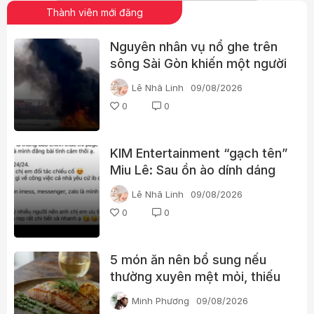
Thành viên mới đăng
Nguyên nhân vụ nổ ghe trên
sông Sài Gòn khiến một người
phụ nữ tử vong
Lê Nhã Linh
09/08/2026
0
0
KIM Entertainment “gạch tên”
Miu Lê: Sau ồn ào dính dáng
ma túy, vị trí của nữ ca sĩ
Lê Nhã Linh
09/08/2026
thay đổi thế nào?
0
0
5 món ăn nên bổ sung nếu
thường xuyên mệt mỏi, thiếu
năng lượng
Minh Phương
09/08/2026