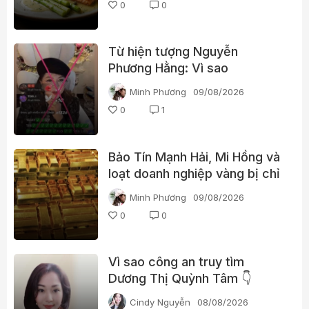
0
0
Từ hiện tượng Nguyễn
Phương Hằng: Vì sao
livestream càng gây tranh cãi
Minh Phương
09/08/2026
càng dễ “bùng nổ”?
0
1
Bảo Tín Mạnh Hải, Mi Hồng và
loạt doanh nghiệp vàng bị chỉ
ra nhiều vi phạm
Minh Phương
09/08/2026
0
0
Vì sao công an truy tìm
Dương Thị Quỳnh Tâm 👇
Cindy Nguyễn
08/08/2026