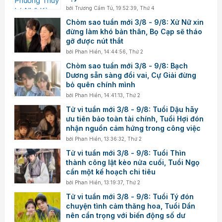
bởi
Trương Cẩm Tú
,
19:52:39, Thứ 4
Chòm sao tuần mới 3/8 - 9/8: Xử Nữ xin
đừng làm khó bản thân, Bọ Cạp sẽ tháo
gỡ được nút thắt
bởi
Phan Hiền
,
14:44:56, Thứ 2
Chòm sao tuần mới 3/8 - 9/8: Bạch
Dương sẵn sàng đổi vai, Cự Giải đừng
bỏ quên chính mình
bởi
Phan Hiền
,
14:41:13, Thứ 2
Tử vi tuần mới 3/8 - 9/8: Tuổi Dậu hãy
ưu tiên bảo toàn tài chính, Tuổi Hợi đón
nhận nguồn cảm hứng trong công việc
bởi
Phan Hiền
,
13:36:32, Thứ 2
Tử vi tuần mới 3/8 - 9/8: Tuổi Thìn
thành công lật kèo nửa cuối, Tuổi Ngọ
cần một kế hoạch chi tiêu
bởi
Phan Hiền
,
13:19:37, Thứ 2
Tử vi tuần mới 3/8 - 9/8: Tuổi Tý đón
chuyện tình cảm thăng hoa, Tuổi Dần
nên cẩn trọng với biến động số dư