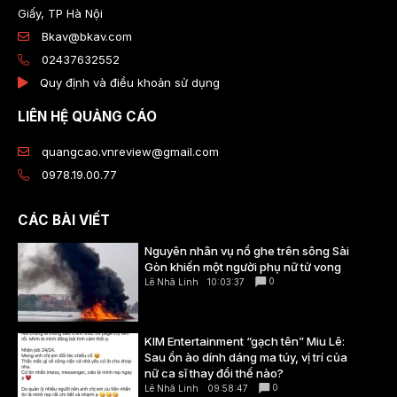
Giấy, TP Hà Nội
Bkav@bkav.com
02437632552
Quy định và điều khoản sử dụng
LIÊN HỆ QUẢNG CÁO
quangcao.vnreview@gmail.com
0978.19.00.77
CÁC BÀI VIẾT
Nguyên nhân vụ nổ ghe trên sông Sài
Gòn khiến một người phụ nữ tử vong
0
Lê Nhã Linh
10:03:37
KIM Entertainment “gạch tên” Miu Lê:
Sau ồn ào dính dáng ma túy, vị trí của
nữ ca sĩ thay đổi thế nào?
0
Lê Nhã Linh
09:58:47