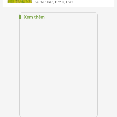
bởi
Phan Hiền
,
13:12:17, Thứ 2