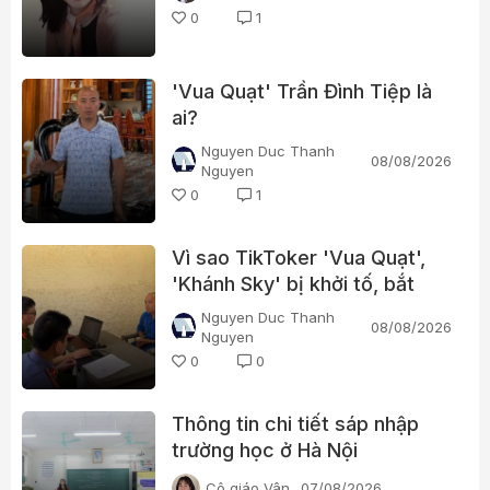
0
1
'Vua Quạt' Trần Đình Tiệp là
ai?
Nguyen Duc Thanh
08/08/2026
Nguyen
0
1
Vì sao TikToker 'Vua Quạt',
'Khánh Sky' bị khởi tố, bắt
tạm giam?
Nguyen Duc Thanh
08/08/2026
Nguyen
0
0
Thông tin chi tiết sáp nhập
trường học ở Hà Nội
Cô giáo Vân
07/08/2026