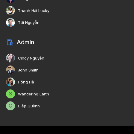
Thanh Hải Lucky
Tới Nguyễn
Admin
Cindy Nguyễn
John Smith
Hồng Hà
S
Wandering Earth
Q
Diệp Quỳnh