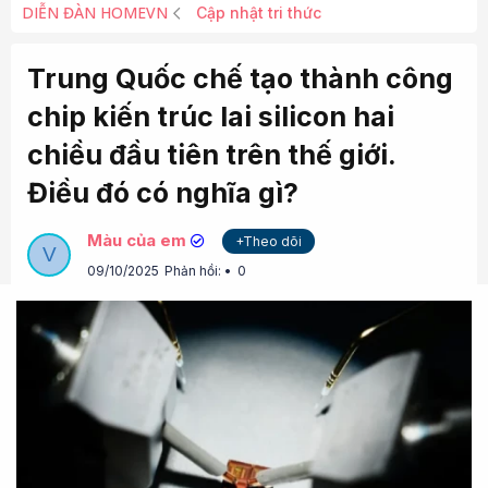
DIỄN ĐÀN HOMEVN
Cập nhật tri thức
Trung Quốc chế tạo thành công
chip kiến trúc lai silicon hai
chiều đầu tiên trên thế giới.
Điều đó có nghĩa gì?
Màu của em
+Theo dõi
V
09/10/2025
Phản hồi:
0