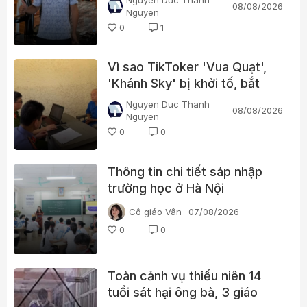
Nguyen Duc Thanh
08/08/2026
Nguyen
0
1
Vì sao TikToker 'Vua Quạt',
'Khánh Sky' bị khởi tố, bắt
tạm giam?
Nguyen Duc Thanh
08/08/2026
Nguyen
0
0
Thông tin chi tiết sáp nhập
trường học ở Hà Nội
Cô giáo Vân
07/08/2026
0
0
Toàn cảnh vụ thiếu niên 14
tuổi sát hại ông bà, 3 giáo