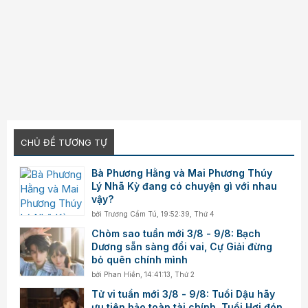
CHỦ ĐỀ TƯƠNG TỰ
Bà Phương Hằng và Mai Phương Thúy
Lý Nhã Kỳ đang có chuyện gì với nhau
vậy?
bởi
Trương Cẩm Tú
,
19:52:39, Thứ 4
Chòm sao tuần mới 3/8 - 9/8: Bạch
Dương sẵn sàng đổi vai, Cự Giải đừng
bỏ quên chính mình
bởi
Phan Hiền
,
14:41:13, Thứ 2
Tử vi tuần mới 3/8 - 9/8: Tuổi Dậu hãy
ưu tiên bảo toàn tài chính, Tuổi Hợi đón