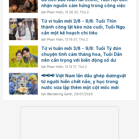
nhận nguồn cảm hứng trong công việc
bởi
Phan Hiền
,
13:36:32, Thứ 2
Tử vi tuần mới 3/8 - 9/8: Tuổi Thìn
thành công lật kèo nửa cuối, Tuổi Ngọ
cần một kế hoạch chi tiêu
bởi
Phan Hiền
,
13:19:37, Thứ 2
Tử vi tuần mới 3/8 - 9/8: Tuổi Tý đón
chuyện tình cảm thăng hoa, Tuổi Dần
nên cẩn trọng với biến động số dư
bởi
Phan Hiền
,
13:12:17, Thứ 2
📢📢📢 Việt Nam lần đầu ghép dươngvật
từ người hiến chết não, y học trong
nước vừa lập thêm một cột mốc mới
bởi
Wandering Earth
,
29/07/2026