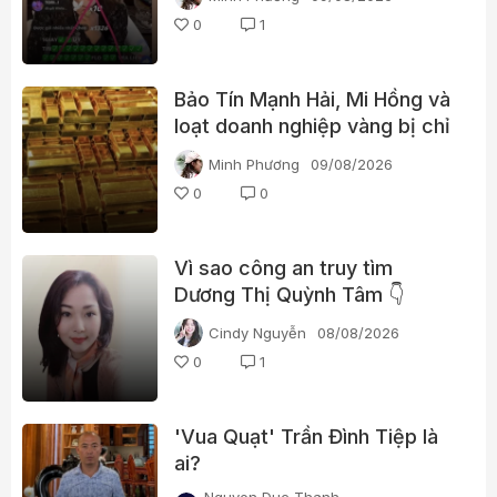
càng dễ “bùng nổ”?
0
1
Bảo Tín Mạnh Hải, Mi Hồng và
loạt doanh nghiệp vàng bị chỉ
ra nhiều vi phạm
Minh Phương
09/08/2026
0
0
Vì sao công an truy tìm
Dương Thị Quỳnh Tâm 👇
Cindy Nguyễn
08/08/2026
0
1
'Vua Quạt' Trần Đình Tiệp là
ai?