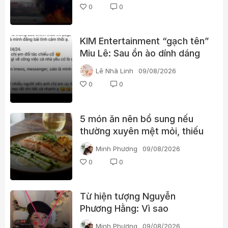
0
0
KIM Entertainment “gạch tên”
Miu Lê: Sau ồn ào dính dáng
ma túy, vị trí của nữ ca sĩ
Lê Nhã Linh
09/08/2026
thay đổi thế nào?
0
0
5 món ăn nên bổ sung nếu
thường xuyên mệt mỏi, thiếu
năng lượng
Minh Phương
09/08/2026
0
0
Từ hiện tượng Nguyễn
Phương Hằng: Vì sao
livestream càng gây tranh cãi
Minh Phương
09/08/2026