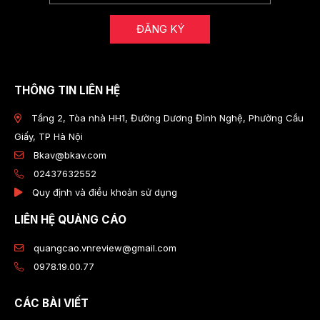
ĐĂNG KÝ
THÔNG TIN LIÊN HỆ
Tầng 2, Tòa nhà HH1, Đường Dương Đình Nghệ, Phường Cầu
Giấy, TP Hà Nội
Bkav@bkav.com
02437632552
Quy định và điều khoản sử dụng
LIÊN HỆ QUẢNG CÁO
quangcao.vnreview@gmail.com
0978.19.00.77
CÁC BÀI VIẾT