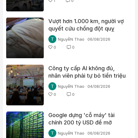
1
0
Vượt hơn 1.000 km, người vợ
quyết cứu chồng đột quỵ
NguyễN Thao
06/08/2026
0
0
Công ty cấp AI không đủ,
nhân viên phải tự bỏ tiền triệu
mỗi tháng
NguyễN Thao
04/08/2026
0
0
Google dựng 'cỗ máy' tài
chính 200 tỷ USD để mở
đường cho chip AI, thách
NguyễN Thao
06/08/2026
thức Nvidia