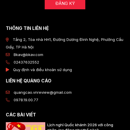
ĐĂNG KÝ
THÔNG TIN LIÊN HỆ
Tầng 2, Tòa nhà HH1, Đường Dương Đình Nghệ, Phường Cầu
Giấy, TP Hà Nội
Bkav@bkav.com
02437632552
Quy định và điều khoản sử dụng
LIÊN HỆ QUẢNG CÁO
quangcao.vnreview@gmail.com
0978.19.00.77
CÁC BÀI VIẾT
Lịch nghỉ Quốc khánh 2026 với công