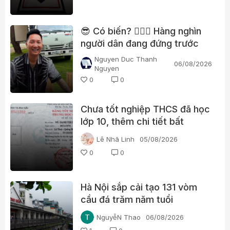
😎 Có biến? 👮🏻‍♂️ Hàng nghìn
người dân đang đứng trước
nhà Huấn “hoa hồng”?
Nguyen Duc Thanh
06/08/2026
Nguyen
0
0
Chưa tốt nghiệp THCS đã học
lớp 10, thêm chi tiết bất
thường trong học bạ một lãnh
Lê Nhã Linh
05/08/2026
đạo xã ở Quảng Trị
0
0
Hà Nội sắp cải tạo 131 vòm
cầu đá trăm năm tuổi
NguyễN Thao
06/08/2026