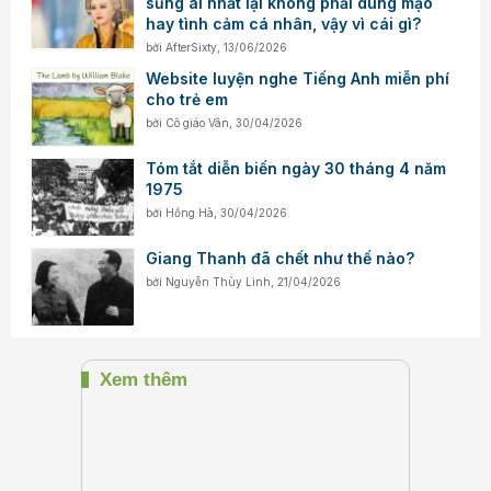
sủng ái nhất lại không phải dung mạo
hay tình cảm cá nhân, vậy vì cái gì?
bởi
AfterSixty
,
13/06/2026
Website luyện nghe Tiếng Anh miễn phí
cho trẻ em
bởi
Cô giáo Vân
,
30/04/2026
Tóm tắt diễn biến ngày 30 tháng 4 năm
1975
bởi
Hồng Hà
,
30/04/2026
Giang Thanh đã chết như thế nào?
bởi
Nguyễn Thùy Linh
,
21/04/2026