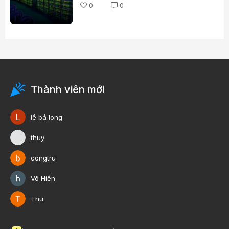
0
0
Thành viên mới
lê bá long
thuy
congtru
Võ Hiền
Thu