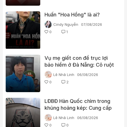
Huấn "Hoa Hồng" là ai?
Cindy Nguyễn
07/08/2026
0
1
Vụ mẹ giết con để trục lợi
bảo hiểm ở Đà Nẵng: Cô ruột
phát hiện dấu hiệu bất thường
Lê Nhã Linh
06/08/2026
0
2
LĐBĐ Hàn Quốc chìm trong
khủng hoảng kép: Cung cấp
gái gọi cho trọng tài, cảnh sát
Lê Nhã Linh
06/08/2026
đột kích trụ sở
0
0