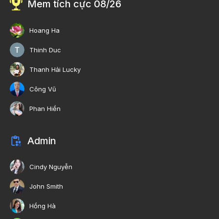
Mem tích cực 08/26
Hoang Ha
Thinh Duc
Thanh Hải Lucky
Công Vũ
Phan Hiền
Admin
Cindy Nguyễn
John Smith
Hồng Hà