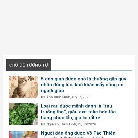
CHỦ ĐỀ TƯƠNG TỰ
5 con giáp được cho là thường gặp quý
nhân đúng lúc, khó khăn mấy cũng có
người giúp
bởi
Ánh Bình Minh
,
07/07/2026
Loại rau được mệnh danh là "rau
trường thọ", giàu axit folic hơn táo
hàng chục lần, giá lại rất rẻ
bởi
Nguyễn Thùy Linh
,
19/06/2026
Người đàn ông được Võ Tắc Thiên