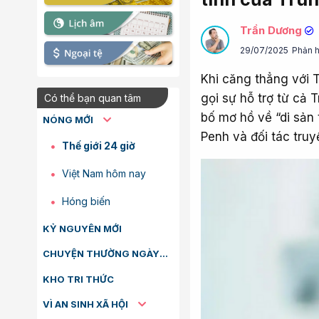
Trần Dương
29/07/2025
Phản h
Khi căng thẳng với 
gọi sự hỗ trợ từ cả
Có thể bạn quan tâm
bố mơ hồ về “di sản
NÓNG MỚI
Penh và đối tác truy
Thế giới 24 giờ
Việt Nam hôm nay
Hóng biến
KỶ NGUYÊN MỚI
CHUYỆN THƯỜNG NGÀY
KHO TRI THỨC
VÌ AN SINH XÃ HỘI