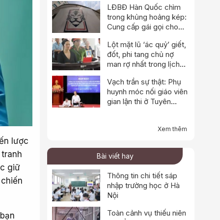
LĐBĐ Hàn Quốc chìm
trong khủng hoảng kép:
Cung cấp gái gọi cho
trọng tài, cảnh sát đột
Lột mặt lũ ‘ác quỷ’ giết,
kích trụ sở
đốt, phi tang chủ nợ
man rợ nhất trong lịch
sử
Vạch trần sự thật: Phụ
huynh móc nối giáo viên
gian lận thi ở Tuyên
Quang
Xem thêm
ến lược
 tranh
Bài viết hay
ốc giữ
Thông tin chi tiết sáp
 chiến
nhập trường học ở Hà
Nội
Toàn cảnh vụ thiếu niên
 bạn