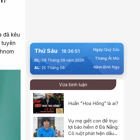
a đã kêu
 tuyên
Ngày:
Quý Sửu
Thứ Sáu
 Phnom
18:36:52
Tháng:
Ất Mùi
DL:
08 Tháng 08 năm 2026
Năm:
Bính Ngọ
AL:
25 Tháng 06
Vừa bình luận
Huấn "Hoa Hồng" là ai?
Vụ mẹ giết con để trục
lợi bảo hiểm ở Đà Nẵng:
Cô ruột phát hiện dấu
hiệu bất thường