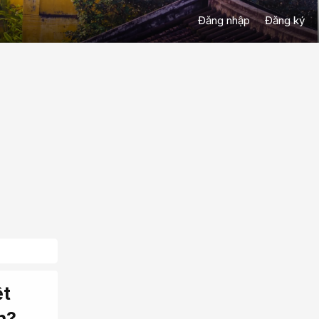
Đăng nhập
Đăng ký
ệt
n?