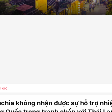
4 giờ
chia không nhận được sự hỗ trợ nhi
g Quốc trong tranh chấp với Thái La