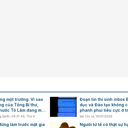
ng một trường: Vì sao
Đoạn tin thí sinh inbox 
ng của Tổng Bí thư,
dục và Đào tạo không c
 nước Tô Lâm đang mở
phanh phui tiêu cực ở 
uộc cách mạng quản trị
THPT Lê Trực (Quảng Tr
g Earth
,
08:37:49, Thứ 4
bởi
Chi Le
,
19/07/2026
?
đừng làm trước mặt gia
Người tử tế có thật sự h