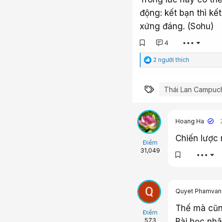
động: kết bạn thì k
xứng đáng. (Sohu)
4
•••
C
2 người thích
ả
m
x
Từ khóa
Thái Lan Campuc
ú
c
:
Hoang Ha
Chiến lược 
Điểm
31,049
•••
Quyet Phamvan
Thế mà cũng
Điểm
Bài học nhã
573