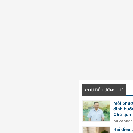
CHỦ ĐỀ TƯƠNG TỰ
Mỗi phườ
định hướ
Chủ tịch
ra một c
bởi
Wanderin
giáo dục
Hai điều 