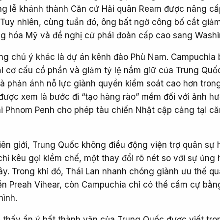
ong lễ khánh thành Căn cứ Hải quân Ream được nâng cấ
. Tuy nhiên, cùng tuần đó, ông bất ngờ công bố cắt giả
ng hóa Mỹ và đề nghị cử phái đoàn cấp cao sang Washi
ng chú ý khác là dự án kênh đào Phù Nam. Campuchia 
i cơ cấu cổ phần và giảm tỷ lệ nắm giữ của Trung Quố
là phản ánh nỗ lực giành quyền kiểm soát cao hơn tron
 được xem là bước đi “tạo hàng rào” mềm đối với ảnh h
khi Phnom Penh cho phép tàu chiến Nhật cập cảng tại c
ên giới, Trung Quốc không điều động viện trợ quân sự 
ỉ kêu gọi kiềm chế, một thay đổi rõ nét so với sự ủng 
ây. Trong khi đó, Thái Lan nhanh chóng giành ưu thế q
ền Preah Vihear, còn Campuchia chỉ có thể cầm cự bằn
hình.
ể thấy ẩn ý bất thành văn của Trung Quốc được viết tr