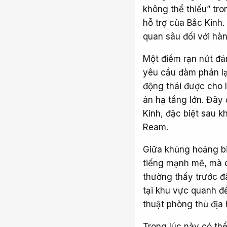
không thể thiếu” tr
hỗ trợ của Bắc Kinh
quan sâu đối với hà
Một điểm rạn nứt đá
yêu cầu đàm phán lạ
động thái được cho 
án hạ tầng lớn. Đây
Kinh, đặc biệt sau 
Ream.
Giữa khủng hoảng bi
tiếng mạnh mẽ, mà ch
thường thấy trước đ
tại khu vực quanh đ
thuật phòng thủ địa 
Trong lúc này có th