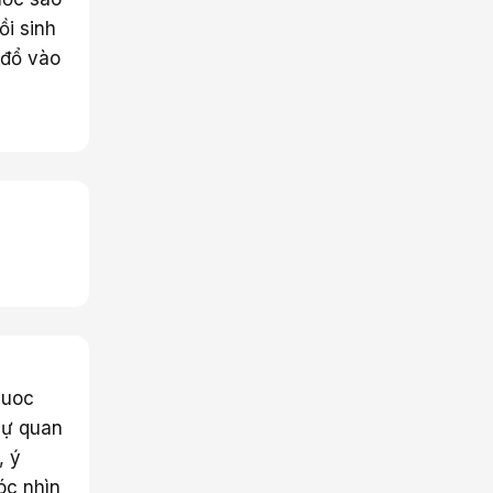
ồi sinh
 đổ vào
quoc
sự quan
, ý
óc nhìn