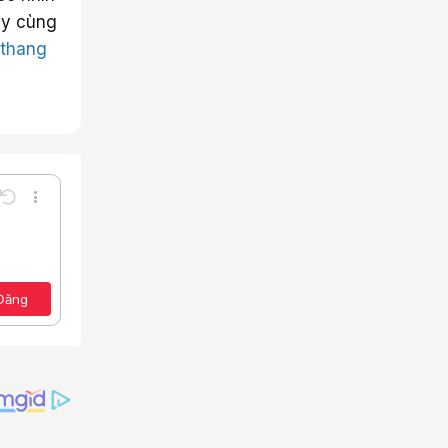
ãy cùng
.
thang
Undo
Thêm tùy chọn…
Lưu nháp
e
a định dạng
Toggle BB code
Xóa bản thảo
ảo
Đăng