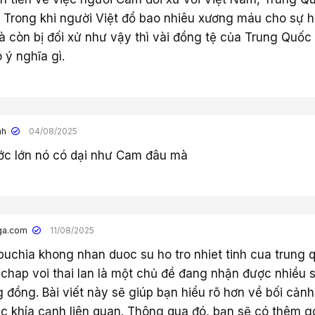
 Trong khi người Việt đổ bao nhiêu xương máu cho sự h
còn bị đối xử như vậy thì vài đồng tệ của Trung Quốc
ý nghĩa gì.
nh
04/08/2025
ớc lớn nó có dại như Cam đâu mà
ga.com
11/08/2025
uchia khong nhan duoc su ho tro nhiet tinh cua trung 
 chap voi thai lan là một chủ đề đang nhận được nhiều 
 đồng. Bài viết này sẽ giúp bạn hiểu rõ hơn về bối cảnh
c khía cạnh liên quan. Thông qua đó, bạn sẽ có thêm g