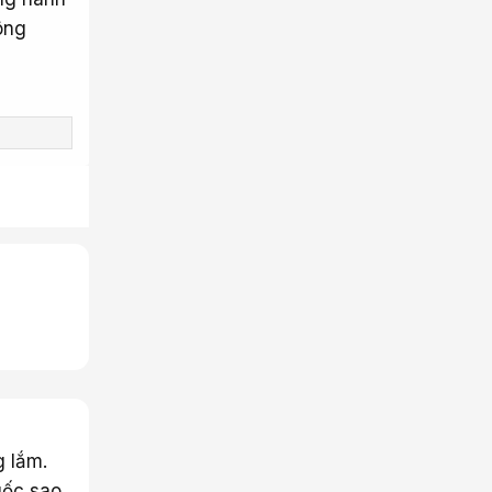
ông
g lắm.
uốc sao