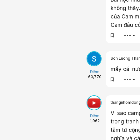
không thấy.
của Cam mà 
Cam đâu có 
•••
Son Luong Tha
mấy cái nư
Điểm
60,770
•••
thangnhomdon
Vi sao camp
Điểm
trong tranh
1,962
tâm từ cộng
nghĩa và cá