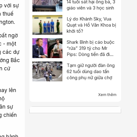
14 tuổi sát hại ông bà, 3
p với sự
giáo viên và 3 học sinh
m thuế
Lý do Khánh Sky, Vua
ngton.
Quạt và Hồ Văn Khoa bị
khởi tố?
bất ngờ
Shark Bình bị cáo buộc
c - một
“rửa” 319 tỷ cho Mr
g các dự
Pips: Dòng tiền đã đi
ưởng Bắc
qua Ngân Lượng như thế
Tạm giữ người đàn ông
nào?
ăn cứ
62 tuổi dùng dao tấn
công phụ nữ giữa chợ
hay lên
Xem thêm
hộ
uân sự
g chiến
ong hành