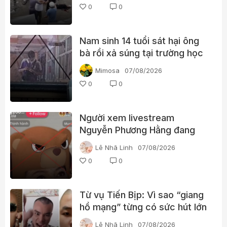
0
0
Nam sinh 14 tuổi sát hại ông
bà rồi xả súng tại trường học
Thái Lan
Mimosa
07/08/2026
0
0
Người xem livestream
Nguyễn Phương Hằng đang
tìm kiếm điều gì?
Lê Nhã Linh
07/08/2026
0
0
Từ vụ Tiến Bịp: Vì sao “giang
hồ mạng” từng có sức hút lớn
với người xem?
Lê Nhã Linh
07/08/2026