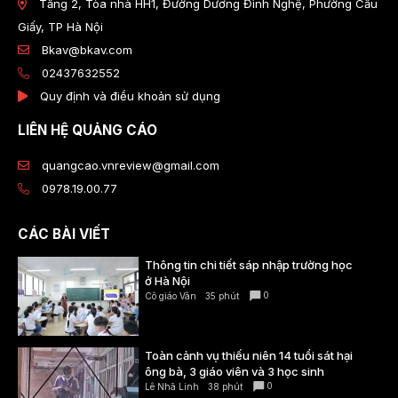
Tầng 2, Tòa nhà HH1, Đường Dương Đình Nghệ, Phường Cầu
Giấy, TP Hà Nội
Bkav@bkav.com
02437632552
Quy định và điều khoản sử dụng
LIÊN HỆ QUẢNG CÁO
quangcao.vnreview@gmail.com
0978.19.00.77
CÁC BÀI VIẾT
Thông tin chi tiết sáp nhập trường học
ở Hà Nội
0
Cô giáo Vân
35 phút
Toàn cảnh vụ thiếu niên 14 tuổi sát hại
ông bà, 3 giáo viên và 3 học sinh
0
Lê Nhã Linh
38 phút