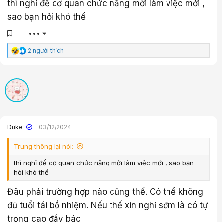
thì nghỉ để cơ quan chức năng mời làm việc mới ,
sao bạn hỏi khó thế
•••
C
2 người thích
ả
m
x
ú
c
:
Duke
03/12/2024
Trung thông lại nói:
thì nghỉ để cơ quan chức năng mời làm việc mới , sao bạn
hỏi khó thế
Đâu phải trường hợp nào cũng thế. Có thể không
đủ tuổi tái bổ nhiệm. Nếu thế xin nghỉ sớm là có tự
trọng cao đấy bác