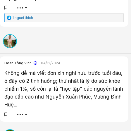
•••
C
1 người thích
ả
m
x
ú
c
:
Doãn Tòng Vĩnh
04/12/2024
Không dễ mà viết đơn xin nghỉ hưu trước tuổi đâu,
ở đây có 2 tình huống; thứ nhất là lý do sức khỏe
chiếm 1%, số còn lại là "học tập" các nguyên lãnh
đạo cấp cao như Nguyễn Xuân Phúc, Vương Đình
Huệ...
•••