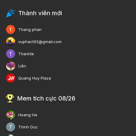
Thành viên mới
Thang phan
vuphact92@gmail.com
Thanhle
Liên
Quang Huy Plaza
Mem tích cực 08/26
Hoang Ha
Thinh Duc