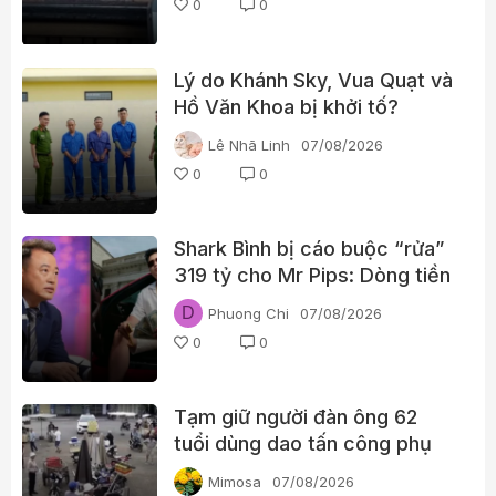
0
0
Lý do Khánh Sky, Vua Quạt và
Hồ Văn Khoa bị khởi tố?
Lê Nhã Linh
07/08/2026
0
0
Shark Bình bị cáo buộc “rửa”
319 tỷ cho Mr Pips: Dòng tiền
đã đi qua Ngân Lượng như thế
D
Phuong Chi
07/08/2026
nào?
0
0
Tạm giữ người đàn ông 62
tuổi dùng dao tấn công phụ
nữ giữa chợ
Mimosa
07/08/2026