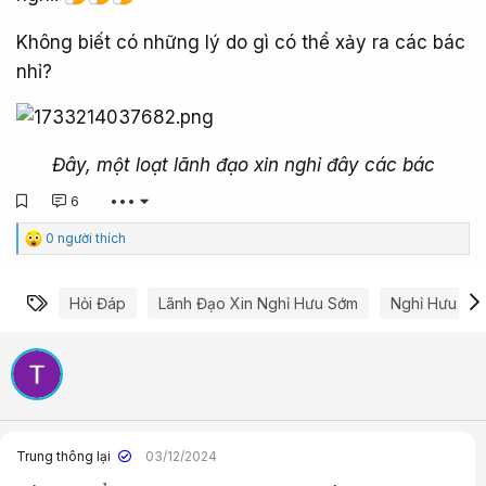
Không biết có những lý do gì có thể xảy ra các bác
nhỉ?
Đây, một loạt lãnh đạo xin nghỉ đây các bác
6
•••
C
0 người thích
ả
m
x
Từ khóa
Hỏi Đáp
Lãnh Đạo Xin Nghỉ Hưu Sớm
Nghỉ Hưu Sớ
ú
c
:
Trung thông lại
03/12/2024