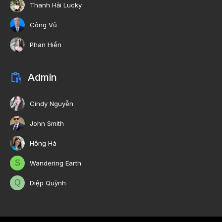
Thanh Hải Lucky
Công Vũ
Phan Hiền
Admin
Cindy Nguyễn
John Smith
Hồng Hà
S
Wandering Earth
Q
Diệp Quỳnh