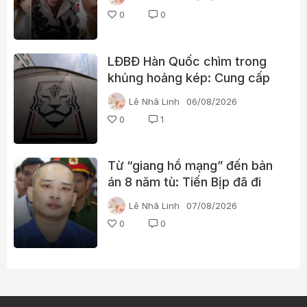
0
0
LĐBĐ Hàn Quốc chìm trong
khủng hoảng kép: Cung cấp
gái gọi cho trọng tài, cảnh sát
Lê Nhã Linh
06/08/2026
đột kích trụ sở
0
1
Từ “giang hồ mạng” đến bản
án 8 năm tù: Tiến Bịp đã đi
qua những gì?
Lê Nhã Linh
07/08/2026
0
0