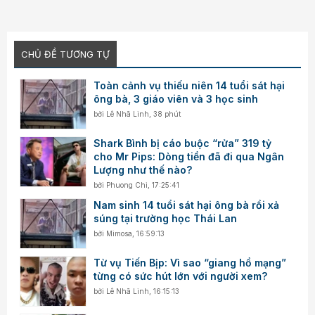
CHỦ ĐỀ TƯƠNG TỰ
Toàn cảnh vụ thiếu niên 14 tuổi sát hại
ông bà, 3 giáo viên và 3 học sinh
bởi
Lê Nhã Linh
,
38 phút
Shark Bình bị cáo buộc “rửa” 319 tỷ
cho Mr Pips: Dòng tiền đã đi qua Ngân
Lượng như thế nào?
bởi
Phuong Chi
,
17:25:41
Nam sinh 14 tuổi sát hại ông bà rồi xả
súng tại trường học Thái Lan
bởi
Mimosa
,
16:59:13
Từ vụ Tiến Bịp: Vì sao “giang hồ mạng”
từng có sức hút lớn với người xem?
bởi
Lê Nhã Linh
,
16:15:13