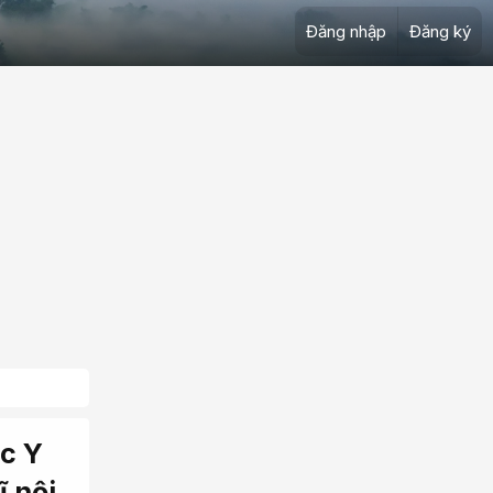
Đăng nhập
Đăng ký
ọc Y
ĩ nội