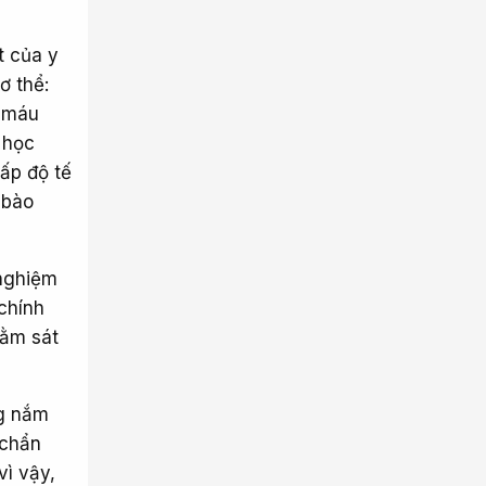
t của y
ơ thể:
h máu
 học
cấp độ tế
 bào
 nghiệm
chính
nằm sát
ng nắm
 chẩn
vì vậy,