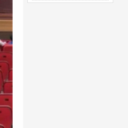
Tham khảo chương trình
du học Trung Quốc
New Ocean
Tài liệu học IELTS cho người mới bắt đầu
quản trị du lịch và lữ hành
ĐH Duy Tân
Du học Hàn Quốc D4 1
dễ đậu
Các
dịch vụ thẩm mỹ
- Bác sĩ Lê Trần Duy
May
áo polo nhóm
theo yêu cầu