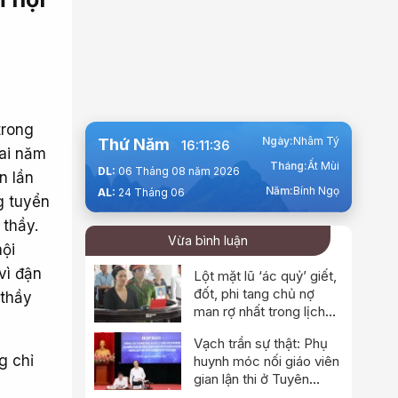
trong
Ngày:
Nhâm Tý
Thứ Năm
16:11:38
hai năm
Tháng:
Ất Mùi
DL:
06 Tháng 08 năm 2026
n lần
Năm:
Bính Ngọ
AL:
24 Tháng 06
g tuyển
 thầy.
Vừa bình luận
hội
vì đận
Lột mặt lũ ‘ác quỷ’ giết,
đốt, phi tang chủ nợ
 thầy
man rợ nhất trong lịch
sử
Vạch trần sự thật: Phụ
g chỉ
huynh móc nối giáo viên
gian lận thi ở Tuyên
Quang