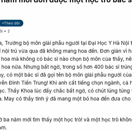
+Theo dõi
ồi:
2
 Trưởng bộ môn giải phẫu người tại Đại Học Y Hà Nội 
sĩ nội trú vừa qua đã không mang hoa đến. Đơn giản vì 
 hoa mà không có bác sĩ nào chọn bộ môn của thầy, nê
hoa nữa. Nhưng bất ngờ, trong số hơn 400 bác sĩ trún
ay, có một bác sĩ đã gọi tên bộ môn giải phẫu người của
yễn Đình Tiến Trung! Khi anh cất tiếng chọn ngành, cả 
ạc. Thầy Khoa lúc đấy chắc bất ngờ, có chút lúng túng 
. May có thầy tinh ý đã mang một bó hoa đến đưa cho
ờ ba năm mới tìm thấy một học trò! và một học trò khôn
ảm.