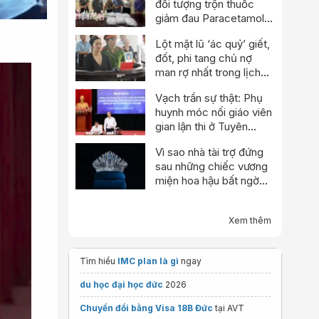
đối tượng trộn thuốc
giảm đau Paracetamol
vào thuốc Đông y, nổ
Lột mặt lũ ‘ác quỷ’ giết,
chữa bách bệnh
đốt, phi tang chủ nợ
man rợ nhất trong lịch
sử
Vạch trần sự thật: Phụ
huynh móc nối giáo viên
gian lận thi ở Tuyên
Quang
Vì sao nhà tài trợ đứng
sau những chiếc vương
miện hoa hậu bất ngờ
thông báo dừng hoạt
động?
Xem thêm
Tìm hiểu
IMC plan là gì
ngay
du học đại học đức
2026
Chuyển đổi bằng Visa 18B Đức
tại AVT