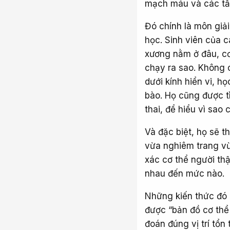
mạch máu và các tấm
Đó chính là môn giả
học. Sinh viên của 
xương nằm ở đâu, cơ
chạy ra sao. Không 
dưới kính hiển vi, h
bào. Họ cũng được tì
thai, để hiểu vì sao 
Và đặc biệt, họ sẽ t
vừa nghiêm trang vừ
xác cơ thể người th
nhau đến mức nào.
Những kiến thức đó 
được “bản đồ cơ thể
đoán đúng vị trí tổ