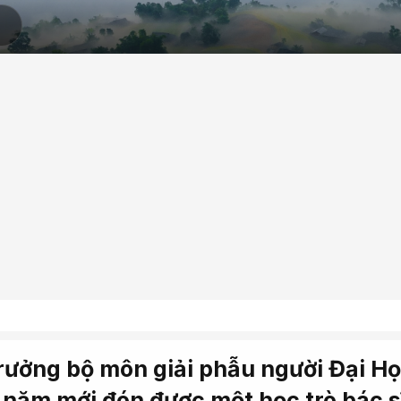
Trưởng bộ môn giải phẫu người Đại H
 năm mới đón được một học trò bác s