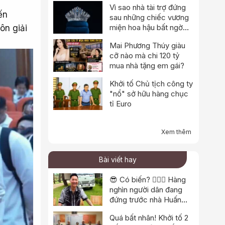
Vì sao nhà tài trợ đứng
ến
sau những chiếc vương
miện hoa hậu bất ngờ
ôn giải
thông báo dừng hoạt
Mai Phương Thúy giàu
động?
cỡ nào mà chi 120 tỷ
mua nhà tặng em gái?
Khởi tố Chủ tịch công ty
"nổ" sở hữu hàng chục
tỉ Euro
Xem thêm
Bài viết hay
😎 Có biến? 👮🏻‍♂️ Hàng
nghìn người dân đang
đứng trước nhà Huấn
“hoa hồng”?
Quá bất nhân! Khởi tố 2