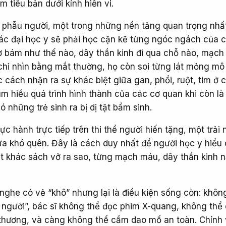
 tiêu bản dưới kính hiển vi.
i phẫu người, một trong những nền tảng quan trọng nhấ
các đại học y sẽ phải học cặn kẽ từng ngóc ngách của c
 bám như thế nào, dây thần kinh đi qua chỗ nào, mạc
chỉ nhìn bằng mắt thường, họ còn soi từng lát mỏng mô
ọc cách nhận ra sự khác biệt giữa gan, phổi, ruột, tim ở 
m hiểu quá trình hình thành của các cơ quan khi còn là
có những trẻ sinh ra bị dị tật bẩm sinh.
hực hành trực tiếp trên thi thể người hiến tặng, một trải
a khó quên. Đây là cách duy nhất để người học y hiểu 
ật khác sách vở ra sao, từng mạch máu, dây thần kinh 
nghe có vẻ “khô” nhưng lại là điều kiện sống còn: khô
 người”, bác sĩ không thể đọc phim X-quang, không thể
n thương, và càng không thể cầm dao mổ an toàn. Chính 