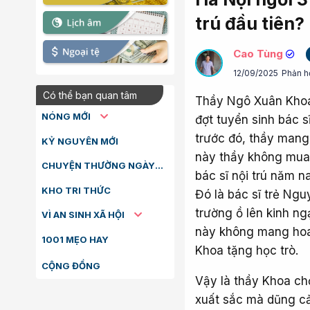
trú đầu tiên?
Cao Tùng
12/09/2025
Phản h
Có thể bạn quan tâm
Thầy Ngô Xuân Khoa,
NÓNG MỚI
đợt tuyển sinh bác 
trước đó, thầy mang
KỶ NGUYÊN MỚI
này thầy không mua 
CHUYỆN THƯỜNG NGÀY
bác sĩ nội trú năm n
KHO TRI THỨC
Đó là bác sĩ trẻ Ngu
trường ồ lên kinh ng
VÌ AN SINH XÃ HỘI
này không mang hoa
1001 MẸO HAY
Khoa tặng học trò.
CỘNG ĐỒNG
Vậy là thầy Khoa ch
xuất sắc mà dũng c