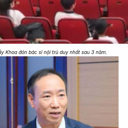
y Khoa đón bác sĩ nội trú duy nhất sau 3 năm.