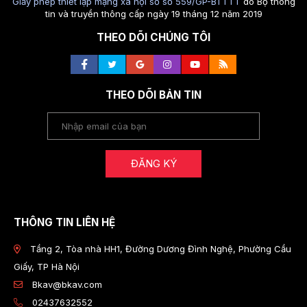
Giấy phép thiết lập mạng xã hội số số 559/GP-BTTTT
do Bộ thông
tin và truyền thông cấp ngày 19 tháng 12 năm 2019
THEO DÕI CHÚNG TÔI
THEO DÕI BẢN TIN
ĐĂNG KÝ
THÔNG TIN LIÊN HỆ
Tầng 2, Tòa nhà HH1, Đường Dương Đình Nghệ, Phường Cầu
Giấy, TP Hà Nội
Bkav@bkav.com
02437632552