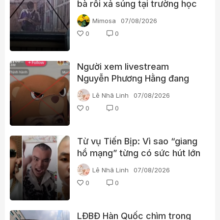
bà rồi xả súng tại trường học
Thái Lan
Mimosa
07/08/2026
0
0
Người xem livestream
Nguyễn Phương Hằng đang
tìm kiếm điều gì?
Lê Nhã Linh
07/08/2026
0
0
Từ vụ Tiến Bịp: Vì sao “giang
hồ mạng” từng có sức hút lớn
với người xem?
Lê Nhã Linh
07/08/2026
0
0
LĐBĐ Hàn Quốc chìm trong