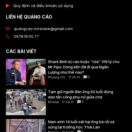
Quy định và điều khoản sử dụng
LIÊN HỆ QUẢNG CÁO
quangcao.vnreview@gmail.com
0978.19.00.77
CÁC BÀI VIẾT
Shark Bình bị cáo buộc “rửa” 319 tỷ cho
Mr Pips: Dòng tiền đã đi qua Ngân
Lượng như thế nào?
0
Phuong Chi
17:25:41
Tạm giữ người đàn ông 62 tuổi dùng
dao tấn công phụ nữ giữa chợ
0
Mimosa
17:04:31
Nam sinh 14 tuổi sát hại ông bà rồi xả
súng tại trường học Thái Lan
0