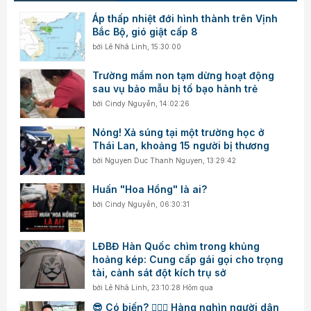
Áp thấp nhiệt đới hình thành trên Vịnh
Bắc Bộ, gió giật cấp 8
bởi
Lê Nhã Linh
,
15:30:00
Trường mầm non tạm dừng hoạt động
sau vụ bảo mẫu bị tố bạo hành trẻ
bởi
Cindy Nguyễn
,
14:02:26
Nóng! Xả súng tại một trường học ở
Thái Lan, khoảng 15 người bị thương
bởi
Nguyen Duc Thanh Nguyen
,
13:29:42
Huấn "Hoa Hồng" là ai?
bởi
Cindy Nguyễn
,
06:30:31
LĐBĐ Hàn Quốc chìm trong khủng
hoảng kép: Cung cấp gái gọi cho trọng
tài, cảnh sát đột kích trụ sở
bởi
Lê Nhã Linh
,
23:10:28 Hôm qua
😎 Có biến? 👮🏻‍♂️ Hàng nghìn người dân