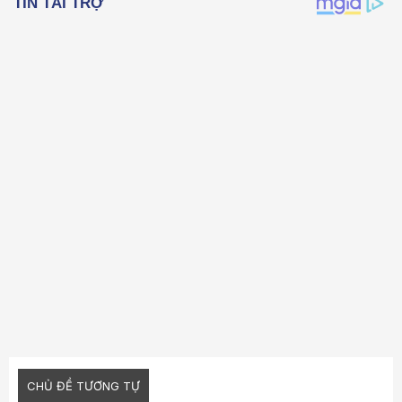
26
Trebuchet MS
Verdana
CHỦ ĐỀ TƯƠNG TỰ