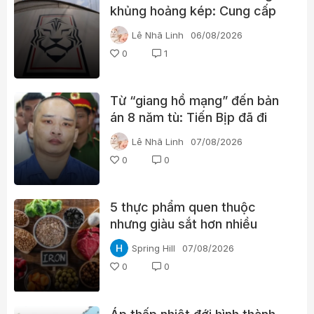
khủng hoảng kép: Cung cấp
gái gọi cho trọng tài, cảnh sát
Lê Nhã Linh
06/08/2026
đột kích trụ sở
0
1
Từ “giang hồ mạng” đến bản
án 8 năm tù: Tiến Bịp đã đi
qua những gì?
Lê Nhã Linh
07/08/2026
0
0
5 thực phẩm quen thuộc
nhưng giàu sắt hơn nhiều
người nghĩ
Spring Hill
07/08/2026
0
0