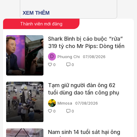
Thành viên mới đăng
Shark Bình bị cáo buộc “rửa”
319 tỷ cho Mr Pips: Dòng tiền
đã đi qua Ngân Lượng như thế
D
Phuong Chi
07/08/2026
nào?
0
0
Tạm giữ người đàn ông 62
tuổi dùng dao tấn công phụ
nữ giữa chợ
Mimosa
07/08/2026
0
0
Nam sinh 14 tuổi sát hại ông