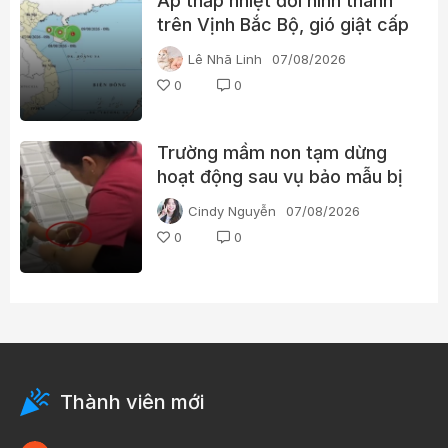
Áp thấp nhiệt đới hình thành
trên Vịnh Bắc Bộ, gió giật cấp
8
Lê Nhã Linh
07/08/2026
0
0
Trường mầm non tạm dừng
hoạt động sau vụ bảo mẫu bị
tố bạo hành trẻ
Cindy Nguyễn
07/08/2026
0
0
Thành viên mới